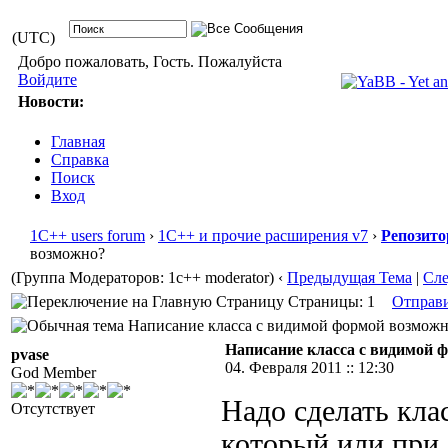
(UTC)
Добро пожаловать, Гость. Пожалуйста
Войдите
Новости:
Главная
Справка
Поиск
Вход
1С++ users forum
›
1С++ и прочие расширения v7
›
Репозито
возможно?
(Группа Модераторов: 1c++ moderator)
‹
Предыдущая Тема
|
Сл
Страницы: 1
Отправ
Написание класса с видимой формой возможно
Написание класса с видимой 
pvase
04. Февраля 2011 :: 12:30
God Member
Надо сделать кла
Отсутствует
который или при 