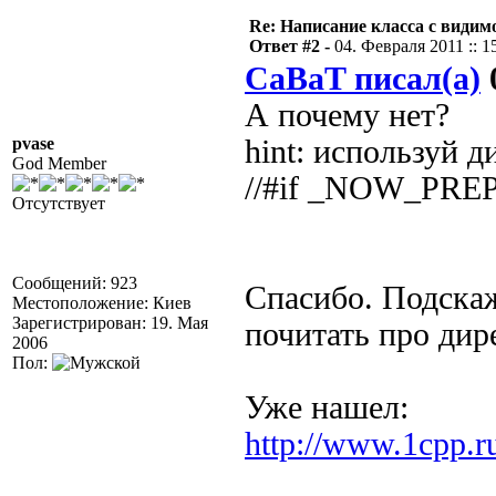
Re: Написание класса с види
Ответ #2 -
04. Февраля 2011 :: 1
CaBaT писал(а)
0
А почему нет?
pvase
hint: используй 
God Member
//#if _NOW_PR
Отсутствует
Сообщений: 923
Спасибо. Подска
Местоположение: Киев
Зарегистрирован: 19. Мая
почитать про дир
2006
Пол:
Уже нашел:
http://www.1cpp.r