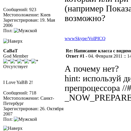
(например Показа
Сообщений: 923
Местоположение: Киев
возможно?
Зарегистрирован: 19. Мая
2006
Пол:
www
Skype/VoIP
ICQ
CaBaT
Re: Написание класса с види
God Member
Ответ #1 -
04. Февраля 2011 :: 1
Отсутствует
А почему нет?
hint: используй 
I Love YaBB 2!
препроцессора //#
Сообщений: 718
_NOW_PREPARE
Местоположение: Санкт-
Петербург
Зарегистрирован: 26. Октября
2007
Пол: