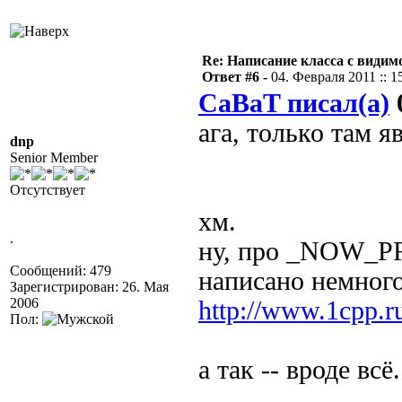
Re: Написание класса с види
Ответ #6 -
04. Февраля 2011 :: 1
CaBaT писал(а)
0
ага, только там я
dnp
Senior Member
Отсутствует
хм.
.
ну, про _NOW_P
Сообщений: 479
написано немног
Зарегистрирован: 26. Мая
2006
http://www.1cpp.r
Пол:
а так -- вроде всё.