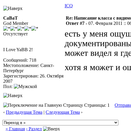
ICQ
CaBaT
Re: Написание класса с види
God Member
Ответ #7 -
07. Февраля 2011 :: 0
есть у меня ощущ
Отсутствует
документированы
I Love YaBB 2!
может видел я где
Сообщений: 718
хотя я может и 
Местоположение: Санкт-
Петербург
Зарегистрирован: 26. Октября
2007
Пол:
Страницы: 1
Отправ
‹
Предыдущая Тема
|
Следующая Тема
›
« Главная
‹ Раздел