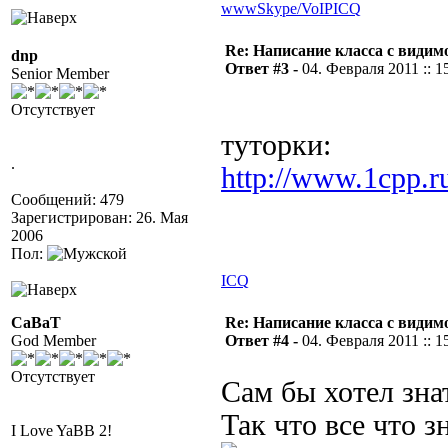
www
Skype/VoIP
ICQ
Re: Написание класса с види
dnp
Ответ #3 -
04. Февраля 2011 :: 1
Senior Member
Отсутствует
туторки:
.
http://www.1cpp.r
Сообщений: 479
Зарегистрирован: 26. Мая
2006
Пол:
ICQ
CaBaT
Re: Написание класса с види
God Member
Ответ #4 -
04. Февраля 2011 :: 1
Отсутствует
Сам бы хотел знат
Так что все что з
I Love YaBB 2!