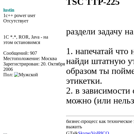
TSC TTP-225
lustin
1c++ power user
Отсутствует
раздели задачу на
1C *.*, ROR, Java - на
этом остановимся
1. напечатай что
Сообщений: 907
Местоположение: Москва
найди штатную ут
Зарегистрирован: 20. Октября
образом ты пойме
2006
Пол:
этикетки.
2. в зависимости
можно (или нельз
бизнес-процесс как техническое 
выжить
GTalk
Skype/VoIP
ICQ