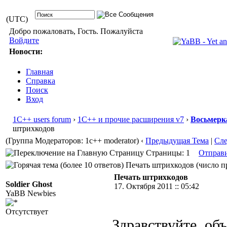
(UTC)
Добро пожаловать, Гость. Пожалуйста
Войдите
Новости:
Главная
Справка
Поиск
Вход
1С++ users forum
›
1С++ и прочие расширения v7
›
Восьмерк
штрихкодов
(Группа Модераторов: 1c++ moderator)
‹
Предыдущая Тема
|
Сл
Страницы: 1
Отправ
Печать штрихкодов (число пр
Печать штрихкодов
Soldier Ghost
17. Октября 2011 :: 05:42
YaBB Newbies
Отсутствует
Здравствуйте, об