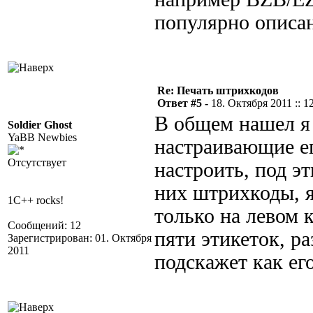
популярно описан
Re: Печать штрихкодов
Ответ #5 -
18. Октября 2011 :: 1
В общем нашел я
Soldier Ghost
YaBB Newbies
настраивающие ег
Отсутствует
настроить, под э
них штрихкоды, я
1C++ rocks!
только на левом 
Сообщений: 12
пяти этикеток, р
Зарегистрирован: 01. Октября
2011
подскажет как ег