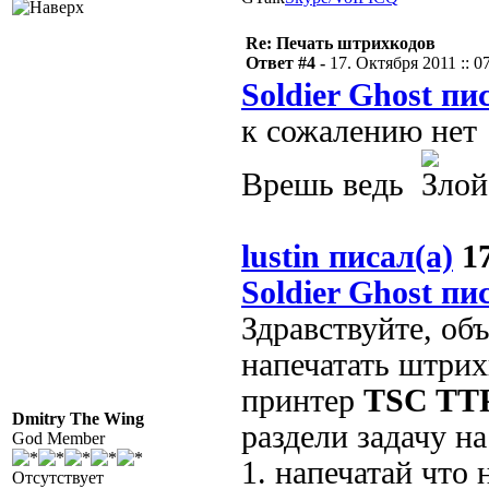
Re: Печать штрихкодов
Ответ #4 -
17. Октября 2011 :: 0
Soldier Ghost пи
к сожалению нет
Врешь ведь
lustin писал(а)
17
Soldier Ghost пи
Здравствуйте, об
напечатать штрих
принтер
TSC TTP
Dmitry The Wing
раздели задачу на
God Member
1. напечатай что
Отсутствует