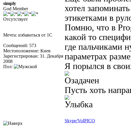
simply
хотел запоминать
God Member
этикетками в рул
Отсутствует
Помню, что в Prog
Мечта: избавиться от 1С
какой то специф
где пальчиками н
Сообщений: 573
Местоположение: Киев
параметрах разме
Зарегистрирован: 31. Декабря
2008
Я порылся в свои
Пол:
Пусть хоть напра
Skype/VoIP
ICQ