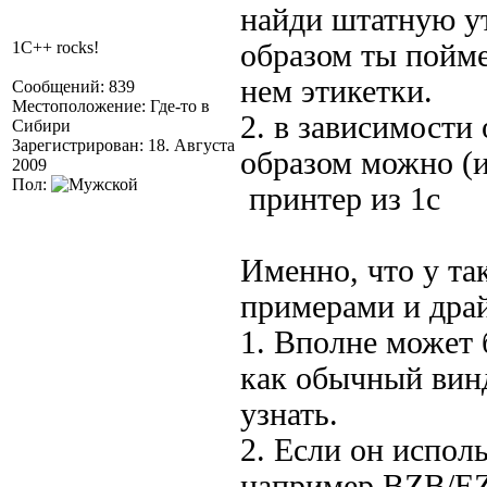
найди штатную ут
1C++ rocks!
образом ты пойм
нем этикетки.
Сообщений: 839
Местоположение: Где-то в
2. в зависимости
Сибири
Зарегистрирован: 18. Августа
образом можно (и
2009
Пол:
принтер из 1с
Именно, что у та
примерами и драй
1. Вполне может 
как обычный винд
узнать.
2. Если он испол
например BZB/EZ/