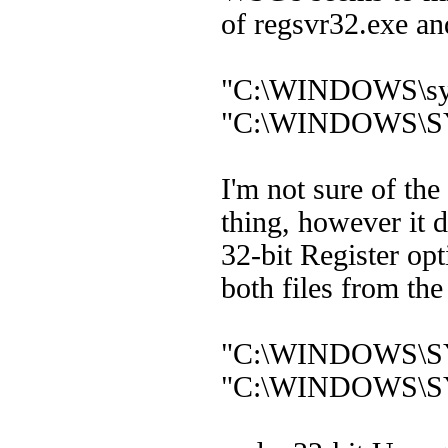
of regsvr32.exe and
"C:\WINDOWS\sy
"C:\WINDOWS\SY
I'm not sure of the
thing, however it 
32-bit Register opt
both files from t
"C:\WINDOWS\S
"C:\WINDOWS\SY