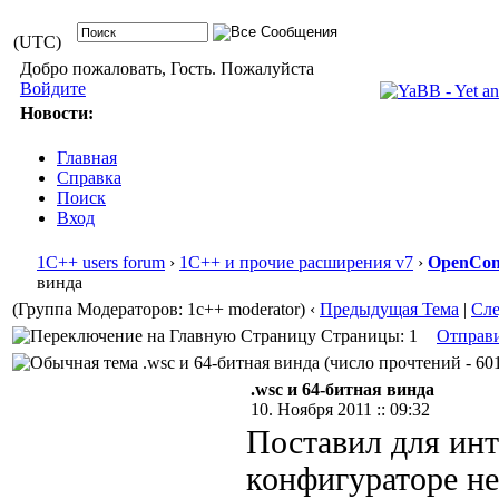
(UTC)
Добро пожаловать, Гость. Пожалуйста
Войдите
Новости:
Главная
Справка
Поиск
Вход
1С++ users forum
›
1С++ и прочие расширения v7
›
OpenConf
винда
(Группа Модераторов: 1c++ moderator)
‹
Предыдущая Тема
|
Сл
Страницы: 1
Отправ
.wsc и 64-битная винда (число прочтений - 601
.wsc и 64-битная винда
10. Ноября 2011 :: 09:32
Поставил для инт
конфигураторе не