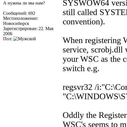
SYSWOW64 versions
А нужны ли мы нам?
still called SYST
Сообщений: 692
Местоположение:
convention).
Новосибирск
Зарегистрирован: 22. Мая
2006
When registering W
Пол:
service, scrobj.dll
your WSC as the co
switch e.g.
regsvr32 /i:"C:\C
"C:\WINDOWS\SY
Oddly the Register 
WSC's seems to mix