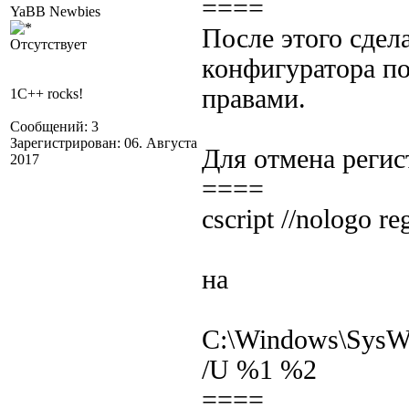
====
YaBB Newbies
После этого сдел
Отсутствует
конфигуратора п
правами.
1C++ rocks!
Сообщений: 3
Зарегистрирован: 06. Августа
Для отмена регист
2017
====
cscript //nologo r
на
C:\Windows\SysWOW
/U %1 %2
====