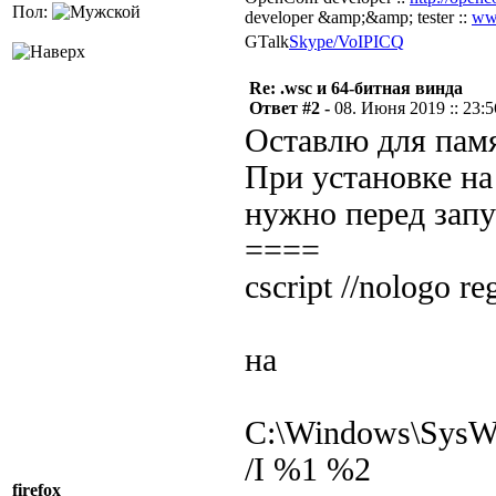
Пол:
developer &amp;&amp; tester ::
ww
GTalk
Skype/VoIP
ICQ
Re: .wsc и 64-битная винда
Ответ #2 -
08. Июня 2019 :: 23:5
Оставлю для памя
При установке на 
нужно перед запус
====
cscript //nologo re
на
C:\Windows\SysWOW
/I %1 %2
firefox