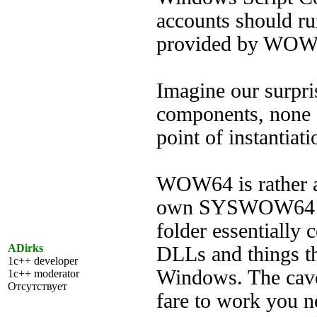
accounts should ru
provided by WOW
Imagine our surpri
components, none o
point of instantiati
WOW64 is rather an 
own SYSWOW64 fol
folder essentially c
ADirks
DLLs and things tha
1c++ developer
Windows. The cavea
1c++ moderator
Отсутствует
fare to work you ne