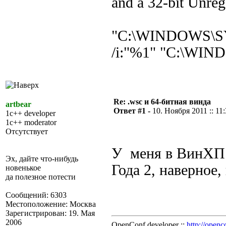
and a 32-bit Unregi
"C:\WINDOWS\S
/i:"%1" "C:\WIN
Re: .wsc и 64-битная винда
artbear
Ответ #1 -
10. Ноября 2011 :: 11
1c++ developer
1c++ moderator
Отсутствует
У меня в ВинХП 
Эх, дайте что-нибудь
Года 2, наверное,
новенькое
да полезное потести
Сообщений: 6303
Местоположение: Москва
Зарегистрирован: 19. Мая
2006
OpenConf developer ::
http://openc