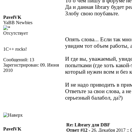
То о чем пишу в форуме не 
Да и данная library будет р
Злобу свою поубавьте.
PavelVK
YaBB Newbies
Отсутствует
Опять слова... Если так мн
увидим тот объем работы, а
1C++ rocks!
И где вы, уважаемый, увид
Сообщений: 13
попытками (где хоть какой-
Зарегистрирован: 09. Июня
2010
который нужен всем и без к
И не надо приводить в при
Ответьте за свои слова, а н
серьезный балабол, да?)
Re: Library для DBF
PavelVK
Ответ #12 -
26. Декабря 2017 :: 