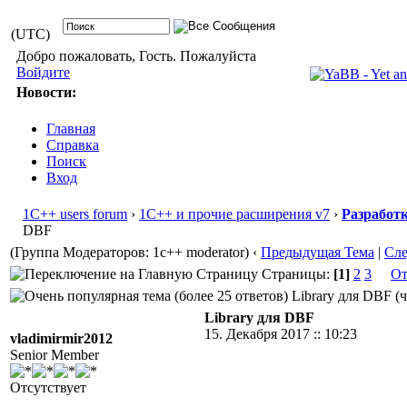
(UTC)
Добро пожаловать, Гость. Пожалуйста
Войдите
Новости:
Главная
Справка
Поиск
Вход
1С++ users forum
›
1С++ и прочие расширения v7
›
Разработ
DBF
(Группа Модераторов: 1c++ moderator)
‹
Предыдущая Тема
|
Сл
Страницы:
[1]
2
3
От
Library для DBF (ч
Library для DBF
15. Декабря 2017 :: 10:23
vladimirmir2012
Senior Member
Отсутствует