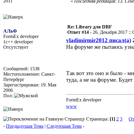
2011
«
Последняя редакция: 13. Сент
Re: Library для DBF
АЛьФ
Ответ #14 -
26. Декабря 2017 :: 
FormEx developer
vladimirmir2012 писал(а)
2
1c++ developer
На форуме же пытаюсь узнат
Отсутствует
Сообщений: 1538
Так вот это оно и было - м
Местоположение: Санкт-
туда, а не на форуме. Буде
Петербург
Зарегистрирован: 19. Мая
2006
Пол:
FormEx developer
www
Страницы:
[1]
2
3
От
‹
Предыдущая Тема
|
Следующая Тема
›