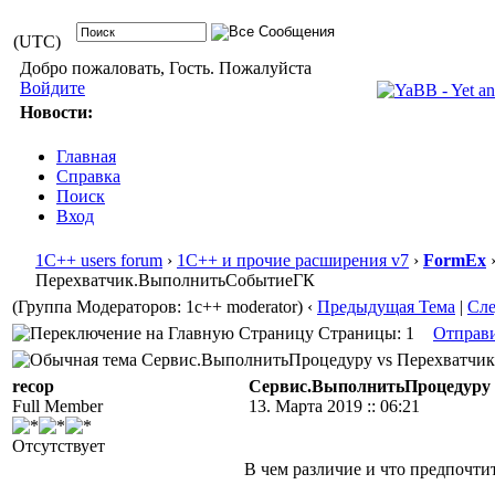
(UTC)
Добро пожаловать, Гость. Пожалуйста
Войдите
Новости:
Главная
Справка
Поиск
Вход
1С++ users forum
›
1С++ и прочие расширения v7
›
FormEx
›
Перехватчик.ВыполнитьСобытиеГК
(Группа Модераторов: 1c++ moderator)
‹
Предыдущая Тема
|
Сл
Страницы: 1
Отправ
Сервис.ВыполнитьПроцедуру vs Перехватчик.
recop
Сервис.ВыполнитьПроцедуру
Full Member
13. Марта 2019 :: 06:21
Отсутствует
В чем различие и что предпочти