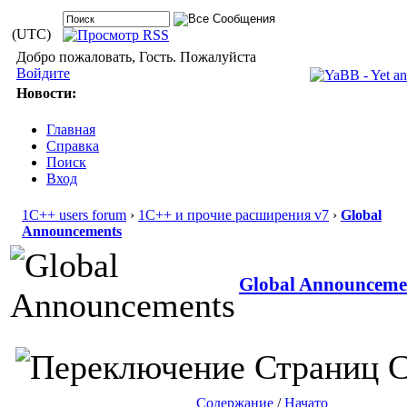
(UTC)
Добро пожаловать, Гость. Пожалуйста
Войдите
Новости:
Главная
Справка
Поиск
Вход
1С++ users forum
›
1С++ и прочие расширения v7
›
Global
Announcements
Global Announceme
С
Содержание
/
Начато