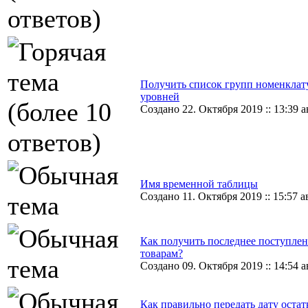
Получить список групп номенклат
уровней
Создано 22. Октября 2019 :: 13:39 а
Имя временной таблицы
Создано 11. Октября 2019 :: 15:57 а
Как получить последнее поступлен
товарам?
Создано 09. Октября 2019 :: 14:54 а
Как правильно передать дату остат