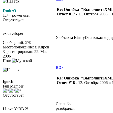
Re: Ошибка "ВыполнитьXML
DmitrO
Ответ #17 -
11. Октября 2006 :: 
1c++ power user
Отсутствует
ex developer
У объекта BinaryData какая коди
Сообщений: 579
Местоположение: г. Киров
Зарегистрирован: 22. Мая
2006
Пол:
ICQ
Re: Ошибка "ВыполнитьXML
Igor-bts
Ответ #18 -
12. Октября 2006 :: 
Full Member
Отсутствует
Спасибо.
разобрался
I Love YaBB 2!