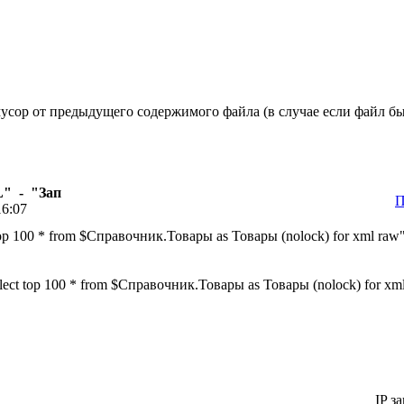
мусор от предыдущего содержимого файла (в случае если файл бы
" - "Зап
П
16:07
 100 * from $Справочник.Товары as Товары (nolock) for xml raw"
t top 100 * from $Справочник.Товары as Товары (nolock) for xm
IP з