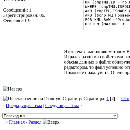
	|ON (спрТМЦ.ID = грТМЦ.val)

	|WHERE (спрТМЦ.ISFOLDER = 2)

Сообщений: 1
	|AND (спрТМЦ.ISMARK = 0)

Зарегистрирован: 06.
	|AND ($спрТМЦ.Проверен = 1)

	|FOR XML RAW ('Product'), TYPE, ROOT ('Obmen')

Февраля 2019
        |OPTION (MAXDOP 1)

	| 

Этот текст выполняю методом 
Игрался разными свойствами, ко
объема данных в файле обнаружи
редактором, то файл успешно от
Помогите пожалуйста. Очень нра
Страницы:
1
[2]
Отп
‹
Предыдущая Тема
|
Следующая Тема
›
« Главная
‹ Раздел