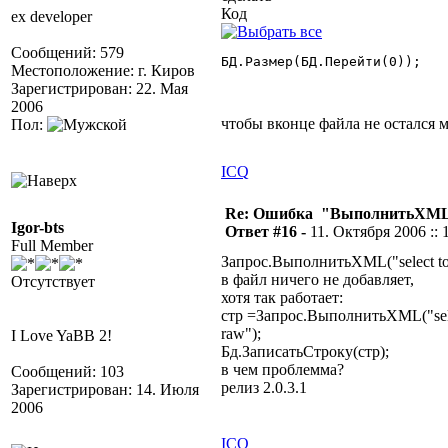
Код
ex developer
Сообщений: 579
БД.Размер(БД.Перейти(0)); 

Местоположение: г. Киров
Зарегистрирован: 22. Мая
2006
чтобы вконце файла не остался 
Пол:
ICQ
Re: Ошибка "ВыполнитьXML
Igor-bts
Ответ #16 -
11. Октября 2006 :: 
Full Member
Запрос.ВыполнитьXML("select top
в файл ничего не добавляет,
Отсутствует
хотя так работает:
стр =Запрос.ВыполнитьXML("selec
raw");
I Love YaBB 2!
Бд.ЗаписатьСтроку(стр);
в чем проблемма?
Сообщений: 103
релиз 2.0.3.1
Зарегистрирован: 14. Июля
2006
ICQ