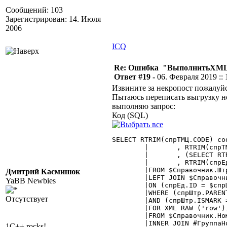
Сообщений: 103
Зарегистрирован: 14. Июля
2006
ICQ
Re: Ошибка "ВыполнитьXML
Ответ #19 -
06. Февраля 2019 :: 
Извините за некропост пожалуйст
Пытаюсь переписать выгрузку н
выполняю запрос:
Код (SQL)
SELECT RTRIM(спрТМЦ.CODE) cod
	|	, RTRIM(спрТМЦ.DESCR) name

	|	, (SELECT RTRIM(спрШтр.CODE) codebar

	|	, RTRIM(спрЕд.DESCR) unit

	|FROM $Справочник.Штрихкоды AS спрШтр With (NOLOCK)

Дмитрий Касминюк
	|LEFT JOIN $Справочник.Единицы AS спрЕд With (NOLOCK)

YaBB Newbies
	|ON (спрЕд.ID = $спрШтр.ЕдиницаИзмерения)

	|WHERE (спрШтр.PARENTEXT = спрТМЦ.ID)

Отсутствует
	|AND (спрШтр.ISMARK = 0)

	|FOR XML RAW ('row'), TYPE, ROOT ('barcodes'))

	|FROM $Справочник.Номенклатура AS спрТМЦ With (NOLOCK)

	|INNER JOIN #ГруппаНоменклатура AS грТМЦ With (NOLOCK)

1C++ rocks!