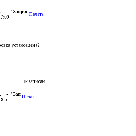
" - "Запрос
Печать
17:09
ровка установлена?
IP записан
" - "Зап
Печать
18:51