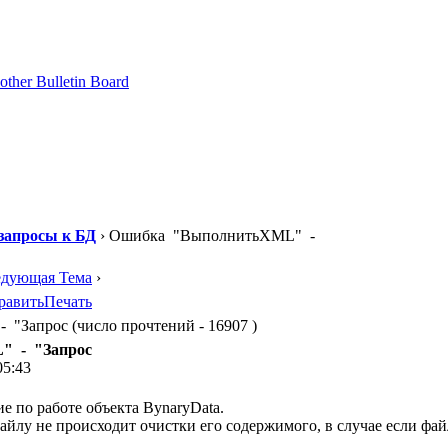
запросы к БД
› Ошибка "ВыполнитьXML" -
едующая Тема
›
равить
Печать
Запрос (число прочтений - 16907 )
" - "Запрос
05:43
е по работе объекта BynaryData.
йлу не происходит очистки его содержимого, в случае если фай