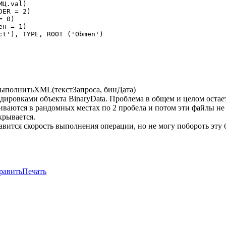
ВыполнитьXML(текстЗапроса, бинДата)
дировками объекта BinaryData. Проблема в общем и целом остае
ваются в рандомных местах по 2 пробела и потом эти файлы не
крывается.
вится скорость выполнения операции, но не могу побороть эту б
равить
Печать