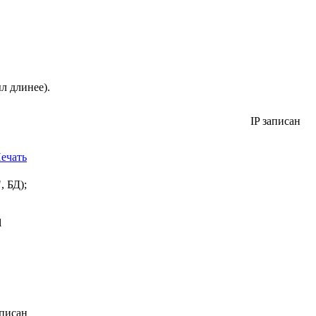
л длинее).
IP записан
ечать
, БД);
l
аписан