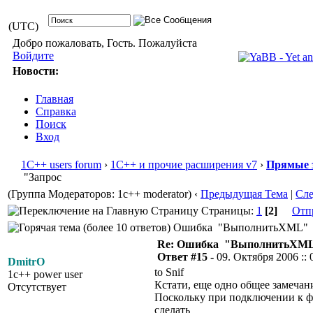
(UTC)
Добро пожаловать, Гость. Пожалуйста
Войдите
Новости:
Главная
Справка
Поиск
Вход
1С++ users forum
›
1С++ и прочие расширения v7
›
Прямые 
"Запрос
(Группа Модераторов: 1c++ moderator)
‹
Предыдущая Тема
|
Сл
Страницы:
1
[2]
Отп
Ошибка "ВыполнитьXML" - "
Re: Ошибка "ВыполнитьXML
Ответ #15 -
09. Октября 2006 :: 
DmitrO
to Snif
1c++ power user
Кстати, еще одно общее замечани
Отсутствует
Поскольку при подключении к фа
сделать