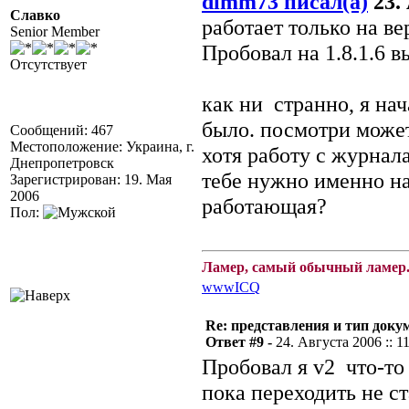
dimm73 писал(а)
23. 
Славко
работает только на в
Senior Member
Пробовал на 1.8.1.6 в
Отсутствует
как ни странно, я нач
было. посмотри может
Сообщений: 467
Местоположение: Украина, г.
хотя работу с журнала
Днепропетровск
тебе нужно именно на 
Зарегистрирован: 19. Мая
2006
работающая?
Пол:
Ламер, самый обычный ламер.
www
ICQ
Re: представления и тип доку
Ответ #9 -
24. Августа 2006 :: 1
Пробовал я v2 что-то
пока переходить не ста