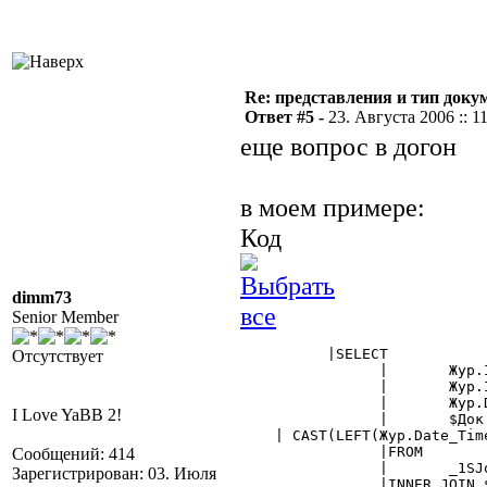
Re: представления и тип доку
Ответ #5 -
23. Августа 2006 :: 1
еще вопрос в догон
в моем примере:
Код
dimm73
Senior Member
	  |SELECT

Отсутствует
		|	Жур.IDDoc as Док,

		|	Жур.IDDocDef as Док_вид,

		|	Жур.DocNo as НомерДок,

I Love YaBB 2!
		|	$Док.Клиент as Контрагент,

    | CAST(LEFT(Жур.Date_Tim
		|FROM

Сообщений: 414
		|	_1SJourn Жур

Зарегистрирован: 03. Июля
		|INNER JOIN $Документ.РасходнаяНакладная as Док ON Док.IDDoc = Жур.IDDoc
