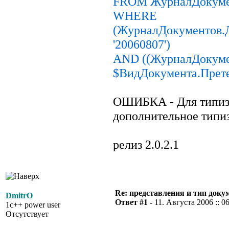
FROM ЖурналДокуме
WHERE
(ЖурналДокументов.
'20060807')
AND ((ЖурналДокуме
$ВидДокумента.Прете
ОШИБКА - Для типиза
дополнительное типи
релиз 2.0.2.1
Re: представления и тип доку
DmitrO
Ответ #1 -
11. Августа 2006 :: 0
1c++ power user
Отсутствует