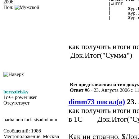
2006
		|WHERE

Пол:
		|	Жур.Date_Time_IDDoc BETWEEN :ДатаНачала AND :ДатаКонца~ AND

		|	Жур.IDDocDef = $ВидДокумента.РасходнаяНакладная AND

		|	Жур.Closed & 1 = 1";

как получить итоги 
Док.Итог("Сумма")
Re: представления и тип доку
Ответ #6 -
23. Августа 2006 :: 1
berezdetsky
1c++ power user
dimm73 писал(а)
23. 
Отсутствует
как получить итоги п
в 1С Док.Итог("Су
barba non facit sisadminum
Сообщений: 1986
Как ни странно, $До
Местоположение: Москва