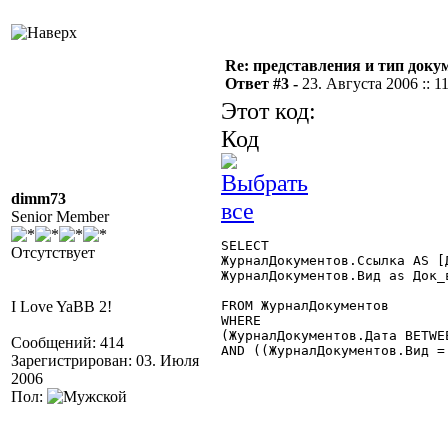
Re: представления и тип доку
Ответ #3 -
23. Августа 2006 :: 1
Этот код:
Код
dimm73
Senior Member
SELECT

Отсутствует
ЖурналДокументов.Ссылка AS [Д
ЖурналДокументов.Вид as Док_в
I Love YaBB 2!
FROM ЖурналДокументов

WHERE

(ЖурналДокументов.Дата BETWE
Сообщений: 414
AND ((ЖурналДокументов.Вид =
Зарегистрирован: 03. Июля
2006
Пол: