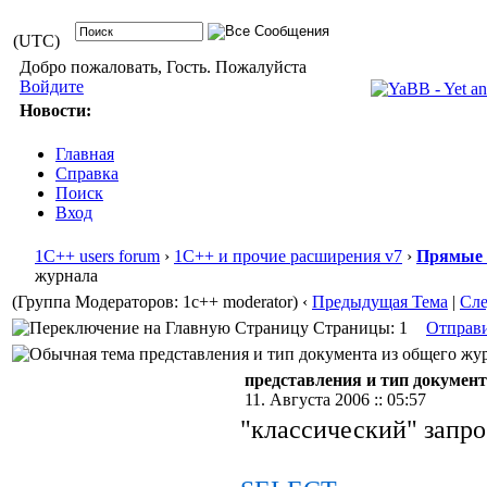
(UTC)
Добро пожаловать, Гость. Пожалуйста
Войдите
Новости:
Главная
Справка
Поиск
Вход
1С++ users forum
›
1С++ и прочие расширения v7
›
Прямые 
журнала
(Группа Модераторов: 1c++ moderator)
‹
Предыдущая Тема
|
Сл
Страницы: 1
Отправ
представления и тип документа из общего жур
представления и тип документ
11. Августа 2006 :: 05:57
"классический" запро