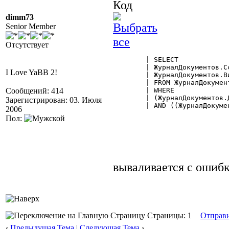
Код
dimm73
Senior Member
Отсутствует
	| SELECT

	| ЖурналДокументов.Ссылка AS [Док$Документ],

I Love YaBB 2!
	| ЖурналДокументов.Вид

	| FROM ЖурналДокументов

Сообщений: 414
	| WHERE

	| (ЖурналДокументов.Дата BETWEEN '20060801' AND '20060831')

Зарегистрирован: 03. Июля
	| AND ((ЖурналДокументов.Вид = $ВидДокумента.РасходнаяНакладная))";

2006
Пол:
вываливается с ошибк
Страницы: 1
Отправ
‹
Предыдущая Тема
|
Следующая Тема
›