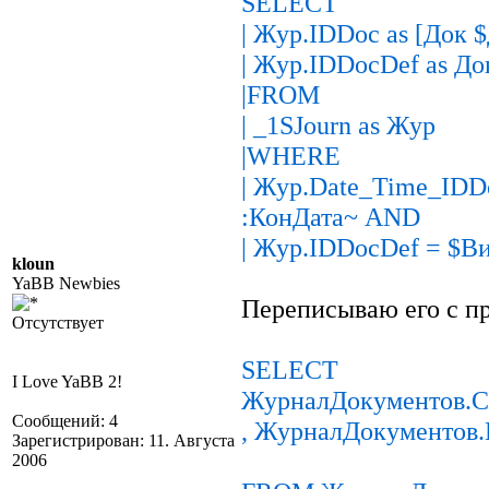
SELECT
| Жур.IDDoc as [Док 
| Жур.IDDocDef as До
|FROM
| _1SJourn as Жур
|WHERE
| Жур.Date_Time_ID
:КонДата~ AND
| Жур.IDDocDef = $В
kloun
YaBB Newbies
Переписываю его с пр
Отсутствует
SELECT
I Love YaBB 2!
ЖурналДокументов.С
Сообщений: 4
, ЖурналДокументов
Зарегистрирован: 11. Августа
2006