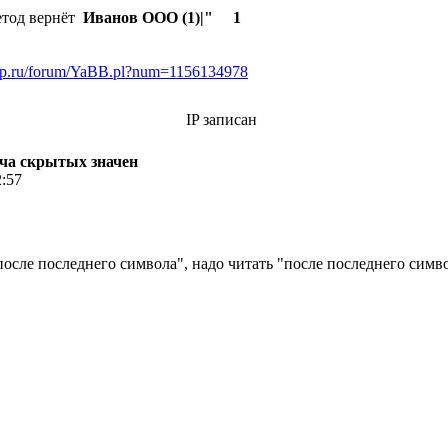
етод вернёт
Иванов ООО (1)|" 1
pp.ru/forum/YaBB.pl?num=1156134978
IP записан
едача скрытых значен
2:57
после последнего символа", надо читать "после последнего симв