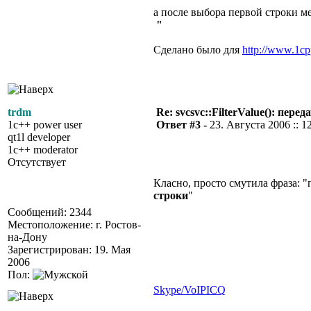
а после выбора первой строки м
"
Сделано было для
http://www.1c
trdm
Re: svcsvc::FilterValue(): пер
1c++ power user
Ответ #3 -
23. Августа 2006 :: 1
qt1l developer
1c++ moderator
Отсутствует
Класно, просто смутила фраза: "
строки
"
Сообщений: 2344
Местоположение: г. Ростов-
на-Дону
Зарегистрирован: 19. Мая
2006
Пол:
Skype/VoIP
ICQ