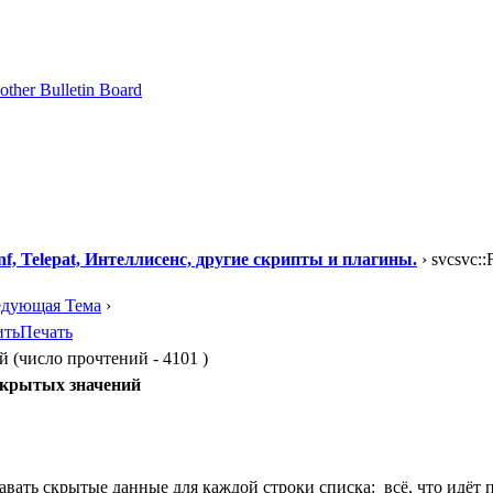
f, Telepat, Интеллисенс, другие скрипты и плагины.
› svcsvc::
едующая Тема
›
ить
Печать
ий (число прочтений - 4101 )
а скрытых значений
авать скрытые данные для каждой строки списка: всё, что идёт по