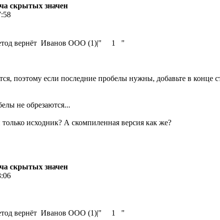
едача скрытых значен
7:58
метод вернёт Иванов ООО (1)|" 1 "
тся, поэтому если последние пробелы нужны, добавьте в конце с
елы не обрезаются...
н только исходник? А скомпиленная версия как же?
едача скрытых значен
8:06
метод вернёт Иванов ООО (1)|" 1 "