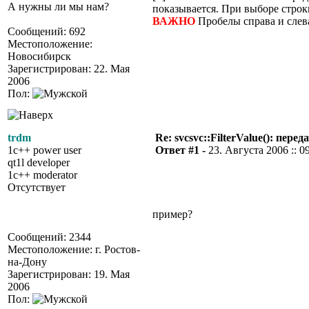
А нужны ли мы нам?
показывается. При выборе строк
ВАЖНО
Пробелы справа и слева
Сообщений: 692
Местоположение:
Новосибирск
Зарегистрирован: 22. Мая
2006
Пол:
trdm
Re: svcsvc::FilterValue(): пер
1c++ power user
Ответ #1 -
23. Августа 2006 :: 0
qt1l developer
1c++ moderator
Отсутствует
пример?
Сообщений: 2344
Местоположение: г. Ростов-
на-Дону
Зарегистрирован: 19. Мая
2006
Пол: