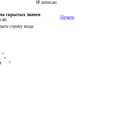
IP записан
едача скрытых значен
Печать
0:46
едать строку вида
"

 "

   " 
