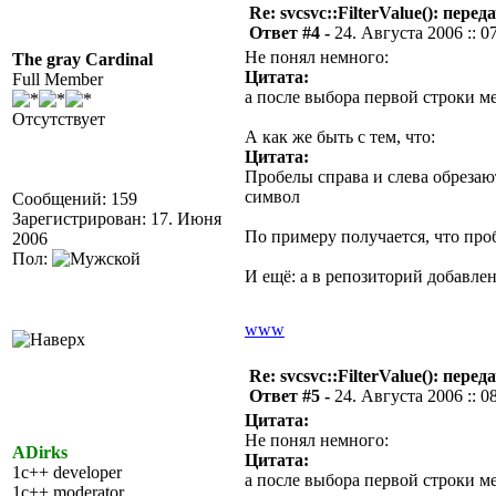
Re: svcsvc::FilterValue(): пер
Ответ #4 -
24. Августа 2006 :: 0
Не понял немного:
The gray Cardinal
Цитата:
Full Member
а после выбора первой строки 
Отсутствует
А как же быть с тем, что:
Цитата:
Пробелы справа и слева обрезаю
символ
Сообщений: 159
Зарегистрирован: 17. Июня
По примеру получается, что проб
2006
Пол:
И ещё: а в репозиторий добавле
www
Re: svcsvc::FilterValue(): пер
Ответ #5 -
24. Августа 2006 :: 0
Цитата:
Не понял немного:
ADirks
Цитата:
1c++ developer
а после выбора первой строки 
1c++ moderator