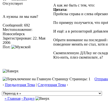
Отсутствует
А как же быть с тем, что:
Цитата:
Пробелы справа и слева обрезаю
А нужны ли мы нам?
По примеру получается, что проб
Сообщений: 692
Местоположение:
И ещё: а в репозиторий добавле
Новосибирск
Зарегистрирован: 22. Мая
Обрати внимание на последний в 
2006
поведение менять не стал, хотя 
Пол:
Скомпиленную ДЛЛку не складыв
Кто-нить, плиз скомпильте, а?
Страницы: 1
Отправ
‹
Предыдущая Тема
|
Следующая Тема
›
« Главная
‹ Раздел