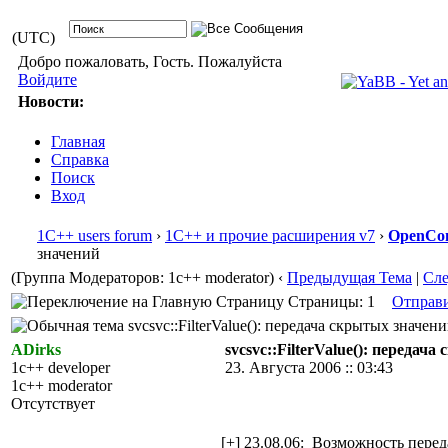
(UTC)
Добро пожаловать, Гость. Пожалуйста
Войдите
Новости:
Главная
Справка
Поиск
Вход
1С++ users forum
›
1С++ и прочие расширения v7
›
OpenCon
значений
(Группа Модераторов: 1c++ moderator)
‹
Предыдущая Тема
|
Сл
Страницы: 1
Отправ
svcsvc::FilterValue(): передача скрытых значен
ADirks
svcsvc::FilterValue(): передач
1c++ developer
23. Августа 2006 :: 03:43
1c++ moderator
Отсутствует
[+] 23.08.06: Возможность перед