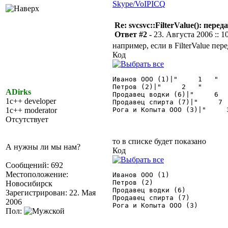
Skype/VoIP
ICQ
Re: svcsvc::FilterValue(): пер
Ответ #2 -
23. Августа 2006 :: 1
например, если в FilterValue пер
Код
Иванов ООО (1)|"     1   "

Петров (2)|"     2   "

ADirks
Продавец водки (6)|"     6   
1c++ developer
Продавец спирта (7)|"     7  
1c++ moderator
Рога и Копыта ООО (3)|"     3
Отсутствует
то в списке будет показано
А нужны ли мы нам?
Код
Сообщений: 692
Местоположение:
Иванов ООО (1)

Петров (2)

Новосибирск
Продавец водки (6)

Зарегистрирован: 22. Мая
Продавец спирта (7)

2006
Рога и Копыта ООО (3) 

Пол: