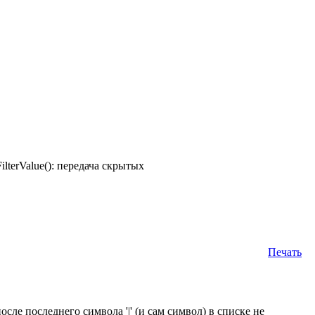
FilterValue(): передача скрытых
Печать
сле последнего символа '|' (и сам символ) в списке не