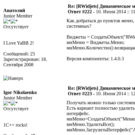
Re: [RWidjets] Динамическое
Анатолий
Ответ #222 -
10. Июня 2014 :: 1
Junior Member
Как добраться до пунктов меню,
системных?
Отсутствует
Виджеты = СоздатьОбъект("RWidj
мнМеню = Виджеты.Меню;
I Love YaBB 2!
мнМеню.Количество() возвращае
Сообщений: 25
Версия компоненты: 1.4.0.3
Зарегистрирован: 18.
Сентября 2008
Re: [RWidjets] Динамическое
Igor Nikolaenko
Ответ #223 -
10. Июня 2014 :: 1
Junior Member
Получать можно только системн
Есть вариант полностью удалить
Отсутствует
интерфейс.
мнМеню=СоздатьОбъект("Меню
мнМеню.УдалитьВсе();
1C++ rocks!
мнМеню.ЗагрузитьИнтерфейс("А