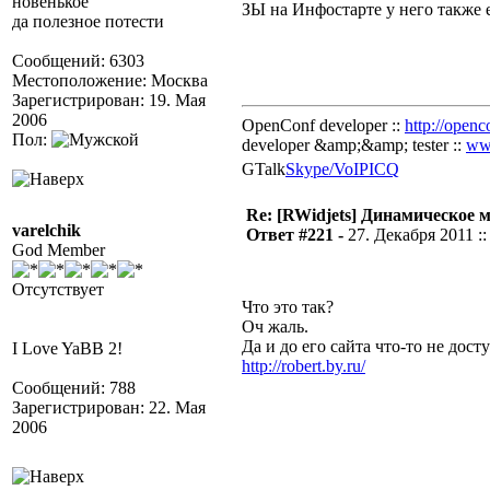
новенькое
ЗЫ на Инфостарте у него также 
да полезное потести
Сообщений: 6303
Местоположение: Москва
Зарегистрирован: 19. Мая
2006
OpenConf developer ::
http://openc
Пол:
developer &amp;&amp; tester ::
ww
GTalk
Skype/VoIP
ICQ
Re: [RWidjets] Динамическое
varelchik
Ответ #221 -
27. Декабря 2011 ::
God Member
Отсутствует
Что это так?
Оч жаль.
Да и до его сайта что-то не досту
I Love YaBB 2!
http://robert.by.ru/
Сообщений: 788
Зарегистрирован: 22. Мая
2006