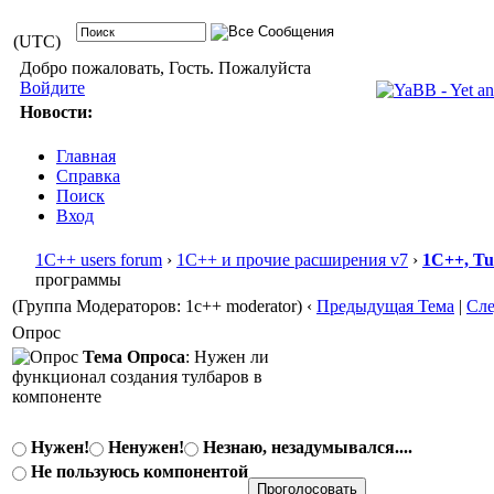
(UTC)
Добро пожаловать, Гость. Пожалуйста
Войдите
Новости:
Главная
Справка
Поиск
Вход
1С++ users forum
›
1С++ и прочие расширения v7
›
1С++, T
программы
(Группа Модераторов: 1c++ moderator)
‹
Предыдущая Тема
|
Сл
Опрос
Тема Опроса
: Нужен ли
функционал создания тулбаров в
компоненте
Нужен!
Ненужен!
Незнаю, незадумывался....
Не пользуюсь компонентой