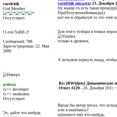
varelchik писал(а)
23. Декабря 20
varelchik
Ну вааще-то есть такая процедур
God Member
ПриПолученииКоманды()
вот ею и обрабатуй то что тебе н
Отсутствует
Для этого тулбара в новых верси
I Love YaBB 2!
только в древних.
Сообщений: 788
Зарегистрирован: 22. Мая
2006
А нельзяли вернуть назад, чтобы
Re: [RWidjets] Динамическое
artbear
Ответ #220 -
26. Декабря 2011 ::
1c++ developer
1c++ moderator
Отсутствует
Вроде бы автор писал, что исхо
или я ошибаюсь?
Эх, дайте что-нибудь
напишите ему кто-нибудь.