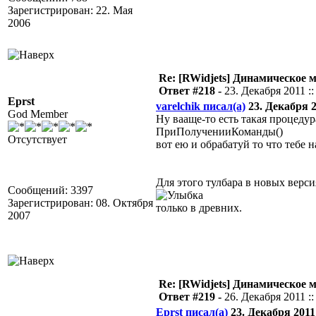
Зарегистрирован: 22. Мая
2006
Re: [RWidjets] Динамическое
Ответ #218 -
23. Декабря 2011 ::
Eprst
varelchik писал(а)
23. Декабря 20
God Member
Ну вааще-то есть такая процедур
ПриПолученииКоманды()
Отсутствует
вот ею и обрабатуй то что тебе н
Для этого тулбара в новых верси
Сообщений: 3397
Зарегистрирован: 08. Октября
только в древних.
2007
Re: [RWidjets] Динамическое
Ответ #219 -
26. Декабря 2011 ::
Eprst писал(а)
23. Декабря 2011 