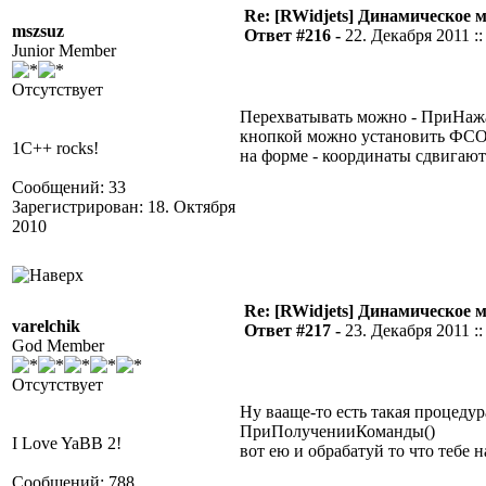
Re: [RWidjets] Динамическое
mszsuz
Ответ #216 -
22. Декабря 2011 ::
Junior Member
Отсутствует
Перехватывать можно - ПриНаж
кнопкой можно установить ФСО=
1C++ rocks!
на форме - координаты сдвигают
Сообщений: 33
Зарегистрирован: 18. Октября
2010
Re: [RWidjets] Динамическое
varelchik
Ответ #217 -
23. Декабря 2011 ::
God Member
Отсутствует
Ну вааще-то есть такая процедур
ПриПолученииКоманды()
I Love YaBB 2!
вот ею и обрабатуй то что тебе н
Сообщений: 788