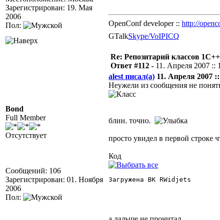
Зарегистрирован: 19. Мая
2006
OpenConf developer ::
http://openc
Пол:
GTalk
Skype/VoIP
ICQ
Re: Репозитарий классов 1С++
Ответ #112 -
11. Апреля 2007 :: 
alest писал(а)
11. Апреля 2007 ::
Неужели из сообщения не понятн
Bond
Full Member
блин. точно.
Отсутствует
просто увидел в первой строке ч
Код
Сообщений: 106
Зарегистрирован: 01. Ноября
Загружена ВК RWidjets 

2006
Пол:
а дальше не прочитал...