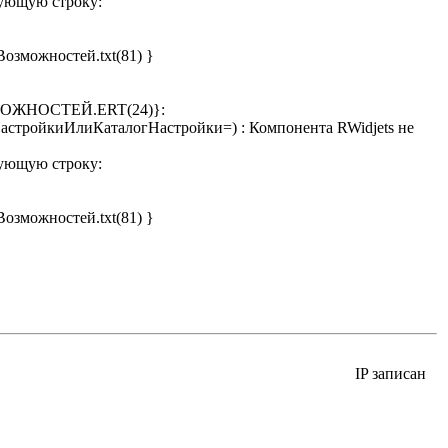
дующую строку:
зможностей.txt(81) }
ЖНОСТЕЙ.ERT(24)}:
ройкиИлиКаталогНастройки=) : Компонента RWidjets не
дующую строку:
зможностей.txt(81) }
IP записан