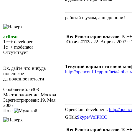
работай с умом, а не до ночи!
artbear
Re: Репозитарий классов 1С++
1c++ developer
Ответ #113 -
22. Апреля 2007 :: 
1c++ moderator
Отсутствует
Текущий вариант готовой конф
Эх, дайте что-нибудь
http://openconf.1cpp.ru/beta/artbear
новенькое
да полезное потести
Сообщений: 6303
Местоположение: Москва
Зарегистрирован: 19. Мая
2006
OpenConf developer ::
http://openc
Пол:
GTalk
Skype/VoIP
ICQ
Re: Репозитарий классов 1С++