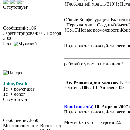
{Глобальный модуль(319)}: Неуд
Отсутствует
=========================
Общие.Конфигурация::Включит
_Перехватчик = СоздатьОбъект
Сообщений: 106
{C:\1C\Новые возможности\Конфа
Зарегистрирован: 01. Ноября
2006
Пол:
Подскажите, пожалуйста, чего н
работай с умом, а не до ночи!
Re: Репозитарий классов 1С++
JohnyDeath
Ответ #106 -
10. Апреля 2007 :: 
1c++ power user
1c++ donor
Отсутствует
Bond писал(а)
10. Апреля 2007 :
Подскажите, пожалуйста, чего н
Сообщений: 3050
Может быть 1с++ версии 2.5...
Местоположение: Волгоград