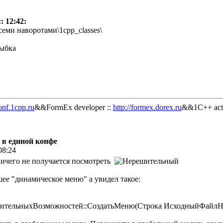
: 12:42:
еми наворотами\1cpp_classes\
onf.1cpp.ru
&&FormEx developer ::
http://formex.dorex.ru
&&1C++ acti
 в единой конфе
08:24
ничего не получается посмотреть
ее "динамическое меню" а увидел такое:
тельныхВозможностей::СоздатьМеню(Строка ИсходныйФайлНаст