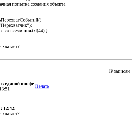
ачная попытка создания объекта
==================================================
ьПерехватСобытий()
("Перехватчик");
 со всеми ция.txt(44) }
е хватает?
IP записан
 в единой конфе
Печать
13:51
: 12:42:
е хватает?