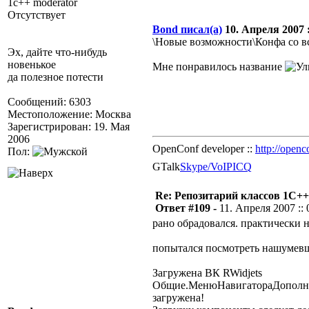
1c++ moderator
Отсутствует
Bond писал(а)
10. Апреля 2007 :
\Новые возможности\Конфа со вс
Эх, дайте что-нибудь
новенькое
Мне понравилось название
да полезное потести
Сообщений: 6303
Местоположение: Москва
Зарегистрирован: 19. Мая
2006
OpenConf developer ::
http://openc
Пол:
GTalk
Skype/VoIP
ICQ
Re: Репозитарий классов 1С++
Ответ #109 -
11. Апреля 2007 :: 
рано обрадовался. практически 
попытался посмотреть нашумевш
Загружена ВК RWidjets
Общие.МенюНавигатораДополни
загружена!