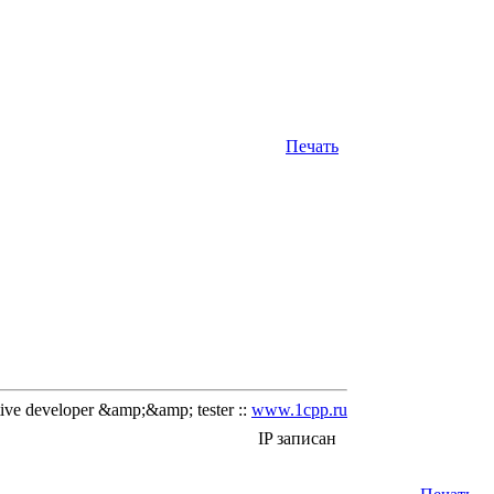
Печать
ve developer &amp;&amp; tester ::
www.1cpp.ru
IP записан