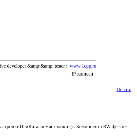
ve developer &amp;&amp; tester ::
www.1cpp.ru
IP записан
Печать
ройкиИлиКаталогНастройки=) : Компонента RWidjets не