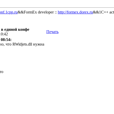
onf.1cpp.ru
&&FormEx developer ::
http://formex.dorex.ru
&&1C++ acti
 в единой конфе
Печать
10:42
 08:54:
о, что RWidjets.dll нужна
то