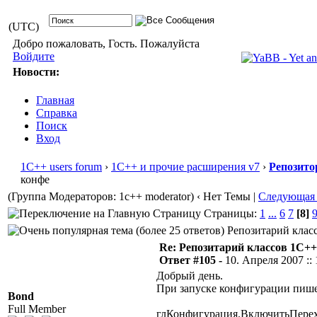
(UTC)
Добро пожаловать, Гость. Пожалуйста
Войдите
Новости:
Главная
Справка
Поиск
Вход
1С++ users forum
›
1С++ и прочие расширения v7
›
Репозито
конфе
(Группа Модераторов: 1c++ moderator)
‹ Нет Темы |
Следующая
Страницы:
1
...
6
7
[8]
Репозитарий класс
Re: Репозитарий классов 1С++
Ответ #105 -
10. Апреля 2007 :: 
Добрый день.
При запуске конфигурации пише
Bond
Full Member
глКонфигурация.ВключитьПерех