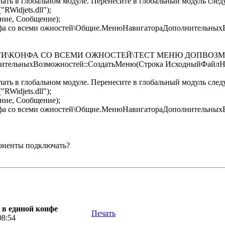
лать в глобальном модуле. Перенесите в глобальный модуль сле
Widjets.dll");
ие, Сообщение);
фа со всеми ожностей\Общие.МенюНавигатораДополнительныхВо
ТИ\КОНФА СО ВСЕМИ ОЖНОСТЕЙ\ТЕСТ МЕНЮ ДОПВОЗМО
тельныхВозможностей::СоздатьМеню(Строка ИсходныйФайлНаст
лать в глобальном модуле. Перенесите в глобальный модуль сле
Widjets.dll");
ие, Сообщение);
фа со всеми ожностей\Общие.МенюНавигатораДополнительныхВо
оненты подключать?
 в единой конфе
Печать
08:54