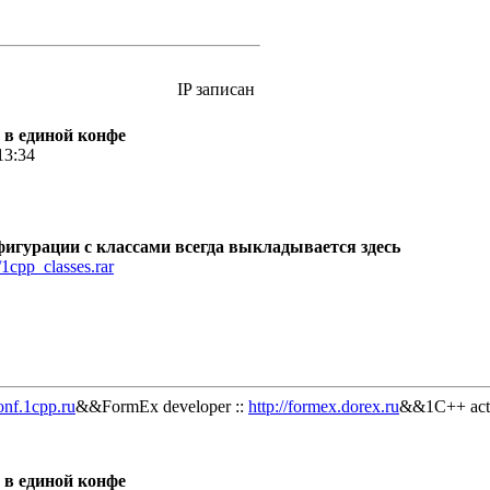
IP записан
 в единой конфе
13:34
игурации с классами всегда выкладывается здесь
/1cpp_classes.rar
onf.1cpp.ru
&&FormEx developer ::
http://formex.dorex.ru
&&1C++ acti
 в единой конфе