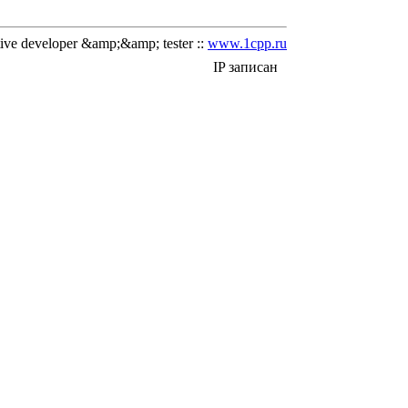
ve developer &amp;&amp; tester ::
www.1cpp.ru
IP записан