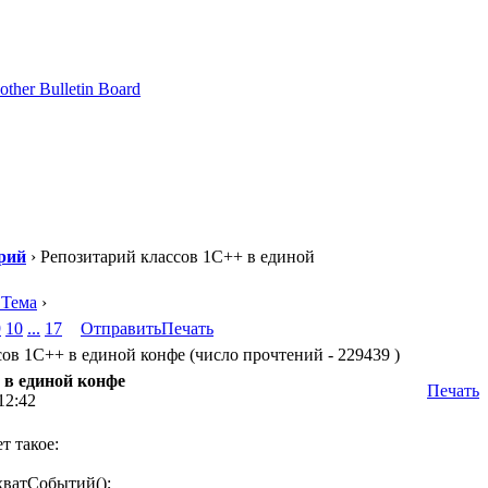
рий
› Репозитарий классов 1С++ в единой
 Тема
›
9
10
...
17
Отправить
Печать
ов 1С++ в единой конфе (число прочтений - 229439 )
 в единой конфе
Печать
12:42
т такое:
ватСобытий();