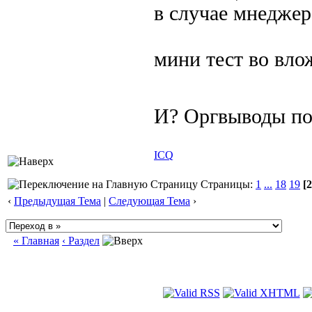
в случае мнеджер
мини тест во вл
И? Оргвыводы п
ICQ
Страницы:
1
...
18
19
[2
‹
Предыдущая Тема
|
Следующая Тема
›
« Главная
‹ Раздел