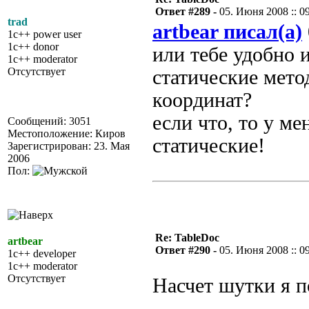
Ответ #289 -
05. Июня 2008 :: 0
trad
artbear писал(а)
1c++ power user
1c++ donor
или тебе удобно 
1c++ moderator
Отсутствует
статические мето
координат?
если что, то у м
Сообщений: 3051
Местоположение: Киров
статические!
Зарегистрирован: 23. Мая
2006
Пол:
Re: TableDoc
artbear
Ответ #290 -
05. Июня 2008 :: 0
1c++ developer
1c++ moderator
Отсутствует
Насчет шутки я п