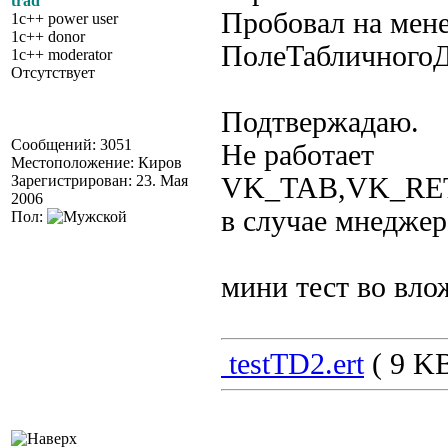
trad
Пробовал на мене
1c++ power user
1c++ donor
ПолеТабличногоД
1c++ moderator
Отсутствует
Подтвержадаю.
Сообщений: 3051
Не работает
Местоположение: Киров
Зарегистрирован: 23. Мая
VK_TAB,VK_RE
2006
в случае мнеджер
Пол:
мини тест во вл
testTD2.ert
( 9 KB