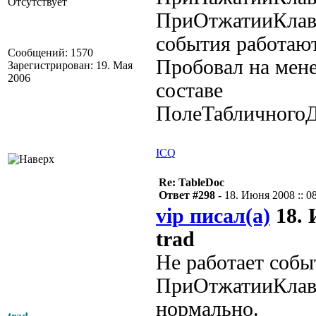
Отсутствует
ПриОтжатииКлав
события работаю
Сообщений: 1570
Пробовал на мен
Зарегистрирован: 19. Мая
2006
составе
ПолеТабличногоД
ICQ
Re: TableDoc
Ответ #298 -
18. Июня 2008 :: 0
vip писал(а)
18. 
trad
Не работает соб
ПриОтжатииКлави
нормально.