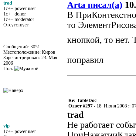
Arta писал(а)
10.
trad
1c++ power user
В ПриКонтекстно
1c++ donor
1c++ moderator
то ЭлементРисова
Отсутствует
кнопкой, то нет. 
Сообщений: 3051
Местоположение: Киров
Зарегистрирован: 23. Мая
поправил
2006
Пол:
Re: TableDoc
Ответ #297 -
18. Июня 2008 :: 0
trad
Не работает собы
vip
1c++ power user
ПриНажатииКлав