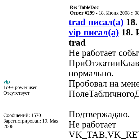
Re: TableDoc
Ответ #299 -
18. Июня 2008 :: 0
trad писал(а)
18.
vip писал(а)
18. 
trad
Не работает соб
ПриОтжатииКлави
нормально.
Пробовал на мене
vip
1c++ power user
ПолеТабличногоД
Отсутствует
Подтвержадаю.
Сообщений: 1570
Зарегистрирован: 19. Мая
Не работает
2006
VK_TAB,VK_RE