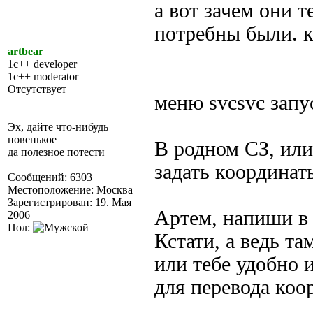
а вот зачем они 
потребны были. к
artbear
1c++ developer
1c++ moderator
Отсутствует
меню svcsvc запу
Эх, дайте что-нибудь
новенькое
В родном СЗ, ил
да полезное потести
задать координат
Сообщений: 6303
Местоположение: Москва
Зарегистрирован: 19. Мая
Артем, напиши в 
2006
Пол:
Кстати, а ведь та
или тебе удобно 
для перевода коо