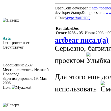
OpenConf developer ::
http://openc
developer &amp;&amp; tester ::
ww
GTalk
Skype/VoIP
ICQ
Re: TableDoc
Ответ #286 -
05. Июня 2008 :: 0
Arta
artbear писал(а)
1c++ power user
Серьезно, багзилл
Отсутствует
проектом
Сообщений: 2537
Местоположение: Нижний
Новгород
Для этого еще д
Зарегистрирован: 19. Мая
2006
использовать
Пол: