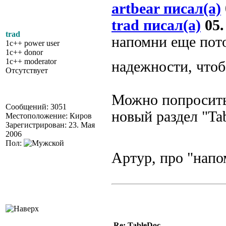
artbear писал(а)
trad писал(а)
05.
trad
напомни еще пото
1c++ power user
1c++ donor
1c++ moderator
надежности, чтоб
Отсутствует
Можно попроситьс
Сообщений: 3051
новый раздел "Tab
Местоположение: Киров
Зарегистрирован: 23. Мая
2006
Пол:
Артур, про "напо
Re: TableDoc