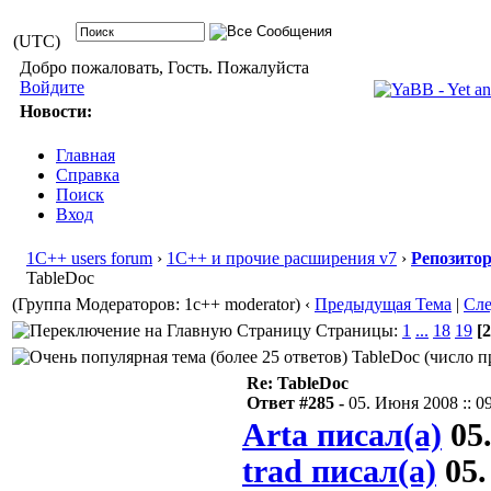
(UTC)
Добро пожаловать, Гость. Пожалуйста
Войдите
Новости:
Главная
Справка
Поиск
Вход
1С++ users forum
›
1С++ и прочие расширения v7
›
Репозито
TableDoc
(Группа Модераторов: 1c++ moderator)
‹
Предыдущая Тема
|
Сл
Страницы:
1
...
18
19
[2
TableDoc (число п
Re: TableDoc
Ответ #285 -
05. Июня 2008 :: 0
Arta писал(а)
05.
trad писал(а)
05.