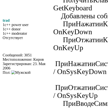
ПолучитьКлави
GetKeyboard
Добавлены соб
trad
ПриНажатииКл
1c++ power user
1c++ donor
OnKeyDown
1c++ moderator
Отсутствует
ПриОтжатииКл
OnKeyUp
Сообщений: 3051
Местоположение: Киров
ПриНажатииСис
Зарегистрирован: 23. Мая
2006
/ OnSysKeyDown
Пол:
ПриОтжатииСис
/ OnSysKeyUp
ПриВводеСимв