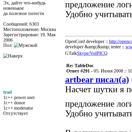
предложение ло
Эх, дайте что-нибудь
новенькое
Удобно учитывать
да полезное потести
Сообщений: 6303
Местоположение: Москва
Зарегистрирован: 19. Мая
2006
OpenConf developer ::
http://openc
Пол:
developer &amp;&amp; tester ::
ww
GTalk
Skype/VoIP
ICQ
Re: TableDoc
Ответ #291 -
05. Июня 2008 :: 1
artbear писал(а)
Насчет шутки я п
trad
1c++ power user
предложение ло
1c++ donor
1c++ moderator
Удобно учитывать
Отсутствует