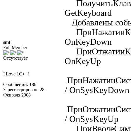
ПолучитьКлави
GetKeyboard
Добавлены соб
ПриНажатииКл
OnKeyDown
sml
Full Member
ПриОтжатииКл
Отсутствует
OnKeyUp
I Love 1С++!
ПриНажатииСис
Сообщений: 186
/ OnSysKeyDown
Зарегистрирован: 28.
Февраля 2008
ПриОтжатииСис
/ OnSysKeyUp
ПриВводеСимв