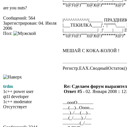
*'(@)'(@)'''''''|(@)(@)******|(@)*
are you nuts?
Сообщений: 564
|^^^^^^^^^^^|______ ПРАЗДНИ
Зарегистрирован: 04. Июля
|___ТЕКИЛКА____|','''|'''''''''\__
2006
|_______________| _|'____|___
Пол:
*'(@)'(@)'''''''|(@)(@)******|(@)*
МЕШАЙ С КОКА-КОЛОЙ !
Регистр.EAX.СводныйОстаток()
trdm
Re: Сделаем форум выразител
1c++ power user
Ответ #5 -
02. Января 2008 :: 12
qt1l developer
1c++ moderator
....oooO..............
Отсутствует
.....(....)...Oooo....
......)../.....(....)...
.....(_/.......)../.....
...............(_/......