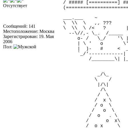
/ ##### [==========] #
Отсутствует
(=====================
___.___ ~ ____
\ \\ \ ,, ???
Сообщений: 141
\ \\ \ /< ? 
Местоположение: Москва
--\//,- \_. /___
Зарегистрирован: 19. Мая
o- / \_/ '\ |
2006
| \ ' o \'____
Пол:
| )- # < ___/_
`_/'-----------
/________\| |____
_/\_
\ /
|/\|
/\
/ \
/ x \
/ o \
/ o \
/ o . \
/ o x\
/ o x \