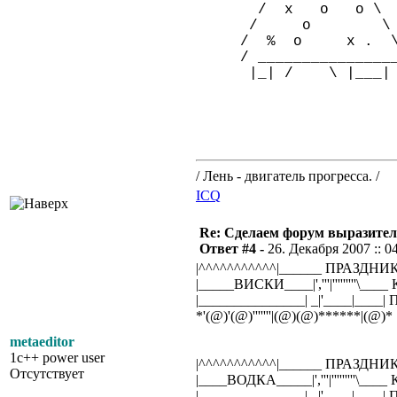
/ x o o \
/ o \
/ % o x . 
/ ________________
|_| / \ |___|
/ Лень - двигатель прогресса. /
ICQ
Re: Сделаем форум выразител
Ответ #4 -
26. Декабря 2007 :: 0
|^^^^^^^^^^^|______ ПРАЗДНИ
|_____ВИСКИ____|','''|'''''''''\__
|_______________| _|'____|___
*'(@)'(@)'''''''|(@)(@)******|(@)*
metaeditor
1c++ power user
|^^^^^^^^^^^|______ ПРАЗДНИ
Отсутствует
|____ВОДКА_____|','''|'''''''''\__
|_______________| _|'____|___