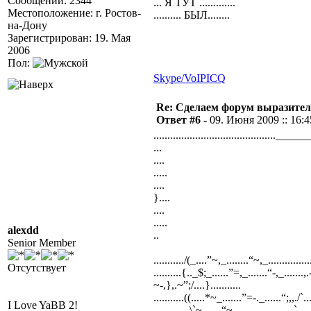
Сообщений: 2344
... Я ТУТ .............
Местоположение: г. Ростов-
.......... БЫЛ........
на-Дону
Зарегистрирован: 19. Мая
2006
Пол:
Skype/VoIP
ICQ
Re: Сделаем форум выразител
Ответ #6 -
09. Июня 2009 :: 16:4
............................................_______
...
....
.....
....
}....
....
.....
alexdd
..
Senior Member
.........../(_....”~,_........“~,_.................
Отсутствует
..........{.._$;_......”=,_.......“-,_.......,.
~-,},.~”;/....}...........
...........((.....*~_.......”=-._......“;,,./`..../
I Love YaBB 2!
...,,,___.\`~,......“~.,....................`.....}