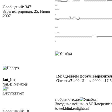
..
Сообщений: 347
....
Зарегистрирован: 25. Июня
.
2007
,,_..........}.>-._\...............................
...
_..
.....................................`=-,.........
.
Re: Сделаем форум выразител
kot_bcc
Ответ #7 -
09. Июня 2009 :: 17:5
YaBB Newbies
Отсутствует
побояню тоже
Звездные войны, ASCII-версия: te
towel.blinkenlights.nl
Сообщений: 10