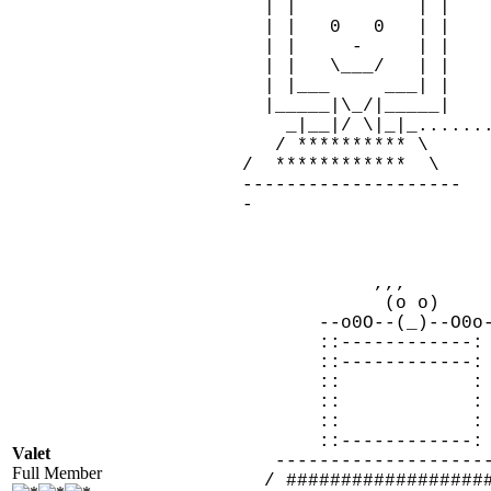
| | | |
| | 0 0 | |
| | - | |
| | \___/ | |
| |___ ___| | |
|_____|\_/|_____| 
_|__|/ \|_|_........
/ ********** \ 
/ ************ \ 
--------------------
-
,,,
(o o)
--o0O--(_)--O0o-
::------------: 
::------------: 
:: : o
:: : 
:: : 
::------------
Valet
--------------------
Full Member
/ ###################