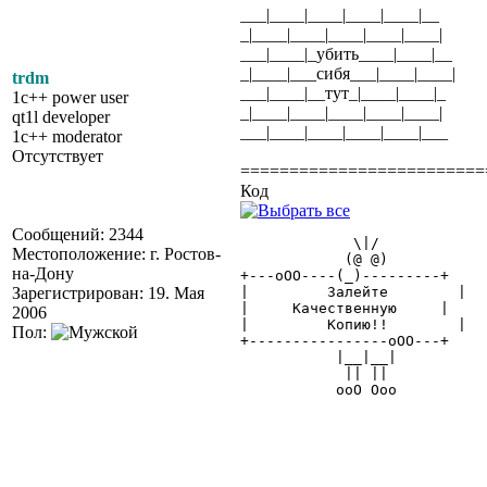
___|____|____|____|____|__
_|____|____|____|____|____|
___|____|_убить____|____|__
_|____|___сибя___|____|____|
trdm
___|____|__тут_|____|____|_
1c++ power user
_|____|____|____|____|____|
qt1l developer
___|____|____|____|____|___
1c++ moderator
Отсутствует
=========================
Код
Сообщений: 2344
	     \|/

Местоположение: г. Ростов-
	    (@ @)

на-Дону
+---oOO----(_)---------+

Зарегистрирован: 19. Мая
|	  Залейте	 |

|     Качественную     |

2006
|	  Копию!!	 |

Пол:
+----------------oOO---+

	   |__|__|

	    || ||

	   ooO Ooo
