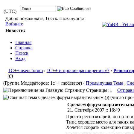
(UTC)
Добро пожаловать, Гость. Пожалуйста
Войдите
Новости:
Главная
Справка
Поиск
Вход
1С++ users forum
›
1С++ и прочие расширения v7
›
Репозито
)))
(Группа Модераторов: 1c++ moderator)
‹
Предыдущая Тема
|
Сл
Страницы: 1
Отправ
Сделаем форум выразительным ))) (число проч
Сделаем форум выразительным
21. Сентября 2007 :: 16:49
Просто респозитарий, он на то и
Типа хорошее место для таких ка
Хочется собрать колекцию повыр
=========================