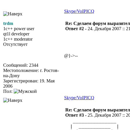
Skype/VoIP
ICQ
trdm
Re: Сделаем форум выразител
1c++ power user
Ответ #2 -
24. Декабря 2007 :: 2
qt1l developer
1c++ moderator
Отсутствует
@}->--
Сообщений: 2344
Местоположение: г. Ростов-
на-Дону
Зарегистрирован: 19. Мая
2006
Пол:
Skype/VoIP
ICQ
Re: Сделаем форум выразител
Ответ #3 -
25. Декабря 2007 :: 2
_______________ 
| ___________ | 