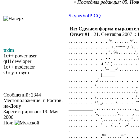
«
Последняя редакция: 05. Нояб
Skype/VoIP
ICQ
Re: Сделаем форум выразител
Ответ #1 -
21. Сентября 2007 :: 
. . . . . . . . . . . . . . . . ‘^. . . . . . . ^’. . .
. . . . . . . . . . . . . . . . .| \ ,~~~~,/ .\ . . .
trdm
. . . . . . . . . . . . . . . , ‘ . % . . . . . . .’, .
1c++ power user
. . . . . . . . . . . . . . , - - . . . . . . . . . . ,\
qt1l developer
. . . . . . . . . . . . . .( ‘-‘ ) . . . . . . . . . . 
1c++ moderator
. . . . . . . . . . . . . . .’-- __-‘ . . . . . . . . 
Отсутствует
. . . . . . . . . . . . , (_____. . . . . . . . . . .
. . . . . . . . . . . ./ . . . . . . . . . . . . . . . .
. . . . . . . . . . ./ . . . . . . . . . . . . . . . ‘,.
. . . . . . . . . . |. . . . . . . . . . . . . . . . .\,
Сообщений: 2344
. . . . . . . . . . .\ . . . . . . . . . . . . . . . ./ 
Местоположение: г. Ростов-
. . . . . . . . . . ./ \,,,/. . . . . /. . . . . . . .”
на-Дону
__________|. . . . . . . . .| . . . . .
Зарегистрирован: 19. Мая
. . . . . . . . . . .’-, . . . . . . .’-, . . . . ./ . .
2006
. . . . . . . . . . . . . ‘,. . . . . . ./ . . .,-‘ . . 
Пол:
. . . . . . . . . . . . . ‘,_, _/. . .’,_ ,-‘ . . . . 
.
. . . . . . . . . . . . . .”” . . . . . .”” . . . . .