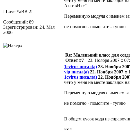
чето у меня на месте закладок н
АктивИкс"
I Love YaBB 2!
Переменную модуля с именем за
Сообщений: 89
не помогло - помогите - туплю
Зарегистрирован: 24. Мая
2006
Re: Маленький класс для созд
Ответ #7 -
23. Ноября 2007 :: 07
1cvirus писал(а)
23. Ноября 2007
vip писал(а)
22. Ноября 2007 :: 
1cvirus писал(а)
22. Ноября 2007
чето у меня на месте закладок 
Переменную модуля с именем за
не помогло - помогите - туплю
В общем кусок кода из справоч
Код