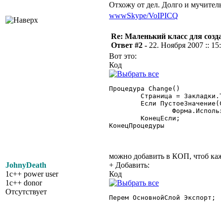
Отхожу от дел. Долго и мучител
www
Skype/VoIP
ICQ
Re: Маленький класс для созд
Ответ #2 -
22. Ноября 2007 :: 15
Вот это:
Код
Процедура Change()

	Страница = Закладки.ТекущаяСтраница();

	Если ПустоеЗначение(Страница) = 0 Тогда

		Форма.ИспользоватьСлой(ОсновнойСлой+Страница,2);

	КонецЕсли;

КонецПроцедуры 

можно добавить в КОП, чтоб каж
JohnyDeath
+ Добавить:
1c++ power user
Код
1c++ donor
Отсутствует
Перем ОсновнойСлой Экспорт; 
