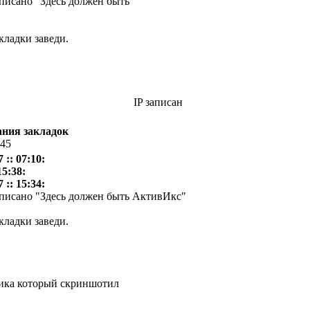
аписано "Здесь должен быть
кладки заведи.
IP записан
ания закладок
:45
 :: 07:10:
15:38:
 :: 15:34:
написано "Здесь должен быть АктивИкс"
кладки заведи.
ника который скриншотил