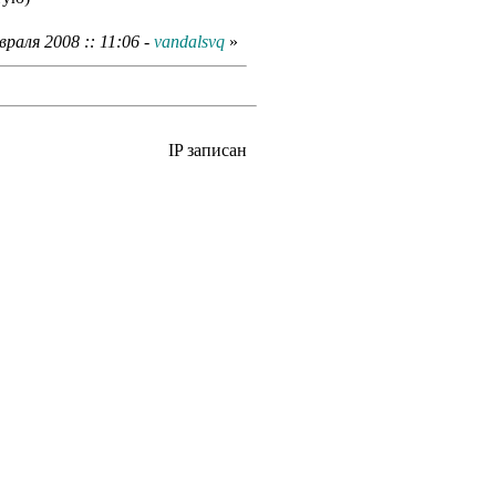
раля 2008 :: 11:06 -
vandalsvq
»
IP записан