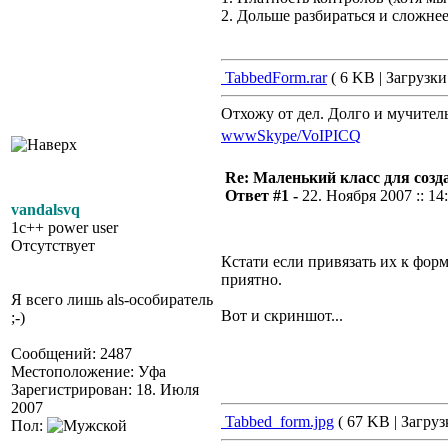
2. Дольше разбираться и сложнее
TabbedForm.rar
( 6 KB | Загрузки
Отхожу от дел. Долго и мучител
www
Skype/VoIP
ICQ
Re: Маленький класс для созд
Ответ #1 -
22. Ноября 2007 :: 14
vandalsvq
1c++ power user
Отсутствует
Кстати если привязать их к фор
приятно.
Я всего лишь als-особиратель
Вот и скриншот...
;-)
Сообщений: 2487
Местоположение: Уфа
Зарегистрирован: 18. Июля
2007
Tabbed_form.jpg
( 67 KB | Загруз
Пол: