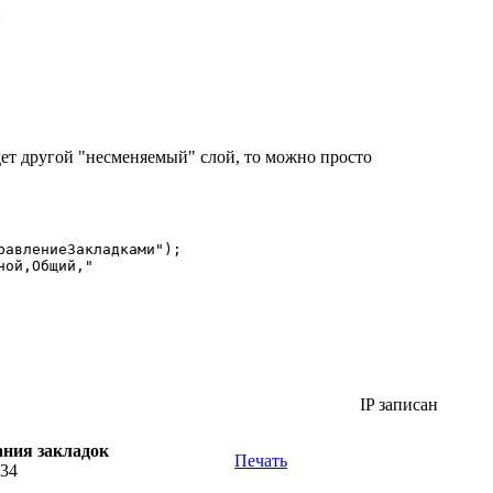
:
удет другой "несменяемый" слой, то можно просто
равлениеЗакладками");

ой,Общий," 

IP записан
ания закладок
Печать
:34