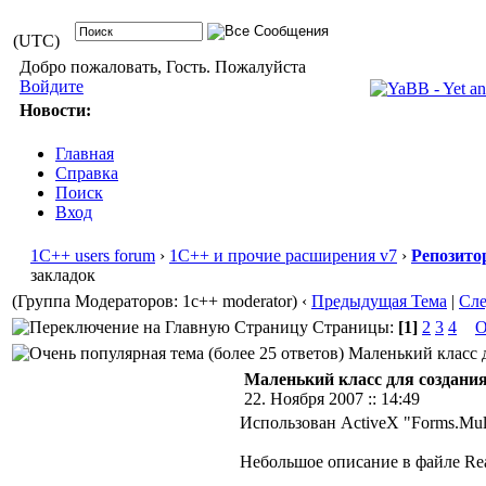
(UTC)
Добро пожаловать, Гость. Пожалуйста
Войдите
Новости:
Главная
Справка
Поиск
Вход
1С++ users forum
›
1С++ и прочие расширения v7
›
Репозито
закладок
(Группа Модераторов: 1c++ moderator)
‹
Предыдущая Тема
|
Сл
Страницы:
[1]
2
3
4
О
Маленький класс д
Маленький класс для создания
22. Ноября 2007 :: 14:49
Использован ActiveX "Forms.Mult
Небольшое описание в файле Read