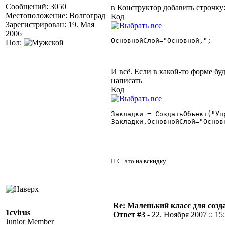
Сообщений: 3050
в Конструктор добавить строчку
Местоположение: Волгоград
Код
Зарегистрирован: 19. Мая
2006
ОсновнойСлой="Основной,"; 

Пол:
И всё. Если в какой-то форме б
написать
Код
Закладки = СоздатьОбъект("Уп
Закладки.ОсновнойСлой="Основн
П.С. это на вскидку
Re: Маленький класс для созд
1cvirus
Ответ #3 -
22. Ноября 2007 :: 15
Junior Member