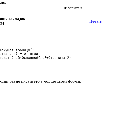
ьно.
IP записан
ания закладок
Печать
:34
дый раз не писать это в модуле своей формы.