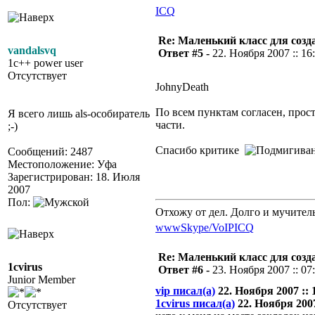
ICQ
Re: Маленький класс для созд
vandalsvq
Ответ #5 -
22. Ноября 2007 :: 16
1c++ power user
Отсутствует
JohnyDeath
По всем пунктам согласен, прост
Я всего лишь als-особиратель
части.
;-)
Спасибо критике
Сообщений: 2487
Местоположение: Уфа
Зарегистрирован: 18. Июля
2007
Пол:
Отхожу от дел. Долго и мучител
www
Skype/VoIP
ICQ
Re: Маленький класс для созд
1cvirus
Ответ #6 -
23. Ноября 2007 :: 07
Junior Member
vip писал(а)
22. Ноября 2007 :: 
1cvirus писал(а)
22. Ноября 2007
Отсутствует