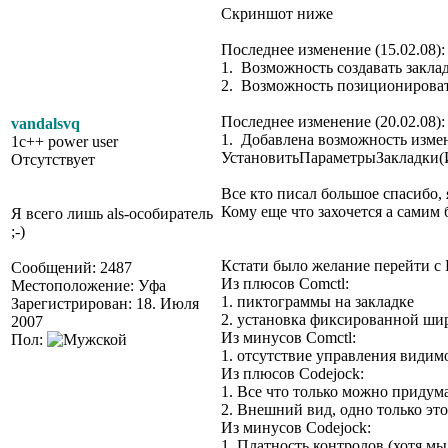
Скриншот ниже
Последнее изменение (15.02.08):
1. Возможность создавать закла
2. Возможность позиционироват
Последнее изменение (20.02.08):
vandalsvq
1. Добавлена возможность измен
1c++ power user
УстановитьПараметрыЗакладки(
Отсутствует
Все кто писал большое спасибо,
Кому еще что захочется а самим 
Я всего лишь als-особиратель
;-)
Кстати было желание перейти с 
Сообщений: 2487
Из плюсов Comctl:
Местоположение: Уфа
1. пиктограммы на закладке
Зарегистрирован: 18. Июля
2. установка фиксированной шир
2007
Из минусов Comctl:
Пол:
1. отсутствие управления видимо
Из плюсов Codejock:
1. Все что только можно придум
2. Внешний вид, одно только эт
Из минусов Codejock:
1. Платность контролов (хотя м