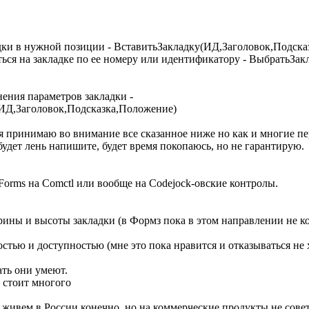
дки в нужной позиции - ВставитьЗакладку(ИД,Заголовок,Подска
ься на закладке по ее номеру или идентификатору - ВыбратьЗак
ения параметров закладки -
ИД,Заголовок,Подсказка,Положение)
 я принимаю во внимание все сказанное ниже но как и многие пе
будет лень напишите, будет время покопаюсь, но не гарантирую.
Forms на Comctl или вообще на Codejock-овские контролы.
ины и высоты закладки (в Формз пока в этом направлении не к
стью и доступностью (мне это пока нравится и отказываться не 
ать они умеют.
о стоит многого
ы живем в России конечно, но на коммерческие продукты не сове