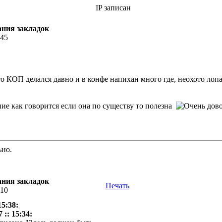
IP записан
ания закладок
:45
о КОП делался давно и в конфе напихан много где, неохото лопа
как говорится если она по существу то полезна
ьно.
ания закладок
Печать
:10
15:38:
 :: 15:34: