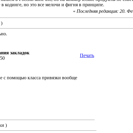
 в кодинге, но это все мелочи и фигня в принципе.
«
Последняя редакция: 20. Фев
 )
ьно.
ания закладок
Печать
:50
ме с помощью класса привязки вообще
ки )