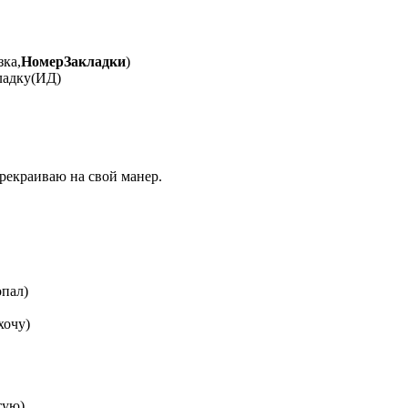
зка,
НомерЗакладки
)
ладку(ИД)
рекраиваю на свой манер.
опал)
хочу)
тую)