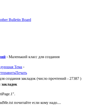
рий
› Маленький класс для создания
едующая Тема
›
тправить
Печать
ля создания закладок (число прочтений - 27387 )
 закладок
iPage.1".
Me.txt почитайте если кому надо....