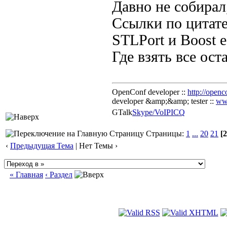
Давно не собирал
Ссылки по цитате
STLPort и Boost е
Где взять все ост
OpenConf developer ::
http://openc
developer &amp;&amp; tester ::
ww
GTalk
Skype/VoIP
ICQ
Страницы:
1
...
20
21
[2
‹
Предыдущая Тема
| Нет Темы ›
« Главная
‹ Раздел