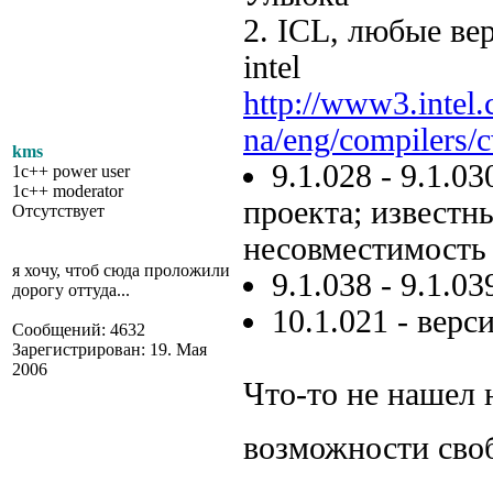
2. ICL, любые ве
intel
http://www3.intel
na/eng/compilers/
kms
9.1.028 - 9.1.
1c++ power user
1c++ moderator
проекта; известн
Отсутствует
несовместимость
я хочу, чтоб сюда проложили
9.1.038 - 9.1.0
дорогу оттуда...
10.1.021 - верс
Сообщений: 4632
Зарегистрирован: 19. Мая
2006
Что-то не нашел 
возможности сво