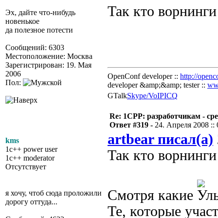
Так кто ворнинги
Эх, дайте что-нибудь
новенькое
да полезное потести
Сообщений: 6303
Местоположение: Москва
Зарегистрирован: 19. Мая
2006
OpenConf developer ::
http://openc
Пол:
developer &amp;&amp; tester ::
ww
GTalk
Skype/VoIP
ICQ
Re: 1CPP: разработчикам - ср
Ответ #319 -
24. Апреля 2008 :: 
artbear писал(а)
kms
1c++ power user
Так кто ворнинги
1c++ moderator
Отсутствует
Смотря какие
я хочу, чтоб сюда проложили
дорогу оттуда...
Те, которые учас