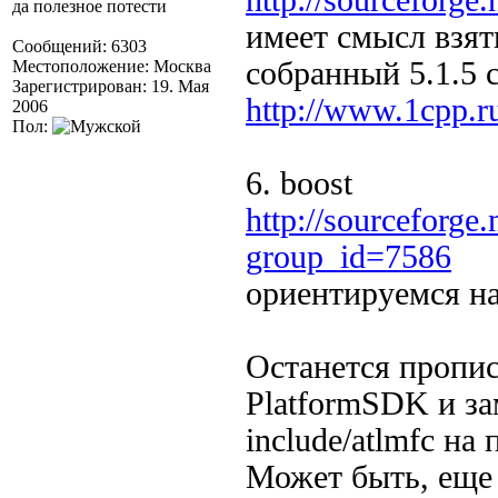
http://sourceforge.n
да полезное потести
имеет смысл взят
Сообщений: 6303
собранный 5.1.5 
Местоположение: Москва
Зарегистрирован: 19. Мая
http://www.1cpp.ru/
2006
Пол:
6. boost
http://sourceforge.
group_id=7586
ориентируемся на
Останется прописа
PlatformSDK и за
include/atlmfc на 
Может быть, еще