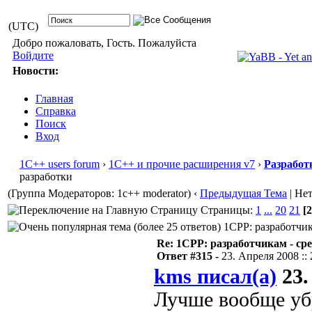
(UTC)
Добро пожаловать, Гость. Пожалуйста
Войдите
Новости:
Главная
Справка
Поиск
Вход
1С++ users forum
›
1С++ и прочие расширения v7
›
Разработ
разработки
(Группа Модераторов: 1c++ moderator)
‹
Предыдущая Тема
| Не
Страницы:
1
...
20
21
[2
1CPP: разработчика
Re: 1CPP: разработчикам - ср
Ответ #315 -
23. Апреля 2008 :: 
kms писал(а)
23.
Лучше вообще убр