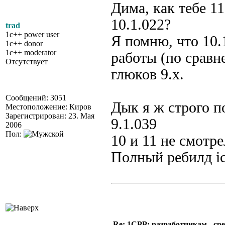
Дима, как тебе 1
10.1.022?
trad
1c++ power user
Я помню, что 10.
1c++ donor
1c++ moderator
работы (по сравн
Отсутствует
глюков 9.x.
Сообщений: 3051
Дык я ж строго п
Местоположение: Киров
Зарегистрирован: 23. Мая
9.1.039
2006
Пол:
10 и 11 не смотре
Полный ребилд ic
Re: 1CPP: разработчикам - ср