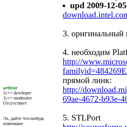
upd 2009-12-05
download.intel.co
3. оригинальный 
4. необходим Pla
http://www.micros
familyid=484269E
прямой линк:
http://download.m
artbear
1c++ developer
69ae-4672-b93e-4
1c++ moderator
Отсутствует
5. STLPort
Эх, дайте что-нибудь
новенькое