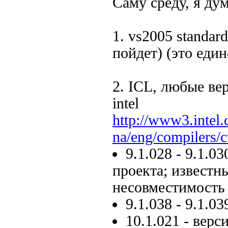
Саму среду, я ду
1. vs2005 standar
пойдет) (это един
2. ICL, любые ве
intel
http://www3.intel
na/eng/compilers/
9.1.028 - 9.1.
проекта; известн
несовместимость
9.1.038 - 9.1.0
10.1.021 - верс