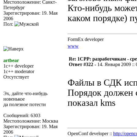
Местоположение: Санкт-
Кто-нибудь может
Петербург
Зарегистрирован: 19. Мая
каком порядке) п
2006
Пол:
FormEx developer
www
Re: 1CPP: разработчикам - ср
artbear
Ответ #322 -
14. Января 2009 :: 
1c++ developer
1c++ moderator
Отсутствует
Файлы в СДК исп
Порядок должен с
Эх, дайте что-нибудь
новенькое
показал kms
да полезное потести
Сообщений: 6303
Местоположение: Москва
Зарегистрирован: 19. Мая
2006
OpenConf developer ::
http://openc