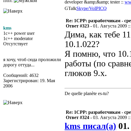
Пол:
developer &amp;&amp; tester ::
ww
GTalk
Skype/VoIP
ICQ
Re: 1CPP: разработчикам - ср
Ответ #323 -
01. Августа 2009 ::
kms
Дима, как тебе 1
1c++ power user
1c++ moderator
10.1.022?
Отсутствует
Я помню, что 10.
я хочу, чтоб сюда проложили
работы (по сравн
дорогу оттуда...
глюков 9.x.
Сообщений: 4632
Зарегистрирован: 19. Мая
2006
De quelle planète es-tu?
Re: 1CPP: разработчикам - ср
Ответ #324 -
03. Августа 2009 ::
kms писал(а)
01.