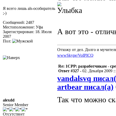
Я всего лишь als-особиратель
;-)
Сообщений: 2487
Местоположение: Уфа
А вот это - отли
Зарегистрирован: 18. Июля
2007
Пол:
Отхожу от дел. Долго и мучител
www
Skype/VoIP
ICQ
Re: 1CPP: разработчикам - ср
Ответ #327 -
02. Декабря 2009 ::
vandalsvq писал(
artbear писал(а)
Так что можно ск
alexdd
Senior Member
Отсутствует