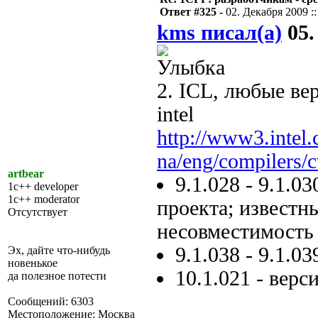
Ответ #325 -
02. Декабря 2009 ::
kms писал(а)
05.
2. ICL, любые ве
intel
http://www3.intel
na/eng/compilers/
artbear
9.1.028 - 9.1.
1c++ developer
1c++ moderator
проекта; известн
Отсутствует
несовместимость
9.1.038 - 9.1.0
Эх, дайте что-нибудь
новенькое
10.1.021 - верс
да полезное потести
Сообщений: 6303
Местоположение: Москва