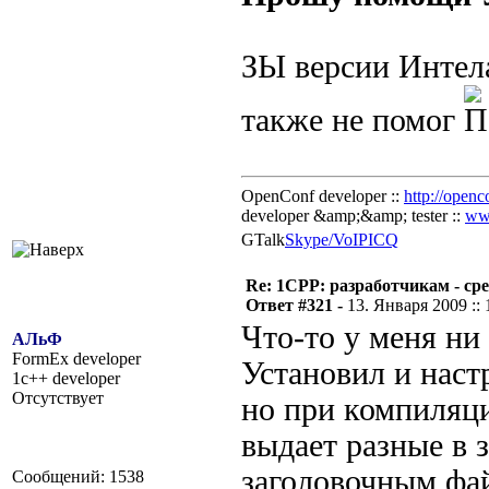
ЗЫ версии Интела
также не помог
OpenConf developer ::
http://openc
developer &amp;&amp; tester ::
ww
GTalk
Skype/VoIP
ICQ
Re: 1CPP: разработчикам - ср
Ответ #321 -
13. Января 2009 :: 
Что-то у меня ни
АЛьФ
FormEx developer
Установил и наст
1c++ developer
Отсутствует
но при компиляц
выдает разные в 
заголовочным фа
Сообщений: 1538