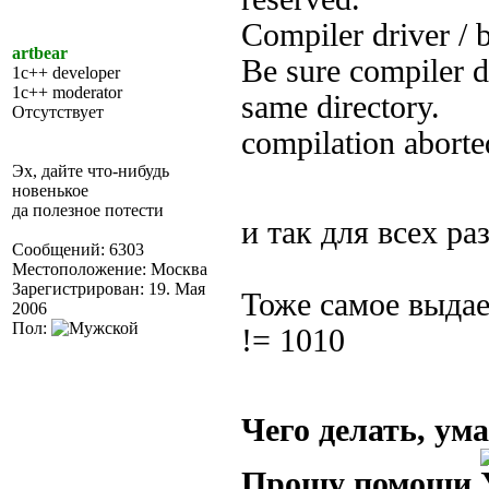
Compiler driver / 
artbear
Be sure compiler d
1c++ developer
1c++ moderator
same directory.
Отсутствует
compilation aborte
Эх, дайте что-нибудь
новенькое
да полезное потести
и так для всех р
Сообщений: 6303
Местоположение: Москва
Зарегистрирован: 19. Мая
Тоже самое выдает
2006
Пол:
!= 1010
Чего делать, ум
Прошу помощи