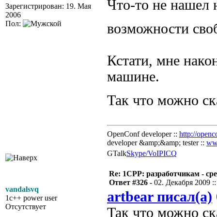
Что-то не нашел 
Зарегистрирован: 19. Мая
2006
Пол:
возможности сво
Кстати, мне након
машине.
Так что можно ск
OpenConf developer ::
http://openc
developer &amp;&amp; tester ::
ww
GTalk
Skype/VoIP
ICQ
Re: 1CPP: разработчикам - ср
Ответ #326 -
02. Декабря 2009 ::
vandalsvq
artbear писал(а)
1c++ power user
Отсутствует
Так что можно ска