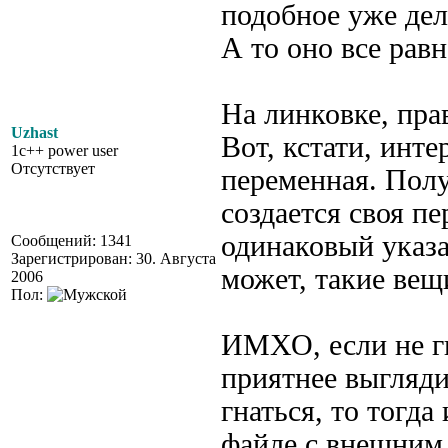
подобное уже дел
А то оно все равн
На линковке, прав
Uzhast
Вот, кстати, инт
1c++ power user
Отсутствует
переменная. Полу
создается своя п
одинаковый указа
Сообщений: 1341
Зарегистрирован: 30. Августа
может, такие вещ
2006
Пол:
ИМХО, если не гн
приятнее выгляди
гнаться, то тогда
файле с внешним 