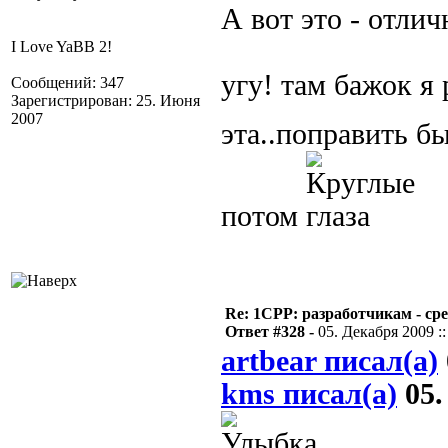
А вот это - отли
I Love YaBB 2!
угу! там бажок я
Сообщений: 347
Зарегистрирован: 25. Июня
2007
эта..поправить б
потом
Re: 1CPP: разработчикам - ср
Ответ #328 -
05. Декабря 2009 ::
artbear писал(а)
kms писал(а)
05.