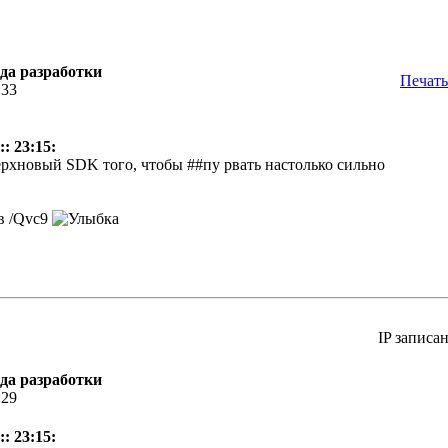
еда разработки
Печать
:33
: 23:15:
верхновый SDK того, чтобы ##пу рвать настолько сильно
 в /Qvc9
IP записа
еда разработки
:29
: 23:15: