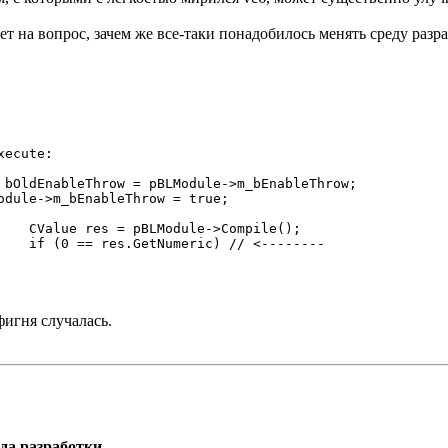
ет на вопрос, зачем же все-таки понадобилось менять среду разр
e();

----

фигня случалась.
еда разработки