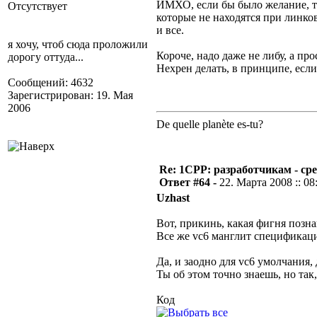
ИМХО, если бы было желание, т
Отсутствует
которые не находятся при линко
и все.
я хочу, чтоб сюда проложили
Короче, надо даже не либу, а пр
дорогу оттуда...
Нехрен делать, в принципе, если
Сообщений: 4632
Зарегистрирован: 19. Мая
2006
De quelle planète es-tu?
Re: 1CPP: разработчикам - ср
Ответ #64 -
22. Марта 2008 :: 08
Uzhast
Вот, прикинь, какая фигня позна
Все же vc6 манглит спецификац
Да, и заодно для vc6 умолчания,
Ты об этом точно знаешь, но так
Код