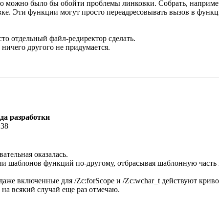
о можно было бы обойти проблемы линковки. Собрать, например
вке. Эти функции могут просто переадресовывать вызов в функ
осто отдельный файл-редиректор сделать.
 ничего другого не придумается.
еда разработки
:38
вательная оказалась.
ии шаблонов функций по-другому, отбрасывая шаблонную часть
 даже включенные для /Zc:forScope и /Zc:wchar_t действуют криво 
, на всякий случай еще раз отмечаю.