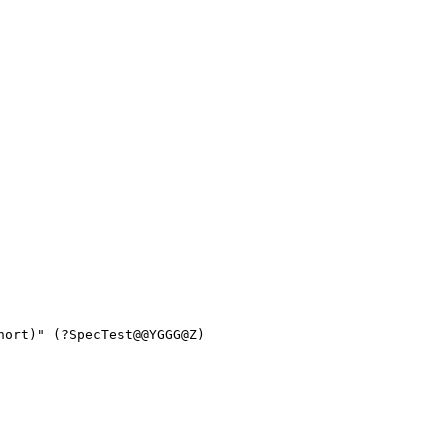
ort)" (?SpecTest@@YGGG@Z)
