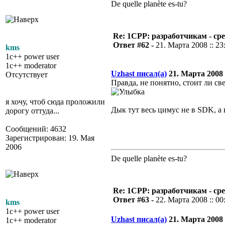
De quelle planète es-tu?
Re: 1CPP: разработчикам - ср
Ответ #62 -
21. Марта 2008 :: 23
kms
1c++ power user
1c++ moderator
Uzhast писал(а)
21. Марта 2008 :
Отсутствует
Правда, не понятно, стоит ли с
я хочу, чтоб сюда проложили
Дык тут весь цимус не в SDK, а
дорогу оттуда...
Сообщений: 4632
Зарегистрирован: 19. Мая
2006
De quelle planète es-tu?
Re: 1CPP: разработчикам - ср
Ответ #63 -
22. Марта 2008 :: 00
kms
1c++ power user
Uzhast писал(а)
21. Марта 2008 :
1c++ moderator