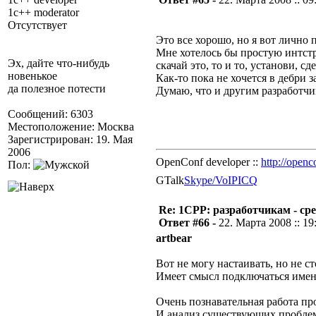
1c++ moderator
Отсутствует
Это все хорошо, но я вот лично п
Мне хотелось бы простую интст
Эх, дайте что-нибудь
скачай это, то и то, установи, сд
новенькое
Как-то пока не хочется в дебри з
да полезное потести
Думаю, что и другим разработчи
Сообщений: 6303
Местоположение: Москва
Зарегистрирован: 19. Мая
2006
OpenConf developer ::
http://openc
Пол:
GTalk
Skype/VoIP
ICQ
Re: 1CPP: разработчикам - ср
Ответ #66 -
22. Марта 2008 :: 19
artbear
Вот не могу настаивать, но не 
Имеет смысл подключаться именн
Очень познавательная работа пр
И анализ существующих проблем