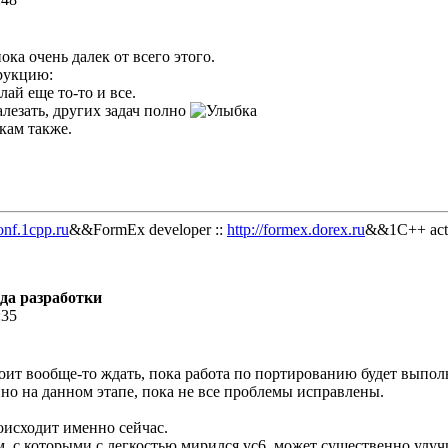
ока очень далек от всего этого.
рукцию:
елай еще то-то и все.
алезать, других задач полно
кам также.
onf.1cpp.ru
&&FormEx developer ::
http://formex.dorex.ru
&&1C++ acti
еда разработки
:35
стоит вообще-то ждать, пока работа по портированию будет выпо
о на данном этапе, пока не все проблемы исправлены.
оисходит именно сейчас.
, с которыми с легкостью мирился vc6, может существенно улу