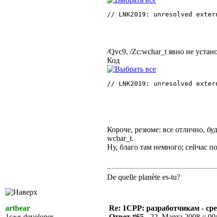
// LNK2019: unresolved exter
/Qvc9, /Zc:wchar_t явно не устан
Код
// LNK2019: unresolved exter
Короче, резюме: все отлично, бу
wchar_t.
Ну, благо там немного; сейчас п
De quelle planète es-tu?
artbear
Re: 1CPP: разработчикам - ср
1c++ developer
Ответ #65 -
22. Марта 2008 :: 09