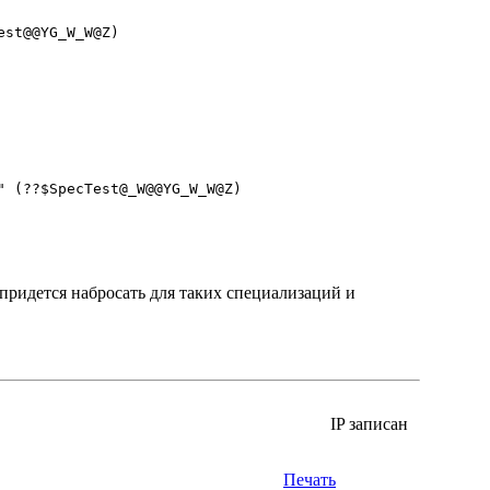
st@@YG_W_W@Z)

 (??$SpecTest@_W@@YG_W_W@Z)

и придется набросать для таких специализаций и
IP записан
Печать