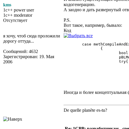
кодогенерацию.
kms
А заодно и дать развернутый отв
1c++ power user
1c++ moderator
P.S.
Отсутствует
Вот такое, например, бывало:
Код
я хочу, чтоб сюда проложили
дорогу оттуда...
	case methCompileAndExecute:

		{

Сообщений: 4632
			bool bOldEnableThrow = pBLModule->m_bEnableThrow;

Зарегистрирован: 19. Мая
			pBLModule->m_bEnableThrow = true;

2006
			try{

				CValue res = pBLModule->Compil
				if (0 == res.GetNumeric) // <----
Иногда и более концептуальная 
De quelle planète es-tu?
Re: 1CPP: разработчикам - ср