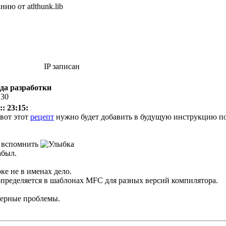
ию от atlthunk.lib
IP записан
еда разработки
:30
: 23:15:
 вот этот
рецепт
нужно будет добавить в будущую инструкцию по
ся вспомнить
абыл.
рке не в именах дело.
 определяется в шаблонах MFC для разных версий компилятора.
мерные проблемы.