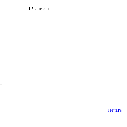
IP записан
н
Печать