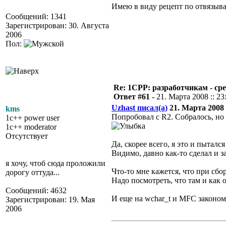
Имею в виду рецепт по отвязыван
Сообщений: 1341
Зарегистрирован: 30. Августа
2006
Пол:
Re: 1CPP: разработчикам - ср
Ответ #61 -
21. Марта 2008 :: 23
Uzhast писал(а)
21. Марта 2008 :
kms
Попробовал с R2. Собралось, но
1c++ power user
1c++ moderator
Отсутствует
Да, скорее всего, я это и пытал
Видимо, давно как-то сделал и з
я хочу, чтоб сюда проложили
Что-то мне кажется, что при сбо
дорогу оттуда...
Надо посмотреть, что там и как
Сообщений: 4632
И еще на wchar_t и MFC законо
Зарегистрирован: 19. Мая
2006