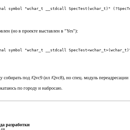
nal symbol "wchar_t __stdcall SpecTest(wchar_t)" (?SpecTe
овлен (но в проекте выставлен в "Yes"):
nal symbol "wchar_t __stdcall SpecTest<wchar_t>(wchar_t)"
ду собирать под /Qvc9 (ил /Qvc8), но спец. модуль переадресаци
окатаюсь по городу и набросаю.
еда разработки
:48