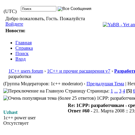
(UTC)
Добро пожаловать, Гость. Пожалуйста
Войдите
Новости:
Главная
Справка
Поиск
Вход
1С++ users forum
›
1С++ и прочие расширения v7
›
Разработ
разработки
(Группа Модераторов: 1c++ moderator)
‹
Предыдущая Тема
| Не
Страницы:
1
...
3
4
[5]
1CPP: разработчика
Re: 1CPP: разработчикам - ср
Ответ #60 -
21. Марта 2008 :: 23
Uzhast
1c++ power user
Отсутствует