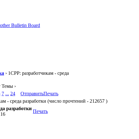
ка
› 1CPP: разработчикам - среда
т Темы ›
6
7
...
24
Отправить
Печать
м - среда разработки (число прочтений - 212657 )
еда разработки
Печать
:16