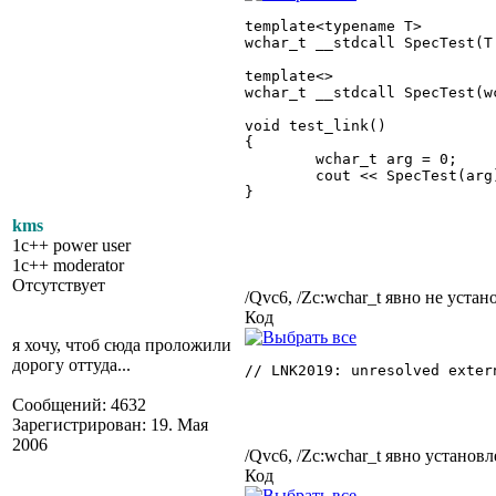
template<typename T>

wchar_t __stdcall SpecTest(T 
template<>

wchar_t __stdcall SpecTest(wc
void test_link()

{

	wchar_t arg = 0;

	cout << SpecTest(arg) << endl;

}

kms
1c++ power user
1c++ moderator
Отсутствует
/Qvc6, /Zc:wchar_t явно не устан
Код
я хочу, чтоб сюда проложили
дорогу оттуда...
// LNK2019: unresolved exter
Сообщений: 4632
Зарегистрирован: 19. Мая
2006
/Qvc6, /Zc:wchar_t явно установл
Код