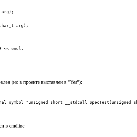
arg);

har_t arg);

овлен (но в проекте выставлен в "Yes"):
nal symbol "unsigned short __stdcall SpecTest(unsigned sh
ен в cmdline