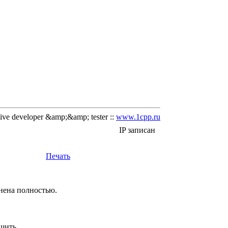
ve developer &amp;&amp; tester ::
www.1cpp.ru
IP записан
Печать
лнена полностью.
чшить