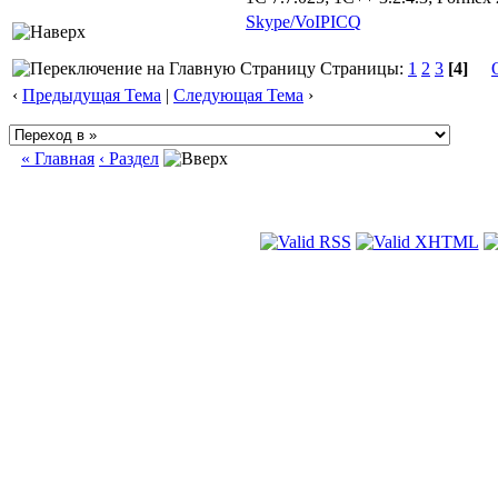
Skype/VoIP
ICQ
Страницы:
1
2
3
[4]
‹
Предыдущая Тема
|
Следующая Тема
›
« Главная
‹ Раздел