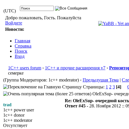
(UTC)
Добро пожаловать, Гость. Пожалуйста
Войдите
Новости:
Главная
Справка
Поиск
Вход
1С++ users forum
›
1С++ и прочие расширения v7
›
Репозито
семерке
(Группа Модераторов: 1c++ moderator)
‹
Предыдущая Тема
|
Сл
Страницы:
1
2
3
[4]
OleExSup- очередн
Re: OleExSup- очередной кост
trad
Ответ #45 -
28. Ноября 2012 :: 0
1c++ power user
1c++ donor
1c++ moderator
Отсутствует