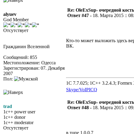
Re: OleExSup- очередной кост
alyuev
Ответ #47 -
18. Марта 2015 :: 08
God Member
Отсутствует
Кто-то может выложить здесь ве
ВК.
Гражданин Вселенной
Сообщений: 855
Местоположение: Одесса
Зарегистрирован: 07. Декабря
2007
Пол:
1C 7.7.025; 1C++ 3.2.4.3; Formex 2
Skype/VoIP
ICQ
Re: OleExSup- очередной кост
trad
Ответ #48 -
18. Марта 2015 :: 09
1c++ power user
1c++ donor
1c++ moderator
Отсутствует
в топе 1.0.0.7