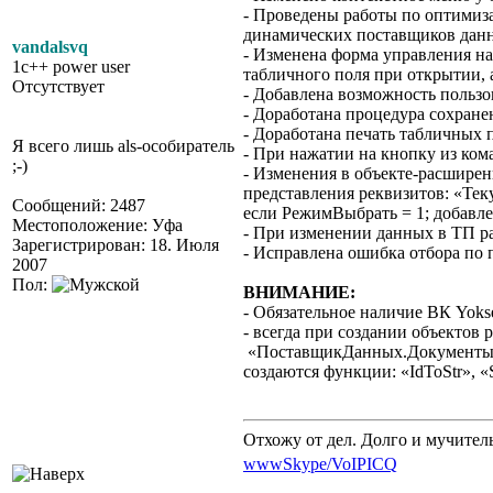
- Проведены работы по оптимиз
динамических поставщиков дан
vandalsvq
- Изменена форма управления н
1c++ power user
табличного поля при открытии, 
Отсутствует
- Добавлена возможность польз
- Доработана процедура сохране
- Доработана печать табличных
Я всего лишь als-особиратель
- При нажатии на кнопку из ком
;-)
- Изменения в объекте-расшире
представления реквизитов: «Тек
Сообщений: 2487
если РежимВыбрать = 1; добавл
Местоположение: Уфа
- При изменении данных в ТП р
Зарегистрирован: 18. Июля
- Исправлена ошибка отбора по
2007
Пол:
ВНИМАНИЕ:
- Обязательное наличие ВК Yokse
- всегда при создании объект
«ПоставщикДанных.Документы»
создаются функции: «IdToStr», «
Отхожу от дел. Долго и мучител
www
Skype/VoIP
ICQ