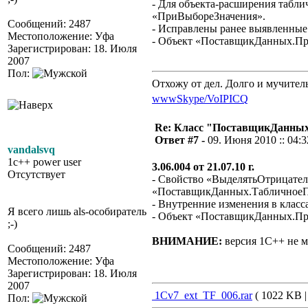
- Для объекта-расширения таб
«ПриВыбореЗначения».
Сообщений: 2487
- Исправлены ранее выявленные
Местоположение: Уфа
- Объект «ПоставщикДанных.Прям
Зарегистрирован: 18. Июля
2007
Пол:
Отхожу от дел. Долго и мучител
www
Skype/VoIP
ICQ
Re: Класс "ПоставщикДанных"
Ответ #7 -
09. Июня 2010 :: 04:3
vandalsvq
1c++ power user
3.06.004 от 21.07.10 г.
Отсутствует
- Свойство «ВыделятьОтрицатель
«ПоставщикДанных.ТабличноеП
- Внутренние изменения в класса
Я всего лишь als-особиратель
- Объект «ПоставщикДанных.Прям
;-)
ВНИМАНИЕ:
версия 1С++ не ме
Сообщений: 2487
Местоположение: Уфа
Зарегистрирован: 18. Июля
2007
1Cv7_ext_TF_006.rar
( 1022 KB |
Пол: