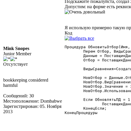
Подскажите пожалуйста, создал ж
Допустим: на форме есть реквиз
Я использую примерно такую пр
Код
Процедура ОбновитьОтбор(Имя,
Mink Snopes
	Перем Отбор, ВидыСравнения;

Junior Member
	Данные = ПоставщикДанных.Данные;

	Отбор = ПоставщикДанных.Данные.Отбор;

Отсутствует
	ВидыСравнения=СоздатьОбъект("ПоставщикДанных.ВидыСравнения");

	НовОтбор = Данные.Отбор.НайтиОтбор(Имя);

bookkeeping considered
	НовОтбор.ВидСравнения = ВидыСравнения.Равно;

harmful
	НовОтбор.Значение = Знч;

	НовОтбор.Использование = 1 - ПустоеЗначение(Знч);

Сообщений: 30
	Если ОбновлятьПД = 1 Тогда

Местоположение: Dombabwe
		ПоставщикДанных.Обновить();

Зарегистрирован: 05. Ноября
	КонецЕсли;

2013
КонецПроцедуры 
