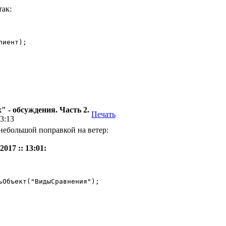
так:
иент); 

 - обсуждения. Часть 2.
Печать
13:13
 небольшой поправкой на ветер:
017 :: 13:01: