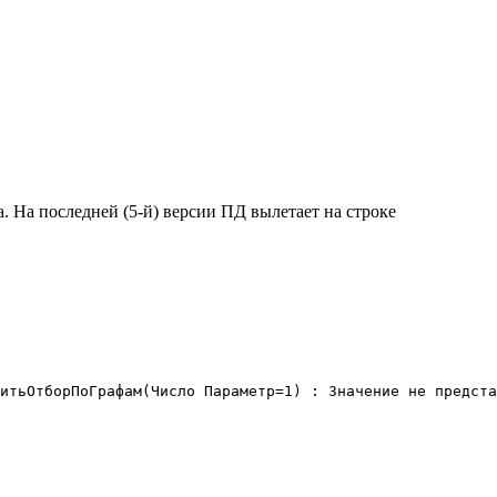
а. На последней (5-й) версии ПД вылетает на строке
итьОтборПоГрафам(Число Параметр=1) : Значение не предста