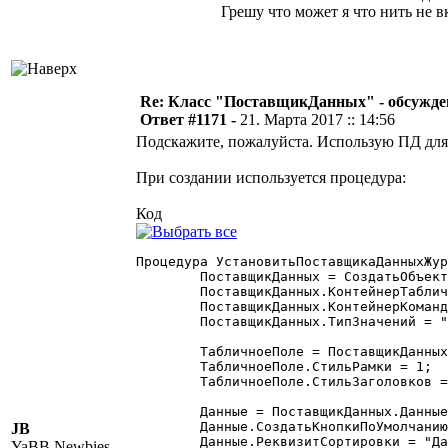
Грешу что может я что нить не 
Re: Класс "ПоставщикДанных" - обсужден
Ответ #1171 -
21. Марта 2017 :: 14:56
Подскажите, пожалуйста. Использую ПД для
При создании используется процедура:
Код
Процедура УстановитьПоставщикаДанныхЖур
	ПоставщикДанных = СоздатьОбъект("ПоставщикДанных");

	ПоставщикДанных.КонтейнерТабличногоПоля = "ЖурналСписокДополнительныйЖурнал";

	ПоставщикДанных.КонтейнерКоманднойПанели = "ИДКоманднаяПанель";

	ПоставщикДанных.ТипЗначений = "Журнал.Наряды";

	ТабличноеПоле = ПоставщикДанных.ТабличноеПоле;

	ТабличноеПоле.СтильРамки = 1;

	ТабличноеПоле.СтильЗаголовков = 1;

	Данные = ПоставщикДанных.Данные;

	Данные.СоздатьКнопкиПоУмолчанию();

JB
	Данные.РеквизитСортировки = "ДатаДокумента";

YaBB Newbies