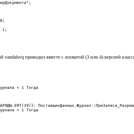
 vandalsvq приводил вместе с лохматой (3 или 4) версией класс
урнала = 1 Тогда

АРЯДЫ.ERT(29)}: ПоставщикДанных.Журнал::ПриЗаписи_Разреш
урнала = 1 Тогда
