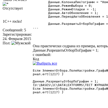
	Данные.КолонкаПиктограмм = "НомерДокумента";

	Данные.РежимВыбора = 0;

Отсутствует
	Данные.РежимОтладки = -1;

	Данные.АвтоОбновление = 1;

	Данные.ПериодАвтоОбновления = 10;

1C++ rocks!
	Данные.РазрешитьОтборПоГрафам = 1;

...

Сообщений: 5
Зарегистрирован:
24. Февраля 2015
Пол:
Она практически содрана из примера, который
Данные.РазрешитьОтборПоГрафам = 1;
с ошибкой:
Код
Если ЭлементОтбора.ПолеНастройки.ГрафаЖ
рнал.ert(1217) }

Данные.РазрешитьОтборПоГрафам = 1;

{U:\BASES\1C\DATA\EXTFORMS\ТЕСТ ЖУРНАЛН
Если ЭлементОтбора.ПолеНастройки.ГрафаЖ
рнал.ert(1217) } 
