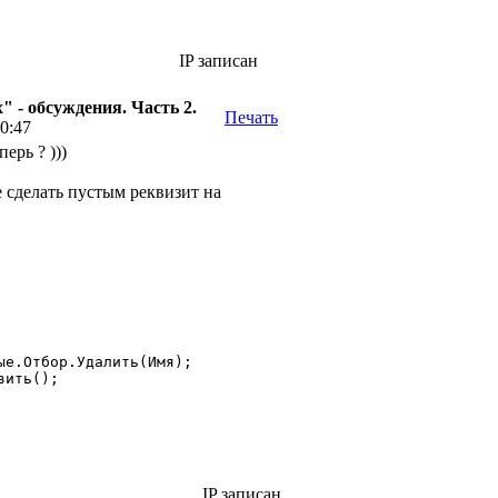
IP записан
 - обсуждения. Часть 2.
Печать
10:47
ерь ? )))
е сделать пустым реквизит на
IP записан