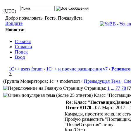
(UTC)
Добро пожаловать, Гость. Пожалуйста
Войдите
Новости:
Главная
Справка
Поиск
Вход
1С++ users forum
›
1С++ и прочие расширения v7
›
Репозито
2.
(Группа Модераторов: 1c++ moderator)
‹
Предыдущая Тема
|
Сл
Страницы:
1
...
77
78
[7
Класс "ПоставщикД
Re: Класс "ПоставщикДанных"
Ответ #1170 -
07. Марта 2017 :: 
Камрады, простите меня, но ест
Пробую разместить "ПоставщикД
"ПослеОткрытия" пишу:
Код (C++)