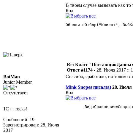
В твоем случае вызывать как-то 
Код
ОбновитьОтбор("Клиент", ВыбКл
Re: Класс "ПоставщикДанных"
Ответ #1174 -
28. Июля 2017 :: 
Спасибо, сработало, но только с
BotMan
Junior Member
Mink Snopes писал(а)
28. Июля 2
Код
Отсутствует
	ВидыСравнения=СоздатьОбъект("ВидыСравнения");

1C++ rocks!
Сообщений: 19
Зарегистрирован: 28. Июля
2017