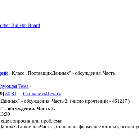
рий
› Класс "ПоставщикДанных" - обсуждения. Часть
едующая Тема
›
9]
80
81
Отправить
Печать
анных" - обсуждения. Часть 2. (число прочтений - 461217 )
 - обсуждения. Часть 2.
13:30
ь еще вопросик или проблема:
анных.ТабличнаяЧасть", ставлю на форму две кнопки, основную