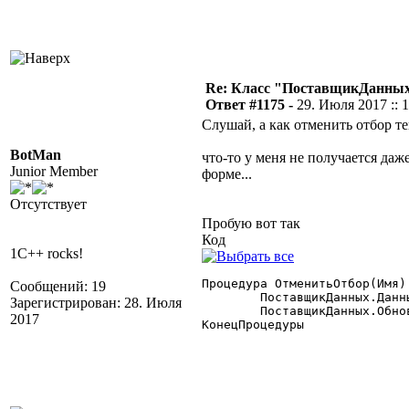
Re: Класс "ПоставщикДанных"
Ответ #1175 -
29. Июля 2017 :: 
Слушай, а как отменить отбор теп
BotMan
что-то у меня не получается даж
Junior Member
форме...
Отсутствует
Пробую вот так
Код
1C++ rocks!
Процедура ОтменитьОтбор(Имя)

Сообщений: 19
	ПоставщикДанных.Данные.Отбор.Удалить(Имя);

Зарегистрирован: 28. Июля
	ПоставщикДанных.Обновить();

2017
КонецПроцедуры
