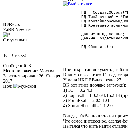
	ПД = СоздатьОбъект("ПоставщикДанных");

	ПД.ТипЗначений = "ТабличнаяЧасть.тестСводнаяЗаявкаПрих";

	ПД.КонтейнерКоманднойПанели = "ПанельТЧ";

DJRelax
	ПД.КонтейнерТабличногоПоля = "ТЧДокумента";

YaBB Newbies
	Данные = ПД.Данные;

	Данные.СоздатьКнопкиПоУмолчанию();

Отсутствует
	ПД.Обновить(); 

1C++ rocks!
Сообщений: 3
При открытии документа, таблица 
Местоположение: Москва
Видимо из-за этого 1С падает, д
Зарегистрирован: 26. Января
У меня ИБ DBF-ная, релиз 27
2017
ВК вот эти(в порядке загрузки):
Пол:
1) 1С++ 3.2.4.3
2) 1sqlite.dll - 1.0.2.6/3.16.2.14 
3) FormEx.dll - 2.0.5.121
4) SpreadSheet.dll - 1.1.2.0
Винда, 10х64, но и это ни приче
Что самое интересное, сделал ф
Пытался что нить найти отладчи