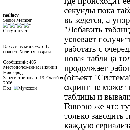
где происходит ее
секунды пока таб
maljaev
выведется, а упо
Senior Member
"Добавить таблицу
Отсутствует
успевает получит
Классический секс с 1С
работать с очере
надоел. Хочется изврата...
новая таблица то
Сообщений: 405
продолжает рабо
Местоположение: Нижний
Новгород
(объект "Система"
Зарегистрирован: 19. Октября
2006
скрипт не может 
Пол:
таблицы и вывали
Говорю же что ту
только заводить 
каждую сериализа