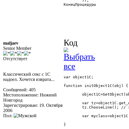
	));

КонецПроцедуры

Код
maljaev
Senior Member
Отсутствует
Классический секс с 1С
var object1C;

надоел. Хочется изврата...
function initObject1C(obj) {

Сообщений: 405
	object1C=GetObject(obj);

Местоположение: Нижний
Новгород
	var tz=object1C.get_object("ТаблицаЗначений");

Зарегистрирован: 19. Октября
	tz.ChooseLine(); // это работает !!!

2006
Пол:
	var myclass=object1C.get_object("МойКласс"); // это тоже работает !!!

}
