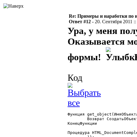
Re: Примеры и наработки по 
Ответ #12 -
20. Сентября 2011 ::
Ура, у меня по
Оказывается мо
формы!
В
Код
Функция get_object(ИмяОбъекта
	Возврат СоздатьОбъект(ИмяОбъекта);

КонецФункции

Процедура HTML_DocumentComple