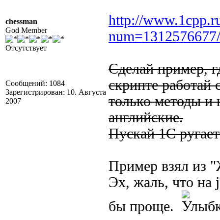
http://www.1cpp.r
chessman
God Member
num=1312576677
Отсутствует
Сделай пример, г
скрипте работай 
Сообщений: 1084
Зарегистрирован: 10. Августа
только методы и
2007
английские.
Пускай 1С ругаетс
Пример взял из "
Эх, жаль, что на 
бы проще.