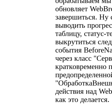
обрабатываем мы 
обновляет WebBro
завершиться. Ну 
выводить прогрес
таблицу, статус-т
выкрутиться сле
события BeforeNa
через класс "Сер
кратковременно п
предопределенно
"ОбработкаВнеш
действия над Web
как это делается.