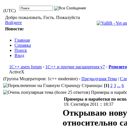
(UTC)
Добро пожаловать, Гость. Пожалуйста
Войдите
Новости:
Главная
Справка
Поиск
Вход
1С++ users forum
›
1С++ и прочие расширения v7
›
Репозит
ActiveX
(Группа Модераторов: 1c++ moderator)
‹
Предыдущая Тема
|
Сл
Страницы:
[1]
2
3
...
6
Примеры и наработ
Примеры и наработки по испо
19. Сентября 2011 :: 18:37
Открываю новую
относительно с