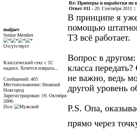
Re: Примеры и наработки по 
Ответ #11 -
20. Сентября 2011 ::
В принципе я уже
помощью штатного
maljaev
Senior Member
ТЗ всё работает.
Отсутствует
Вопрос в другом:
Классический секс с 1С
класса передать?
надоел. Хочется изврата...
не важно, ведь м
Сообщений: 405
Местоположение: Нижний
другой уровень о
Новгород
Зарегистрирован: 19. Октября
2006
P.S. Опа, оказыв
Пол:
прямо через точку