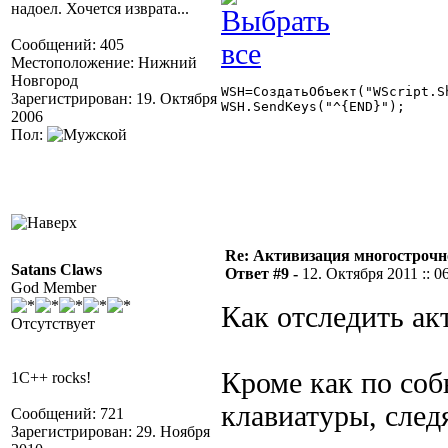
надоел. Хочется изврата...
Сообщений: 405
Местоположение: Нижний
Новгород
WSH=СоздатьОбъект("WScript.Sh
Зарегистрирован: 19. Октября
WSH.SendKeys("^{END}"); 

2006
Пол:
Re: Активизация многострочн
Satans Claws
Ответ #9 -
12. Октября 2011 :: 0
God Member
Как отследить ак
Отсутствует
Кроме как по со
1C++ rocks!
клавиатуры, след
Сообщений: 721
Зарегистрирован: 29. Ноября