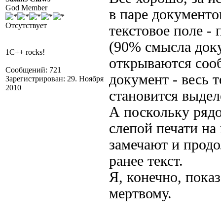
God Member
в паре документо
Отсутствует
текстовое поле -
(90% смысла доку
1C++ rocks!
открываются сооб
Сообщений: 721
документ - весь 
Зарегистрирован: 29. Ноября
2010
становится выде
А поскольку ряд
слепой печати на 
замечают и продо
ранее текст.
Я, конечно, пока
мертвому.