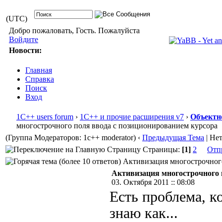
(UTC)
Добро пожаловать, Гость. Пожалуйста
Войдите
Новости:
Главная
Справка
Поиск
Вход
1С++ users forum
›
1С++ и прочие расширения v7
›
Объектн
многострочного поля ввода с позиционированием курсора
(Группа Модераторов: 1c++ moderator)
‹
Предыдущая Тема
| Не
Страницы:
[1]
2
Отп
Активизация многострочного 
Активизация многострочного 
03. Октября 2011 :: 08:08
Есть проблема, к
знаю как...