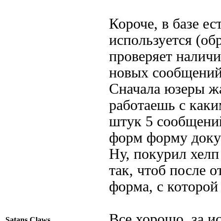
Короче, в базе е
используется (об
проверяет налич
новых сообщений
Сначала юзеры жа
работаешь с каки
штук 5 сообщений
форм форму доку
Ну, покурил хелп
так, чтоб после 
форма, с которой
Все хорошо, за и
Satans Claws