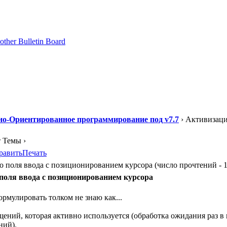
но-Ориентированное программирование под v7.7
› Активизаци
т Темы ›
равить
Печать
поля ввода с позиционированием курсора (число прочтений - 1
поля ввода с позиционированием курсора
рмулировать толком не знаю как...
общений, которая активно используется (обработка ожидания раз
ний).