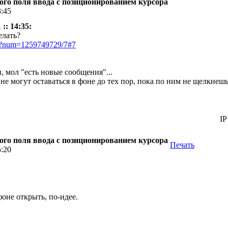
ого поля ввода с позиционированием курсора
3:45
:: 14:35:
елать?
pl?num=1259749729/7#7
п, мол "есть новые сообщения"...
 не могут оставаться в фоне до тех пор, пока по ним не щелкнеш
IP
ого поля ввода с позиционированием курсора
Печать
5:20
оне открыть, по-идее.