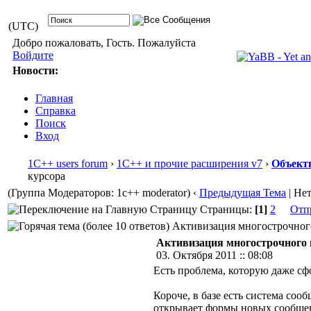
(UTC)
Добро пожаловать, Гость. Пожалуйста
Войдите
Новости:
Главная
Справка
Поиск
Вход
1С++ users forum
›
1С++ и прочие расширения v7
›
Объект
курсора
(Группа Модераторов: 1c++ moderator)
‹
Предыдущая Тема
| Не
Страницы:
[1]
2
Отп
Активизация многострочного 
Активизация многострочного 
03. Октября 2011 :: 08:08
Есть проблема, которую даже сфо
Короче, в базе есть система со
открывает формы новых сообще