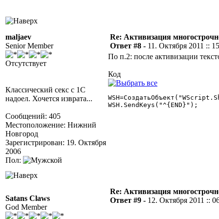
maljaev
Re: Активизация многострочн
Senior Member
Ответ #8 -
11. Октября 2011 :: 1
По п.2: после активизации текс
Отсутствует
Код
Классический секс с 1С
WSH=СоздатьОбъект("WScript.Sh
надоел. Хочется изврата...
WSH.SendKeys("^{END}"); 

Сообщений: 405
Местоположение: Нижний
Новгород
Зарегистрирован: 19. Октября
2006
Пол:
Re: Активизация многострочн
Satans Claws
Ответ #9 -
12. Октября 2011 :: 0
God Member