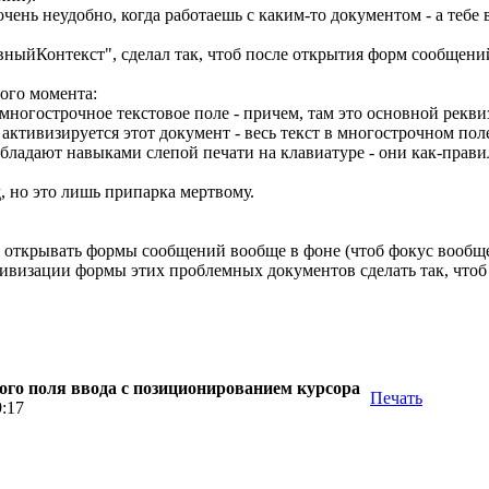
очень неудобно, когда работаешь с каким-то документом - а теб
вныйКонтекст", сделал так, чтоб после открытия форм сообщений
ого момента:
многострочное текстовое поле - причем, там это основной реквиз
 активизируется этот документ - весь текст в многострочном по
бладают навыками слепой печати на клавиатуре - они как-прави
, но это лишь припарка мертвому.
я открывать формы сообщений вообще в фоне (чтоб фокус вообще
ивизации формы этих проблемных документов сделать так, чтоб 
ого поля ввода с позиционированием курсора
Печать
9:17