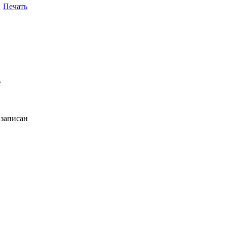
Печать
ь
 записан