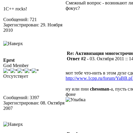
Смежный вопрос - возникают ли 
фокус?
1C++ rocks!
Сообщений: 721
Зарегистрирован: 29. Ноября
2010
Re: Активизация многострочн
Ответ #2 -
03. Октября 2011 :: 1
Eprst
God Member
мот тебе что-нить в этом духе сд
Отсутствует
http://www.1cpp.ru/forum/YaBB.
ну или пни
chessman
-а, пусть с
фоне
Сообщений: 3397
Зарегистрирован: 08. Октября
2007