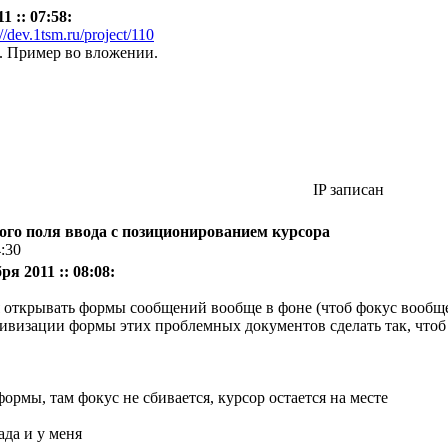
1 :: 07:58:
://dev.1tsm.ru/project/110
. Пример во вложении.
IP записан
ого поля ввода с позиционированием курсора
4:30
я 2011 :: 08:08:
я открывать формы сообщений вообще в фоне (чтоб фокус вообще
ивизации формы этих проблемных документов сделать так, чтоб 
формы, там фокус не сбивается, курсор остается на месте
сада и у меня