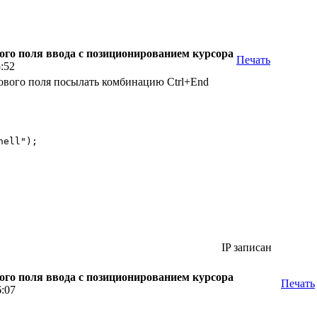
ого поля ввода с позиционированием курсора
Печать
5:52
тового поля посылать комбинацию Ctrl+End
ell");

IP записан
ого поля ввода с позиционированием курсора
Печать
6:07