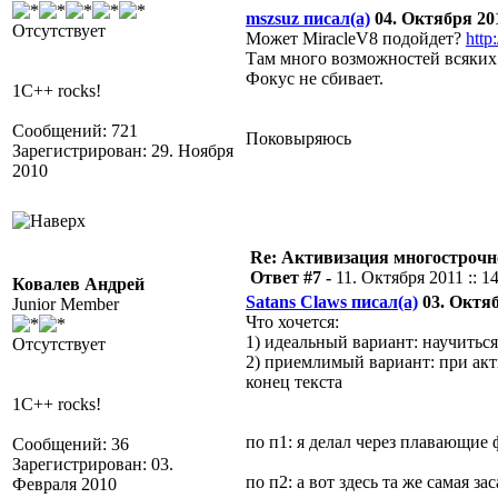
mszsuz писал(а)
04. Октября 201
Отсутствует
Может MiracleV8 подойдет?
http
Там много возможностей всяких
Фокус не сбивает.
1C++ rocks!
Сообщений: 721
Поковыряюсь
Зарегистрирован: 29. Ноября
2010
Re: Активизация многострочн
Ответ #7 -
11. Октября 2011 :: 1
Ковалев Андрей
Satans Claws писал(а)
03. Октябр
Junior Member
Что хочется:
1) идеальный вариант: научитьс
Отсутствует
2) приемлимый вариант: при акт
конец текста
1C++ rocks!
по п1: я делал через плавающие 
Сообщений: 36
Зарегистрирован: 03.
по п2: а вот здесь та же самая за
Февраля 2010