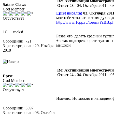
Re: Активизация многострочн
Satans Claws
Ответ #3 -
04. Октября 2011 :: 0
God Member
Eprst писал(а)
03. Октября 2011 
мот тебе что-нить в этом духе сд
Отсутствует
http://www.1cpp.ru/forum/YaBB.
1C++ rocks!
Разве что, делать красный тулти
+ я так подозреваю, эти тултипы
Сообщений: 721
мышкой
Зарегистрирован: 29. Ноября
2010
Re: Активизация многострочн
Ответ #4 -
04. Октября 2011 :: 0
Eprst
God Member
Отсутствует
Именно. Но можно и на заднем ф
Сообщений: 3397
Зарегистрирован: 08. Октября