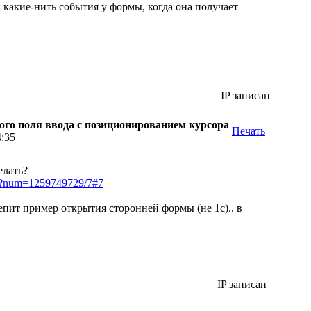
какие-нить события у формы, когда она получает
IP записан
ого поля ввода с позиционированием курсора
Печать
4:35
елать?
pl?num=1259749729/7#7
лепит пример открытия сторонней формы (не 1с).. в
IP записан