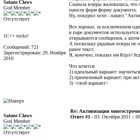
Satans Claws
Сначала юзеры жаловались, что 
God Member
панели форм форму документа.
Ну, покурил хелп - нашел "Акти
Отсутствует
Все хорошо, за исключением одн
в паре документов используется 
1C++ rocks!
открываются сообщения, а затем
А поскольку рядовые юзеры не о
Сообщений: 721
ранее текст.
Зарегистрирован: 29. Ноября
Я, конечно, показал им Ктрл+Зед
2010
Что хочется:
1) идеальный вариант: научитьс
2) приемлимый вариант: при акт
3) <свой вариант>
Re: Активизация многострочн
Satans Claws
Ответ #1 -
03. Октября 2011 :: 0
God Member
Отсутствует