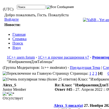
(UTC)
Добро пожаловать, Гость. Пожалуйста
Войдите
Новости:
Главная
Справка
Поиск
Вход
1С++ users forum
›
1С++ и прочие расширения v7
›
Репозито
"ИзображенияДляТаблицы"
(Группа Модераторов: 1c++ moderator)
‹
Предыдущая Тема
|
Сл
Страницы:
1
2
3
[4]
Класс "Изображени
Alexx_S
Re: Класс "ИзображенияДля
Junior Member
Ответ #45 -
27. Апреля 2022 :: 0
Отсутствует
Alexx_S писал(а)
27. Ноября 202