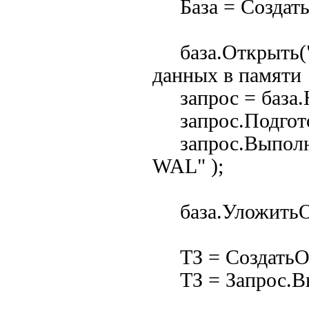
База = СоздатьО
база.Открыть(":
данных в памяти
запрос = база.Н
запрос.Подготов
запрос.Выполни
WAL" );
база.УложитьО
ТЗ = СоздатьОбъ
ТЗ = Запрос.Вып