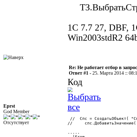
ТЗ.ВыбратьСтр
1С 7.7 27, DBF, 1С
Win2003stdR2 64b
Re: Не работает отбор в запросе
Ответ #1 -
25. Марта 2014 :: 08:
Код
Eprst
God Member
 //  Спс = СоздатьОбъект( "Сп
Отсутствует
//     спс.ДобавитьЗначение(
.....

  |From
