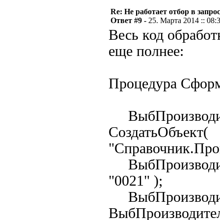
Re: Не работает отбор в запросе
Ответ #9 -
25. Марта 2014 :: 08:
Весь код обработк
еще полнее:
Процедура Сформ
ВыбПроизводит
СоздатьОбъект(
"Справочник.Прои
ВыбПроизводит
"0021" );
ВыбПроизводит
ВыбПроизводител