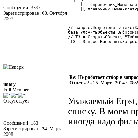
     |-- Справочник_Номенклат
Сообщений: 3397
     |[Справочник.Номенклатур
Зарегистрирован: 08. Октября
2007
....

// запрос.Подготовить(текстЗа
база.УложитьОбъекты(ВыбПроиз
// ТЗ = СоздатьОбъект( "Табли
 ТЗ = Запрос.ВыполнитьЗапрос
Re: Не работает отбор в запросе
Ответ #2 -
25. Марта 2014 :: 08:
ildary
Full Member
Уважаемый Erpst,
Отсутствует
списку. В моем п
иногда надо филь
Сообщений: 163
Зарегистрирован: 24. Марта
2008