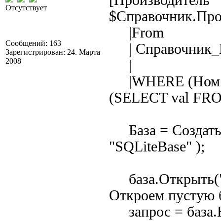
[Производитель
Отсутствует
$Справочник.Про
|From
Сообщений: 163
| Справочник_Н
Зарегистрирован: 24. Марта
2008
|
|WHERE (Ном.П
(SELECT val FRO
База = Создать
"SQLiteBase" );
база.Открыть(":
Откроем пустую 
запрос = база.Н