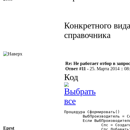
Конкретного вид
справочника
Re: Не работает отбор в запросе
Ответ #11 -
25. Марта 2014 :: 08
Код
Процедура Сформировать()

	ВыбПроизводитель = СоздатьОбъект("Справочник.Производители");

	Если ВыбПроизводитель.НайтиПоКоду("0021") =1 Тогда

		Спс = СоздатьОбъект("СписокЗначений");

Eprst
		Спс.ДобавитьЗначение(ВыбПроизводитель.ТекущийЭлемент());
