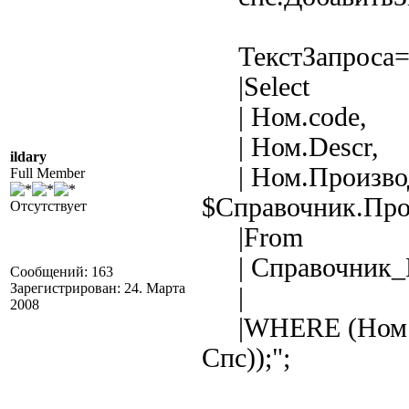
ТекстЗапроса=
|Select
| Ном.code,
| Ном.Descr,
ildary
| Ном.Производ
Full Member
$Справочник.Про
Отсутствует
|From
| Справочник_Н
Сообщений: 163
Зарегистрирован: 24. Марта
|
2008
|WHERE (Ном.П
Спс));";