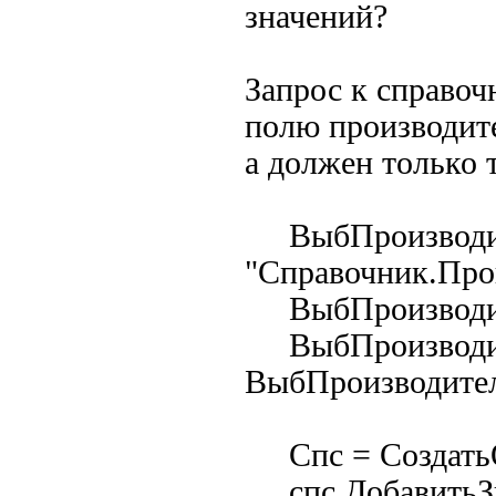
значений?
Запрос к справоч
полю производите
а должен только т
ВыбПроизводите
"Справочник.Прои
ВыбПроизводите
ВыбПроизводит
ВыбПроизводител
Спс = СоздатьОб
спс.ДобавитьЗна