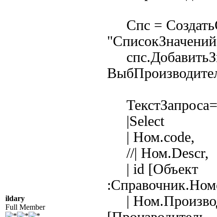
Спс = Создать
"СписокЗначений"
спс.ДобавитьЗн
ВыбПроизводител
ТекстЗапроса=
|Select
| Ном.code,
//| Ном.Descr,
| id [Объект
:Справочник.Ном
| Ном.Произво
ildary
Full Member