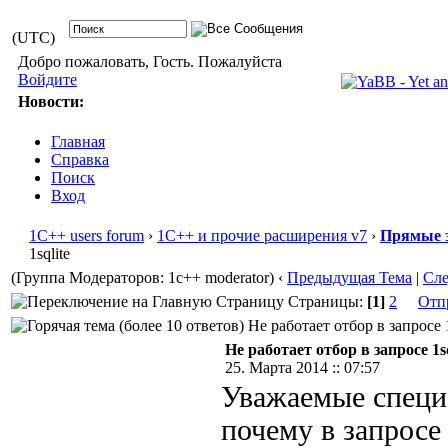
(UTC)
Добро пожаловать, Гость. Пожалуйста
Войдите
Новости:
Главная
Справка
Поиск
Вход
1С++ users forum
›
1С++ и прочие расширения v7
›
Прямые 
1sqlite
(Группа Модераторов: 1c++ moderator)
‹
Предыдущая Тема
|
Сл
Страницы:
[1]
2
Отп
Не работает отбор в запросе 1
Не работает отбор в запросе 1sq
25. Марта 2014 :: 07:57
Уважаемые специ
почему в запросе 