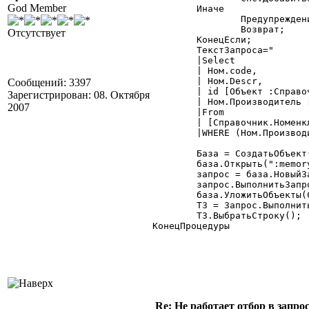
God Member
	Иначе

		Предупреждение("Пнх, Альфредо!");

		Возврат;

Отсутствует
	КонецЕсли;

	ТекстЗапроса="

	|Select

	| Ном.code,

	| Ном.Descr,

Сообщений: 3397
	| id [Объект :Справочник.Номенклатура],

Зарегистрирован: 08. Октября
	| Ном.Производитель [Производитель :Справочник.Производители]

2007
	|From

	| [Справочник.Номенклатура] Ном

	|WHERE (Ном.Производитель IN (SELECT val FROM Спс))";

	База = СоздатьОбъект( "SQLiteBase" );

	база.Открыть(":memory:"); // Откроем пустую базу данных в памяти

	запрос = база.НовыйЗапрос();

	запрос.ВыполнитьЗапрос("PRAGMA journal_mode = WAL");

	база.УложитьОбъекты(Спс,"Спс",0,"Производители");

	ТЗ = Запрос.ВыполнитьЗапрос(ТекстЗапроса);

	ТЗ.ВыбратьСтроку();

КонецПроцедуры 

Re: Не работает отбор в запросе