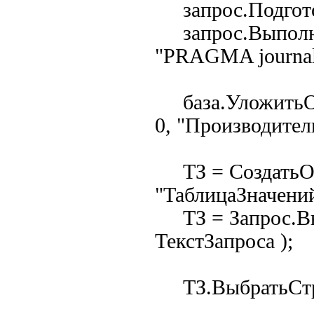
запрос.Подготов
запрос.Выполн
"PRAGMA journal
база.УложитьОб
0, "Производители
ТЗ = СоздатьО
"ТаблицаЗначений
ТЗ = Запрос.Вы
ТекстЗапроса );
ТЗ.ВыбратьСтр