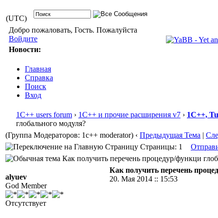
(UTC)
Добро пожаловать, Гость. Пожалуйста
Войдите
Новости:
Главная
Справка
Поиск
Вход
1С++ users forum
›
1С++ и прочие расширения v7
›
1С++, T
глобального модуля?
(Группа Модераторов: 1c++ moderator)
‹
Предыдущая Тема
|
Сл
Страницы: 1
Отправ
Как получить перечень процедур/функци глоба
Как получить перечень проце
alyuev
20. Мая 2014 :: 15:53
God Member
Отсутствует