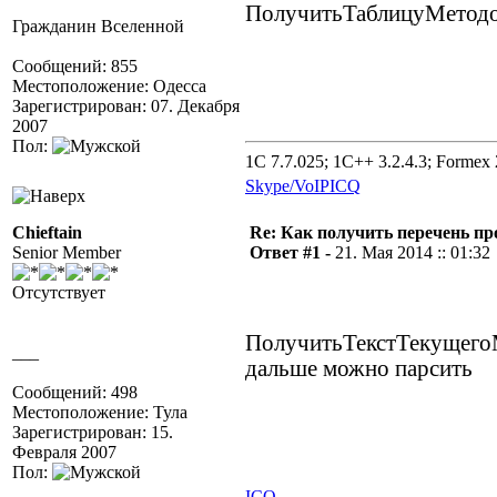
ПолучитьТаблицуМетодов(
Гражданин Вселенной
Сообщений: 855
Местоположение: Одесса
Зарегистрирован: 07. Декабря
2007
Пол:
1C 7.7.025; 1C++ 3.2.4.3; Formex 2
Skype/VoIP
ICQ
Chieftain
Re: Как получить перечень пр
Senior Member
Ответ #1 -
21. Мая 2014 :: 01:32
Отсутствует
ПолучитьТекстТекущегоМ
___
дальше можно парсить
Сообщений: 498
Местоположение: Тула
Зарегистрирован: 15.
Февраля 2007
Пол:
ICQ