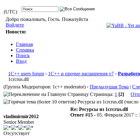
(UTC)
Добро пожаловать, Гость. Пожалуйста
Войдите
Новости:
Главная
Справка
Поиск
Вход
1С++ users forum
›
1С++ и прочие расширения v7
›
Разработ
1crcrus.dll
(Группа Модераторов: 1c++ moderator)
‹
Предыдущая Тема
|
Сл
Страницы:
1
[2]
Отп
Ресурсы из 1crcrus.dll (число
Re: Ресурсы из 1crcrus.dll
Ответ #15 -
05. Февраля 2017 :: 
vladimirmir2012
Senior Member
Отсутствует