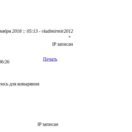
ября 2018 :: 05:13 - vladimirmir2012
»
IP записан
Печать
06:26
зуюсь для ковыряния
IP записан