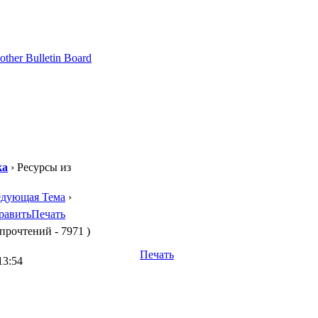
ка
› Ресурсы из
едующая Тема
›
равить
Печать
 прочтений - 7971 )
Печать
13:54