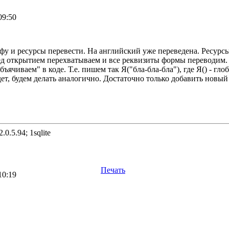
09:50
фу и ресурсы перевести. На английский уже переведена. Ресурсы
д открытием перехватываем и все реквизиты формы переводим. В
ъячиваем" в коде. Т.е. пишем так Я("бла-бла-бла"), где Я() - г
ет, будем делать аналогично. Достаточно только добавить новый
.0.5.94; 1sqlite
Печать
10:19