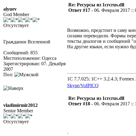
Re: Ресурсы из 1crcrus.dll
alyuev
Ответ #17 -
06. Февраля 2017 :: 
God Member
Отсутствует
Возможно, предстоит и саму кон
силами переводили. Формы пере
тексты диалогов и сообщений "об
Гражданин Вселенной
На другие языки, если нужно буд
Сообщений: 855
Местоположение: Одесса
Зарегистрирован: 07. Декабря
2007
Пол:
1C 7.7.025; 1C++ 3.2.4.3; Formex 2
Skype/VoIP
ICQ
Re: Ресурсы из 1crcrus.dll
Ответ #18 -
06. Февраля 2017 :: 
vladimirmir2012
Senior Member
Отсутствует
.