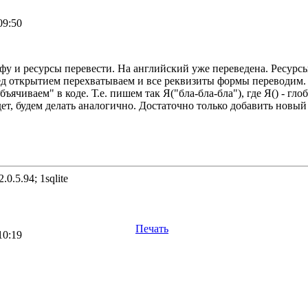
09:50
фу и ресурсы перевести. На английский уже переведена. Ресурсы
д открытием перехватываем и все реквизиты формы переводим. В
ъячиваем" в коде. Т.е. пишем так Я("бла-бла-бла"), где Я() - г
ет, будем делать аналогично. Достаточно только добавить новый
.0.5.94; 1sqlite
Печать
10:19