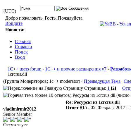
(UTC)
Добро пожаловать, Гость. Пожалуйста
Войдите
Новости:
Главная
Справка
Поиск
Вход
1С++ users forum
›
1С++ и прочие расширения v7
›
Разработ
1crcrus.dll
(Группа Модераторов: 1c++ moderator)
‹
Предыдущая Тема
|
Сл
Страницы:
1
[2]
Отп
Ресурсы из 1crcrus.dll (число
Re: Ресурсы из 1crcrus.dll
Ответ #15 -
05. Февраля 2017 :: 
vladimirmir2012
Senior Member
Отсутствует