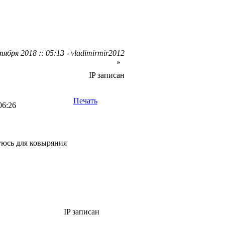
ября 2018 :: 05:13 - vladimirmir2012
»
IP записан
Печать
06:26
зуюсь для ковыряния
IP записан