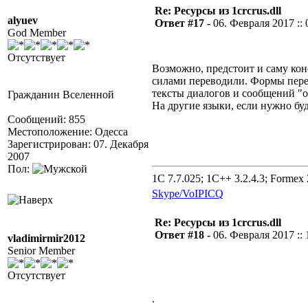
Re: Ресурсы из 1crcrus.dll
alyuev
Ответ #17 -
06. Февраля 2017 :: 
God Member
Отсутствует
Возможно, предстоит и саму кон
силами переводили. Формы пере
тексты диалогов и сообщений "об
Гражданин Вселенной
На другие языки, если нужно буд
Сообщений: 855
Местоположение: Одесса
Зарегистрирован: 07. Декабря
2007
Пол:
1C 7.7.025; 1C++ 3.2.4.3; Formex 2
Skype/VoIP
ICQ
Re: Ресурсы из 1crcrus.dll
Ответ #18 -
06. Февраля 2017 :: 
vladimirmir2012
Senior Member
Отсутствует
.