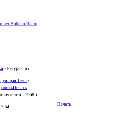
ка
› Ресурсы из
едующая Тема
›
равить
Печать
 прочтений - 7968 )
Печать
13:54