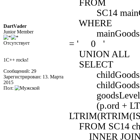
FROM
SC14 mainG
WHERE
DartVader
mainGoods.ISFo
Junior Member
= ' 0 '
Отсутствует
UNION ALL
1C++ rocks!
SELECT
Сообщений: 29
childGoods.P
Зарегистрирован: 13. Марта
2015
childGoods.
Пол:
goodsLevel +
(p.ord + LTRI
LTRIM(RTRIM(ISN
FROM SC14 chi
INNER JOIN P