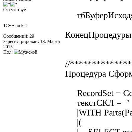
Отсутствует
тбБуферИсходя
1C++ rocks!
КонецПроцедуры
Сообщений: 29
Зарегистрирован: 13. Марта
2015
Пол:
//*************
Процедура
RecordSet = Со
текстСКЛ = "
|WITH Parts(Pare
|(