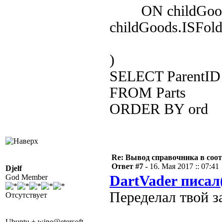
ON childGoods.
childGoods.ISFold
)
SELECT ParentID ,
FROM Parts
ORDER BY ord
Re: Вывод справочника в соот
Ответ #7 -
16. Мая 2017 :: 07:41
Djelf
God Member
DartVader писал
Переделал твой за
Отсутствует
Ubuntu + wine@etersoft