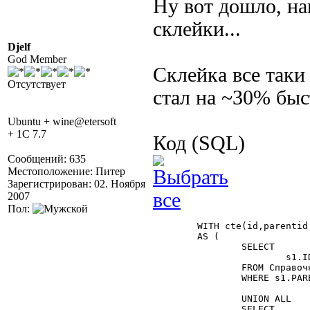
Ну вот дошло, на
склейки...
Djelf
God Member
Склейка все таки
Отсутствует
стал на ~30% быс
Ubuntu + wine@etersoft
+ 1C 7.7
Код (SQL)
Сообщений: 635
Местоположение: Питер
Зарегистрирован: 02. Ноября
2007
Пол:
	WITH cte(id,parentid,level,isfolder,isviewed,descr)

	AS (

		SELECT

			s1.ID, s1.PARENTID, 1, s1.ISFOLDER,1, s1.DESCR

		FROM Справочник_Номенклатура AS s1

		WHERE s1.PARENTID =  '     0   '

		UNION ALL

		SELECT
