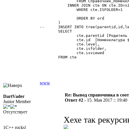
		FROM Справочник_Номенклатура AS s2

	    INNER JOIN cte ON cte.ID=s2.PARENTID

		WHERE cte.ISFOLDER=1

		ORDER BY ord

	)

--	INSERT INTO tree(parentid,id,level,isfolder,isviewed)

	SELECT

		cte.parentid [Родитель $Справочник.Номенклатура],

		cte.id  [Номенклатура $Справочник.Номенклатура],

		cte.level,

		cte.isfolder,

		cte.isviewed

	FROM cte

www
Re: Вывод справочника в соот
DartVader
Ответ #2 -
15. Мая 2017 :: 19:40
Junior Member
Отсутствует
Хехе так рекурси
1C++ rocks!