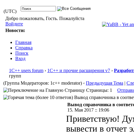
(UTC)
Добро пожаловать, Гость. Пожалуйста
Войдите
Новости:
Главная
Справка
Поиск
Вход
1С++ users forum
›
1С++ и прочие расширения v7
›
Разработ
групп
(Группа Модераторов: 1c++ moderator)
‹
Предыдущая Тема
|
Сл
Страницы: 1
Отправ
Вывод справочника в соответ
Вывод справочника в соответс
15. Мая 2017 :: 19:06
Приветствую! Дум
вывести в отчет 