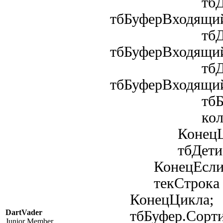
тбДетиБуф
тбБуферВходящий
тбДетиБуф
тбБуферВходящий
тбДетиБуф
тбБуферВходящ
тбБуферВход
колСтрокБуф
КонецЦик
тбДетиБуфера
КонецЕс
текСтрока = т
КонецЦикла;
DartVader
тбБуфер.Сортиро
Junior Member