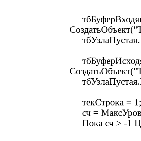
тбБуферВходя
СоздатьОбъект("Т
тбУзлаПустая.В
тбБуферИсход
СоздатьОбъект("
тбУзлаПустая.В
текСтрока = 1
сч = МаксУров
Пока 