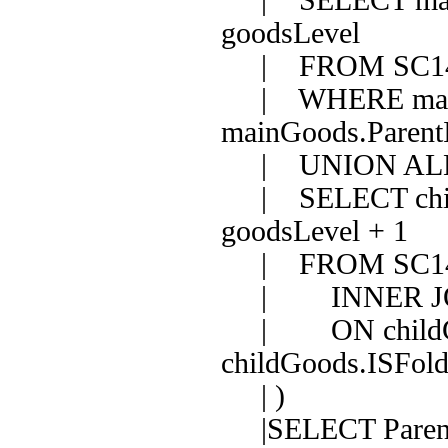
| SELECT mainG
goodsLevel
| FROM SC14 
| WHERE mainG
mainGoods.Paren
| UNION AL
| SELECT childG
goodsLevel + 1
| FROM SC14 
| INNER JOIN
| ON childGoo
childGoods.ISFold
| )
|SELECT ParentI