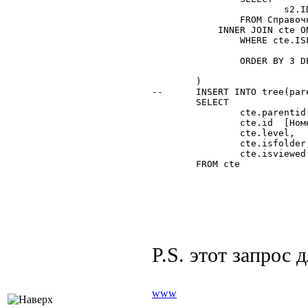
			s2.ID, s2.PARENTID, cte.LEVEL+1, s2.ISFOLDER, 0,s2.DESCR

		FROM Справочник_Номенклатура AS s2

	    INNER JOIN cte ON cte.ID=s2.PARENTID

		WHERE cte.ISFOLDER=1

		ORDER BY 3 DESC,4 ASC,6 ASC -- level,isfolder,descr

	)

--	INSERT INTO tree(parentid,id,level,isfolder,isviewed)

	SELECT

		cte.parentid [Родитель $Справочник.Номенклатура],

		cte.id  [Номенклатура $Справочник.Номенклатура],

		cte.level,

		cte.isfolder,

		cte.isviewed

	FROM cte

P.S. этот запрос дл
www