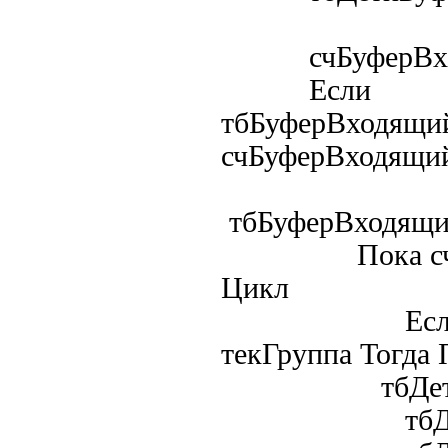
счБуферВход
Если
тбБуферВходящий
счБуферВходящий,
тбБуферВходящи
Пока счБуфер
Цикл
Если тбБуфе
текГруппа Тогда 
тбДетиБуфер
тбДетиБуфер