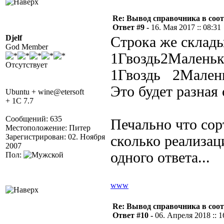
Re: Вывод справочника в соот
Ответ #9 -
16. Мая 2017 :: 08:31
Djelf
Строка же склады
God Member
1Гвоздь2Малень
Отсутствует
1Гвоздь 2Мален
Это будет разная
Ubuntu + wine@etersoft
+ 1C 7.7
Сообщений: 635
Печально что сорт
Местоположение: Питер
Зарегистрирован: 02. Ноября
сколько реализац
2007
одного ответа...
Пол:
www
Re: Вывод справочника в соот
Ответ #10 -
06. Апреля 2018 :: 1