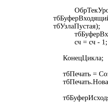
ОбрТекУровень
тбБуферВходящий
тбУзлаПустая);
тбБуферВходя
сч = сч - 1;
КонецЦикла;
тбПечать = Созд
тбПечать.Новая
тбБуферИсходящ