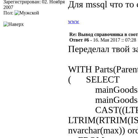
Зарегистрирован: 02. Ноября
Для mssql что то
2007
Пол:
www
Re: Вывод справочника в соот
Ответ #6 -
16. Мая 2017 :: 07:28
Переделал твой за
WITH Parts(Parent
( SELECT
mainGoods.Pa
mainGoods.ID,
CAST((LTRIM(
LTRIM(RTRIM(ISN
nvarchar(max)) or