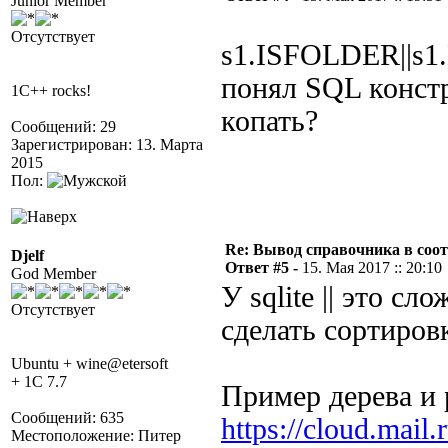
Junior Member
Отсутствует
s1.ISFOLDER||s1
понял SQL конст
1C++ rocks!
копать?
Сообщений: 29
Зарегистрирован: 13. Марта
2015
Пол:
Re: Вывод справочника в соот
Djelf
Ответ #5 -
15. Мая 2017 :: 20:10
God Member
У sqlite || это с
Отсутствует
сделать сортировк
Ubuntu + wine@etersoft
+ 1C 7.7
Пример дерева и 
Сообщений: 635
https://cloud.ma
Местоположение: Питер