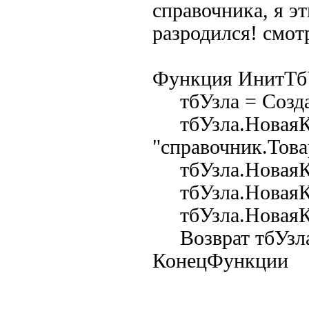
справочника, я э
разродился! смот
Функция ИнитТ
тбУзла = Созда
тбУзла.НоваяКо
"справочник.Това
тбУзла.НоваяКол
тбУзла.НоваяКол
тбУзла.НоваяКо
Возврат тбУзла
КонецФункци