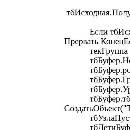
тбИсходная.Пол
Если тбИсходна
Прервать КонецЕ
текГруппа = т
тбБуфер.Нова
тбБуфер.родите
тбБуфер.Гру
тбБуфер.Урове
тбБуфер.тбД
СоздатьОбъект("Т
тбУзлаПустая.
тбДетиБуфера