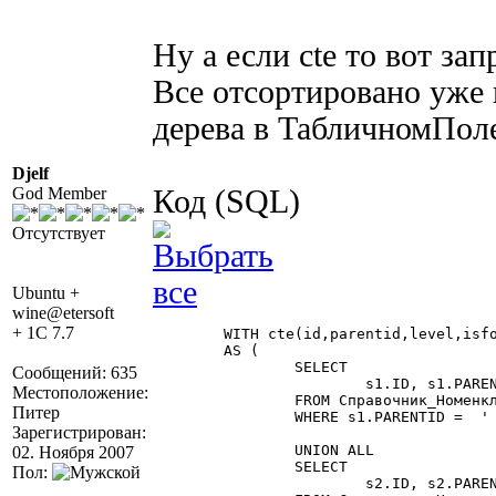
Ну а если cte то вот запр
Все отсортировано уже 
дерева в ТабличномПол
Djelf
God Member
Код (SQL)
Отсутствует
Ubuntu +
wine@etersoft
+ 1C 7.7
	WITH cte(id,parentid,level,isfolder,isviewed,ord)

	AS (

		SELECT

Сообщений: 635
			s1.ID, s1.PARENTID, 1, s1.ISFOLDER,1, s1.ISFOLDER||s1.DESCR as ord

Местоположение:
		FROM Справочник_Номенклатура AS s1

Питер
		WHERE s1.PARENTID =  '     0   '

Зарегистрирован:
		UNION ALL

02. Ноября 2007
		SELECT

Пол:
			s2.ID, s2.PARENTID, cte.LEVEL+1, s2.ISFOLDER, 0, cte.ord||s2.ISFOLDER||s2.DESCR as ord
