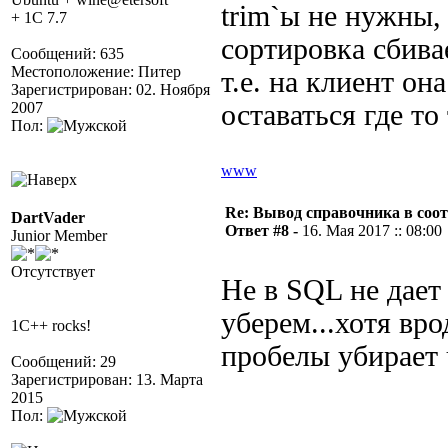
trim`ы не нужны,
+ 1C 7.7
сортировка сбива
Сообщений: 635
Местоположение: Питер
т.е. на клиент он
Зарегистрирован: 02. Ноября
2007
оставаться где то
Пол:
www
Re: Вывод справочника в соот
DartVader
Ответ #8 -
16. Мая 2017 :: 08:00
Junior Member
Отсутствует
Не в SQL не дает
уберем...хотя вро
1C++ rocks!
пробелы убирает 
Сообщений: 29
Зарегистрирован: 13. Марта
2015
Пол: