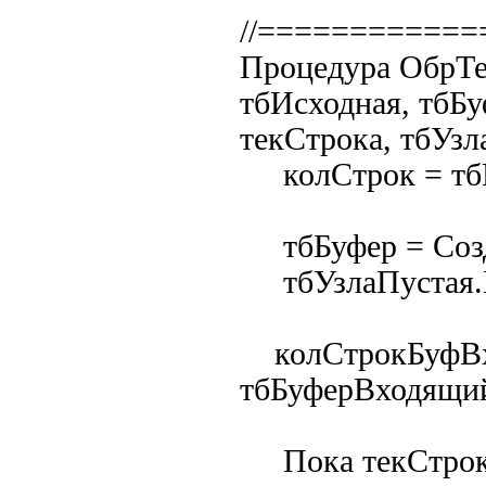
//===========
Процедура ОбрТе
тбИсходная, тбБ
текСтрока, тбУзл
колСтрок = тбИ
тбБуфер = Созда
тбУзлаПустая.В
колСтрокБуфВх
тбБуферВходящий
Пока текСтрока