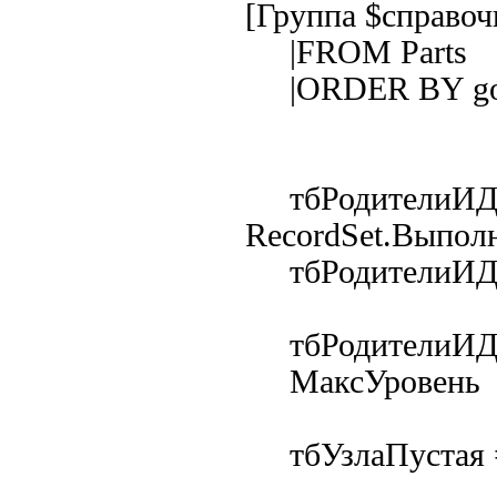
[Группа $справоч
|FROM Parts
|ORDER BY goo
тбРодителиИД
RecordSet.Выпол
тбРодителиИДет
тбРодителиИДет
МаксУровень = 
тбУзлаПустая =