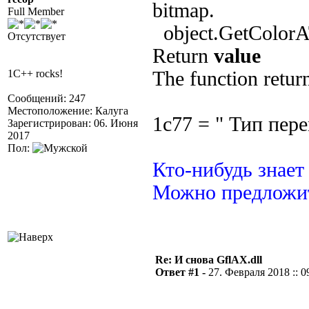
bitmap.
Full Member
object.GetColorAT
Отсутствует
Return
value
1C++ rocks!
The function return
Сообщений: 247
Местоположение: Калуга
1с77 = " Тип пер
Зарегистрирован: 06. Июня
2017
Пол:
Кто-нибудь знает
Можно предложит
Re: И снова GflAX.dll
Ответ #1 -
27. Февраля 2018 :: 0