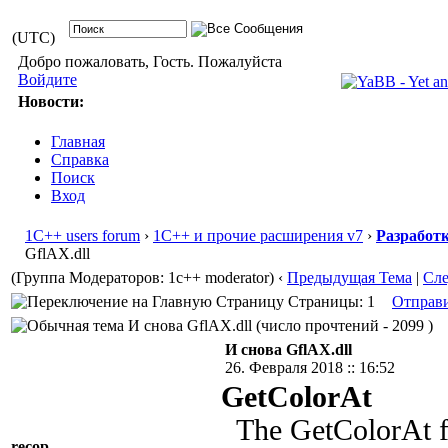
(UTC)
Добро пожаловать, Гость. Пожалуйста
Войдите
Новости:
Главная
Справка
Поиск
Вход
1С++ users forum
›
1С++ и прочие расширения v7
›
Разработ
GflAX.dll
(Группа Модераторов: 1c++ moderator)
‹
Предыдущая Тема
|
Сл
Страницы: 1
Отправ
И снова GflAX.dll (число прочтений - 2099 )
И снова GflAX.dll
26. Февраля 2018 :: 16:52
GetColorAt
The GetColorAt fu
recop