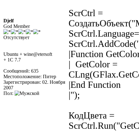
ScrCtrl =
Djelf
СоздатьОбъект("MS
God Member
ScrCtrl.Language=
Отсутствует
ScrCtrl.AddCode(
|Function GetColo
Ubuntu + wine@etersoft
+ 1C 7.7
| GetColor =
Сообщений: 635
CLng(GFlax.GetCo
Местоположение: Питер
Зарегистрирован: 02. Ноября
|End Function
2007
|");
Пол:
КодЦвета =
ScrCtrl.Run("GetC