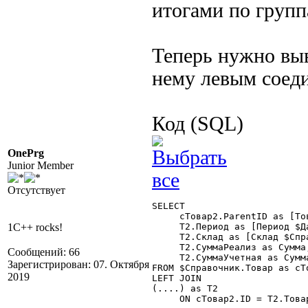
итогами по групп
Теперь нужно выв
нему левым соед
Код (SQL)
OnePrg
Junior Member
Отсутствует
SELECT

     сТовар2.ParentID as [То
1C++ rocks!
     T2.Период as [Период $Да
     T2.Склад as [Склад $Спр
     T2.СуммаРеализ as Сумма,
Сообщений: 66
     T2.СуммаУчетная as Сумма
Зарегистрирован: 07. Октября
FROM $Справочник.Товар as сТо
2019
LEFT JOIN

(....) as T2

     ON сТовар2.ID = T2.Товар