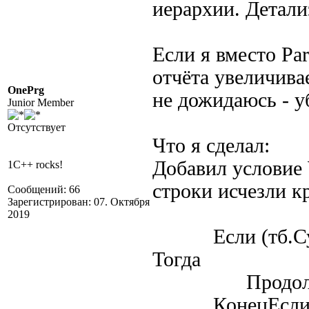
иерархии. Детали
Если я вместо Pa
отчёта увеличивае
OnePrg
не дожидаюсь - у
Junior Member
Отсутствует
Что я сделал:
Добавил условие
1C++ rocks!
строки исчезли к
Сообщений: 66
Зарегистрирован: 07. Октября
2019
Если (тб.Сумма
Тогда
Продолжи
КонецЕсли