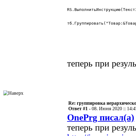
RS.ВыполнитьИнструкцию(ТекстЗ
тб.Группировать("Товар:&Това
теперь при резул
Re: группировка иерархическ
Ответ #1 -
08. Июня 2020 :: 14:4
OnePrg писал(а)
теперь при резул