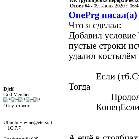
Re: группировка иерархическ
Ответ #4 -
09. Июня 2020 :: 06:4
OnePrg писал(а)
Что я сделал:
Добавил условие
пустые строки ис
удалил костылём
Если (тб.Сумма
Тогда
Djelf
God Member
Продолжи
КонецЕсли
Отсутствует
Ubuntu + wine@etersoft
+ 1C 7.7
А ещё в столбцах