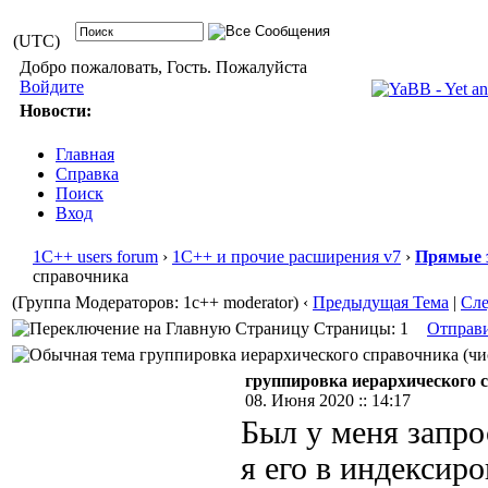
(UTC)
Добро пожаловать, Гость. Пожалуйста
Войдите
Новости:
Главная
Справка
Поиск
Вход
1С++ users forum
›
1С++ и прочие расширения v7
›
Прямые 
справочника
(Группа Модераторов: 1c++ moderator)
‹
Предыдущая Тема
|
Сл
Страницы: 1
Отправ
группировка иерархического справочника (чис
группировка иерархического 
08. Июня 2020 :: 14:17
Был у меня запро
я его в индексир