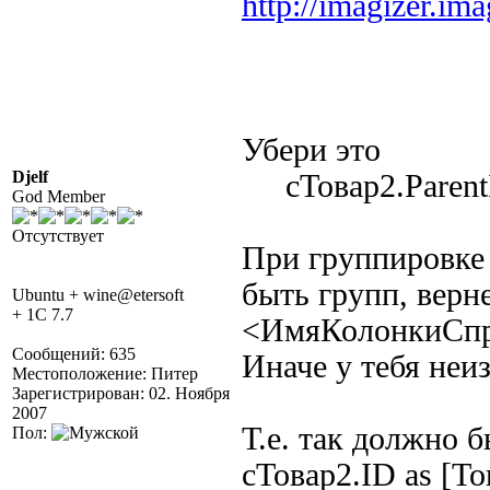
http://imagizer.
Убери это
Djelf
сТовар2.ParentI
God Member
Отсутствует
При группировке 
быть групп, верн
Ubuntu + wine@etersoft
+ 1C 7.7
<ИмяКолонкиСпр
Сообщений: 635
Иначе у тебя неи
Местоположение: Питер
Зарегистрирован: 02. Ноября
2007
Т.е. так должно 
Пол:
сТовар2.ID as [Т