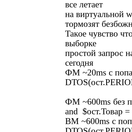
все летает
на виртуальной w
тормозят безбожн
Такое чувство чт
выборке
простой запрос н
сегодня
ФМ ~20ms с попа
DTOS(ост.PERIO
ФМ ~600ms без п
and $ост.Товар =
ВМ ~600ms с поп
DTOS(ост.PERI