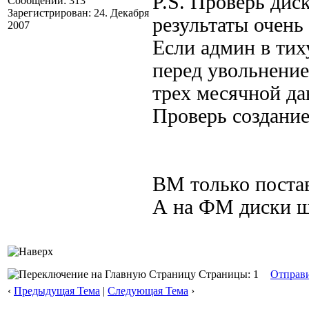
P.S. Проверь диск
Сообщений: 313
Зарегистрирован: 24. Декабря
результаты очень
2007
Если админ в тих
перед увольнением
трех месячной да
Проверь создание
ВМ только постав
А на ФМ диски ш
Страницы: 1
Отправ
‹
Предыдущая Тема
|
Следующая Тема
›