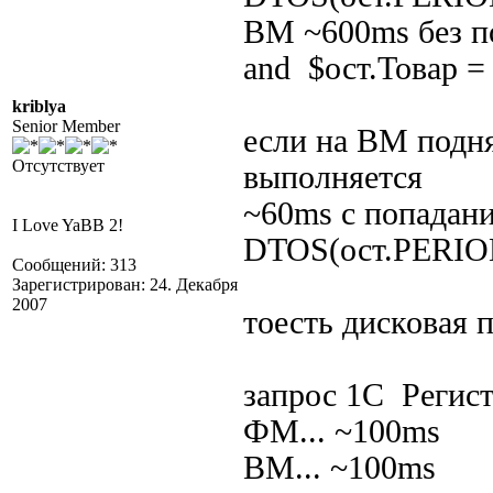
ВМ ~600ms без п
and $ост.Товар =
kriblya
Senior Member
если на ВМ подня
Отсутствует
выполняется
~60ms с попадани
I Love YaBB 2!
DTOS(ост.PERIO
Сообщений: 313
Зарегистрирован: 24. Декабря
2007
тоесть дисковая 
запрос 1С Регист
ФМ... ~100ms
ВМ... ~100ms