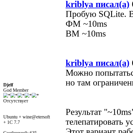
kriblya писал(а)
Пробую SQLite. В
ФМ ~10ms
ВМ ~10ms
kriblya писал(а)
Можно попытатьс
но там ограничени
Djelf
God Member
Отсутствует
Результат "~10ms
Ubuntu + wine@etersoft
телепатировать у
+ 1C 7.7
Этот вариант раб
Сообщений: 635