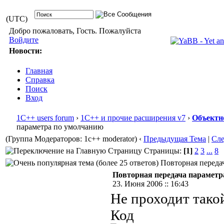
(UTC)
Добро пожаловать, Гость. Пожалуйста
Войдите
Новости:
Главная
Справка
Поиск
Вход
1С++ users forum
›
1С++ и прочие расширения v7
›
Объектн
параметра по умолчанию
(Группа Модераторов: 1c++ moderator)
‹
Предыдущая Тема
|
Сл
Страницы:
[1]
2
3
...
8
Повторная передач
Повторная передача параметр
23. Июня 2006 :: 16:43
Не проходит такой
Код