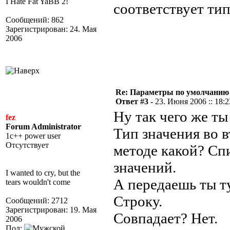
I Hate Fat YaBB 2!
соответствует тип
Сообщений: 862
Зарегистрирован: 24. Мая
2006
Re: Параметры по умолчанию
Ответ #3 -
23. Июня 2006 :: 18:2
Ну так чего же ты
fez
Forum Administrator
Тип значения во 
1c++ power user
Отсутствует
методе какой? Сп
значений.
I wanted to cry, but the
А передаешь ты т
tears wouldn't come
Строку.
Сообщений: 2712
Зарегистрирован: 19. Мая
Совпадает? Нет.
2006
Пол: