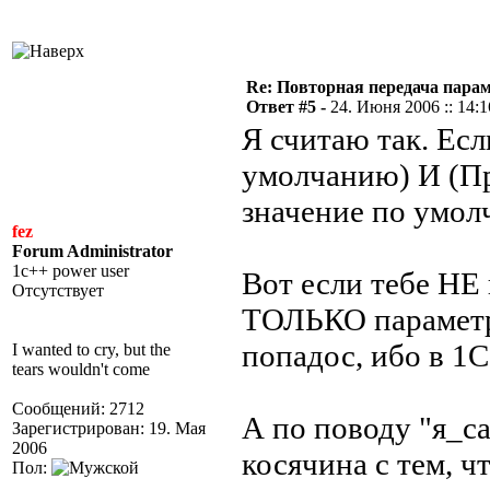
Re: Повторная передача пара
Ответ #5 -
24. Июня 2006 :: 14:1
Я считаю так. Ес
умолчанию) И (Пр
значение по умол
fez
Forum Administrator
1c++ power user
Вот если тебе НЕ
Отсутствует
ТОЛЬКО параметр 
попадос, ибо в 1С
I wanted to cry, but the
tears wouldn't come
Сообщений: 2712
А по поводу "я_с
Зарегистрирован: 19. Мая
2006
косячина с тем, ч
Пол: