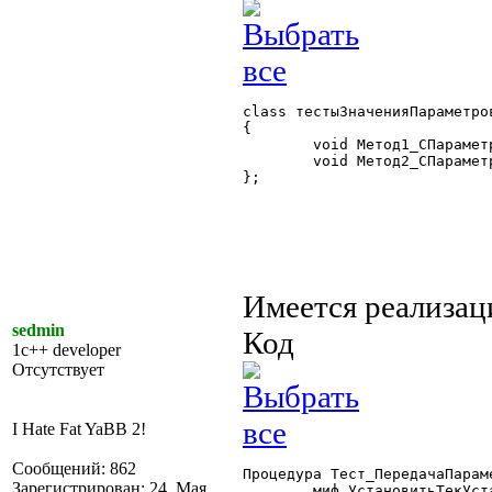
class тестыЗначенияПараметро
{

	void Метод1_СПараметромПоУмолчанию(СписокЗначений Список="");

	void Метод2_СПараметромПоУмолчанию(СписокЗначений Список="");

}; 

Имеется реализац
sedmin
Код
1c++ developer
Отсутствует
I Hate Fat YaBB 2!
Сообщений: 862
Процедура Тест_ПередачаПарам
Зарегистрирован: 24. Мая
	миф.УстановитьТекУстановки(, 1,); //Проверка типов
