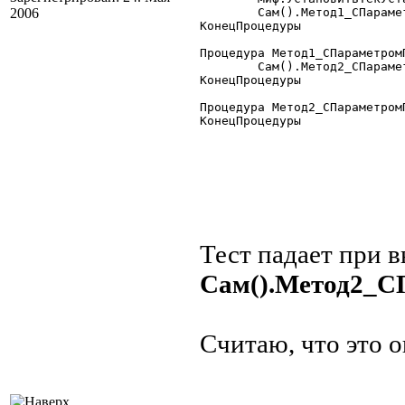
2006
	Сам().Метод1_СПараметромПоУмолчанию();

КонецПроцедуры

Процедура Метод1_СПараметром
	Сам().Метод2_СПараметромПоУмолчанию(Список);

КонецПроцедуры

Процедура Метод2_СПараметром
КонецПроцедуры

Тест падает при 
Сам().Метод2_
Считаю, что это 