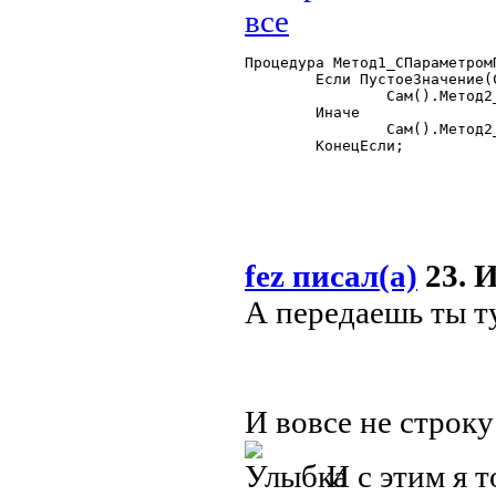
Процедура Метод1_СПараметром
	Если ПустоеЗначение(Список)=1 Тогда

		Сам().Метод2_СПараметромПоУмолчанию();

	Иначе

		Сам().Метод2_СПараметромПоУмолчанию(Список);

	КонецЕсли; 

fez писал(а)
23. И
А передаешь ты ту
И вовсе не строку
И с этим я 