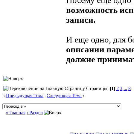
Посему еще одно
возможность ис
записи.
И еще одно, для 
описании парам
должне принимат
Страницы:
[1]
2
3
...
8
‹
Предыдущая Тема
|
Следующая Тема
›
« Главная
‹ Раздел