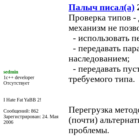
Палыч писал(а)
2
Проверка типов -
механизм не позв
- использовать п
- передавать пар
наследованием;
- передавать пус
sedmin
требуемого типа.
1c++ developer
Отсутствует
I Hate Fat YaBB 2!
Перегрузка метод
Сообщений: 862
Зарегистрирован: 24. Мая
(почти) альтерна
2006
проблемы.