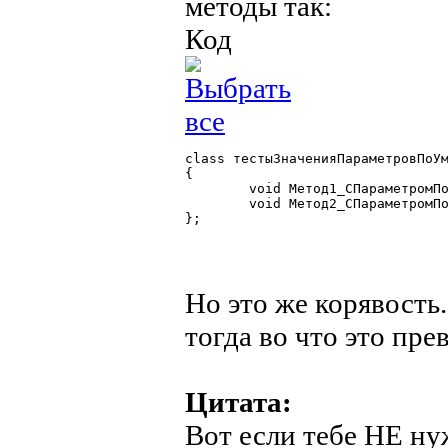
методы так:
Код
class тестыЗначенияПараметровПоУм
{

	void Метод1_СПараметромПоУмолчанию(СписокЗначений Список=СоздатьОбъект("СписокЗначений"));

	void Метод2_СПараметромПоУмолчанию(СписокЗначений Список=СоздатьОбъект("СписокЗначений"));

}; 

Но это же корявость.
тогда во что это пре
Цитата:
Вот если тебе НЕ ну