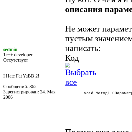
описания параме
Не может парамет
пустым значение
написать:
sedmin
1c++ developer
Код
Отсутствует
I Hate Fat YaBB 2!
Сообщений: 862
Зарегистрирован: 24. Мая
	void Метод1_СПараметромПоУмолчанию(СписокЗначений Список=);

2006