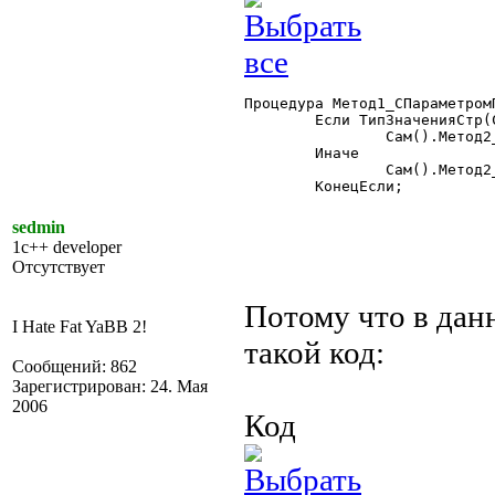
Процедура Метод1_СПараметром
	Если ТипЗначенияСтр(Список)="" Тогда

		Сам().Метод2_СПараметромПоУмолчанию();

	Иначе

		Сам().Метод2_СПараметромПоУмолчанию(Список);

	КонецЕсли; 

sedmin
1c++ developer
Отсутствует
Потому что в дан
I Hate Fat YaBB 2!
такой код:
Сообщений: 862
Зарегистрирован: 24. Мая
2006
Код