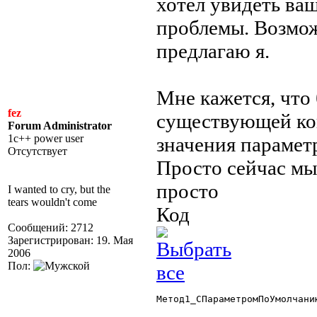
хотел увидеть ва
проблемы. Возмож
предлагаю я.
Мне кажется, что 
fez
существующей ко
Forum Administrator
1c++ power user
значения парамет
Отсутствует
Просто сейчас мы
просто
I wanted to cry, but the
tears wouldn't come
Код
Сообщений: 2712
Зарегистрирован: 19. Мая
2006
Пол:
Метод1_СПараметромПоУмолчани