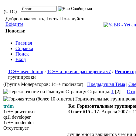
(UTC)
Добро пожаловать, Гость. Пожалуйста
Войдите
Новости:
Главная
Справка
Поиск
Вход
1С++ users forum
›
1С++ и прочие расширения v7
›
Репозито
группировки
(Группа Модераторов: 1c++ moderator)
‹
Предыдущая Тема
|
Сл
Страницы:
1
[2]
Отп
Горизонтальные группировки 
trdm
Re: Горизонтальные группиро
1c++ power user
Ответ #15 -
17. Апреля 2007 :: 1
qt1l developer
1c++ moderator
Отсутствует
лучше много вариантов чем ни од