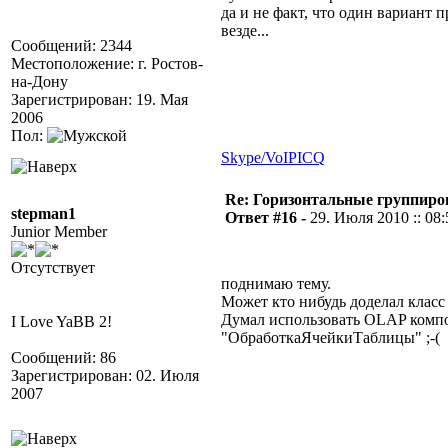
да и не факт, что один вариант
везде...
Сообщений: 2344
Местоположение: г. Ростов-
на-Дону
Зарегистрирован: 19. Мая
2006
Пол:
Skype/VoIP
ICQ
Re: Горизонтальные группиро
stepman1
Ответ #16 -
29. Июля 2010 :: 08:
Junior Member
Отсутствует
поднимаю тему.
Может кто нибудь доделал класс
Думал использовать OLAP компо
I Love YaBB 2!
"ОбработкаЯчейкиТаблицы" ;-(
Сообщений: 86
Зарегистрирован: 02. Июля
2007