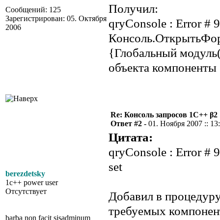
Получил:
Сообщений: 125
Зарегистрирован: 05. Октября
qryConsole : Error # 9
2006
Консоль.ОткрытьФор
{Глобальный модуль
объекта компоненты 
Re: Консоль запросов 1С++ β2
Ответ #2 -
01. Ноября 2007 :: 13
Цитата:
qryConsole : Error # 9
set
berezdetsky
1c++ power user
Отсутствует
Добавил в процедуру
требуемых компонен
barba non facit sisadminum