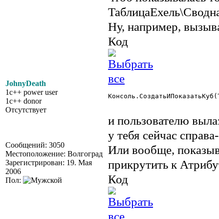
ТаблицаЕхель\Сводн
Ну, например, вызыв
Код
JohnyDeath
1c++ power user
Консоль.СоздатьИПоказатьКуб(Т
1c++ donor
Отсутствует
и пользователю вылаз
у тебя сейчас справа-
Сообщений: 3050
Или вообще, показыва
Местоположение: Волгоград
прикрутить к Атриб
Зарегистрирован: 19. Мая
2006
Код
Пол: