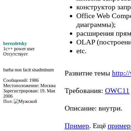
конструктор запр
Office Web Compo
диаграммы);
расширения прямы
OLAP (построени
berezdetsky
1c++ power user
etc.
Отсутствует
barba non facit sisadminum
Развитие темы
http:
Сообщений: 1986
Местоположение: Москва
Требования:
OWC11
Зарегистрирован: 19. Мая
2006
Пол:
Описание: внутри.
Пример
. Ещё
пример