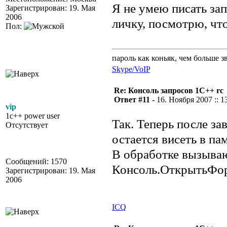
Я не умею писать за
Зарегистрирован: 19. Мая
2006
личку, посмотрю, чт
Пол:
пароль как коньяк, чем больше з
Skype/VoIP
Re: Консоль запросов 1С++ rc
Ответ #11 -
16. Ноября 2007 :: 1
vip
1c++ power user
Так. Теперь после з
Отсутствует
остается висеть в па
В обработке вызыва
Сообщений: 1570
Консоль.ОткрытьФо
Зарегистрирован: 19. Мая
2006
ICQ