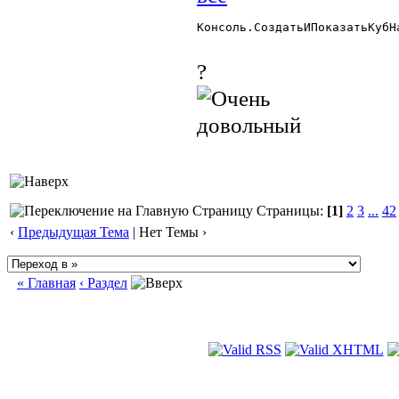
Консоль.СоздатьИПоказатьКубН
?
Страницы:
[1]
2
3
...
42
‹
Предыдущая Тема
| Нет Темы ›
« Главная
‹ Раздел