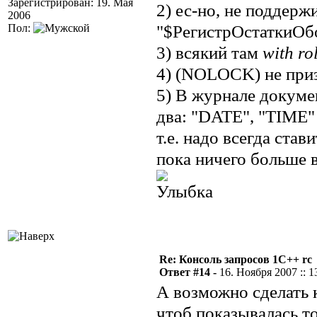
Зарегистрирован: 19. Мая
2) ес-но, не поддер
2006
"$РегистрОстаткиОбо
Пол:
3) всякий там
with ro
4) (NOLOCK) не приз
5) В журнале докум
два: "DATE", "TIME" 
т.е. надо всегда став
пока ничего больше 
Re: Консоль запросов 1С++ rc
Ответ #14 -
16. Ноября 2007 :: 1
А возможно сделать 
чтоб показывалась т