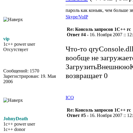
пароль как коньяк, чем больше з
Skype/VoIP
Re: Консоль запросов 1С++ rc
Ответ #4 -
16. Ноября 2007 :: 12
vip
1c++ power user
Что-то qryConsole.dl
Отсутствует
вообще не загружает
ЗагрузитьВнешнюю
Сообщений: 1570
возвращает 0
Зарегистрирован: 19. Мая
2006
ICQ
Re: Консоль запросов 1С++ rc
Ответ #5 -
16. Ноября 2007 :: 12
JohnyDeath
1c++ power user
1c++ donor