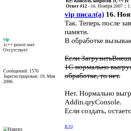
Re: Консоль запросов 1С++ rc
Ответ #12 -
16. Ноября 2007 :: 1
vip писал(а)
16. Нояб
Так. Теперь после за
памяти.
В обработке вызыва
vip
1c++ power user
Отсутствует
Если ЗагрузитьВнеш
1С нормально выгруж
Сообщений: 1570
обработке, то нет.
Зарегистрирован: 19. Мая
2006
Нет. Нормально выгр
Addin.qryConsole.
Если создать, остаетс
ICQ