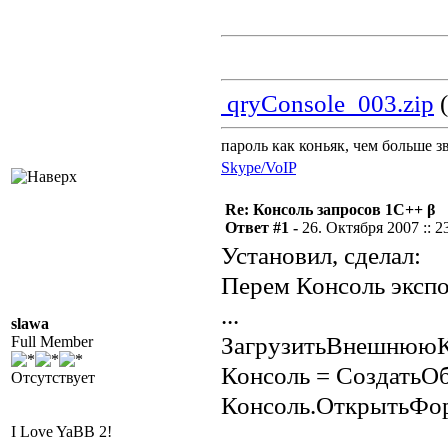
qryConsole_003.zip
(
пароль как коньяк, чем больше з
Skype/VoIP
Re: Консоль запросов 1С++ β
Ответ #1 -
26. Октября 2007 :: 2
Установил, сделал:
Перем Консоль экспо
...
slawa
ЗагрузитьВнешнююКо
Full Member
Консоль = СоздатьОб
Отсутствует
Консоль.ОткрытьФор
I Love YaBB 2!