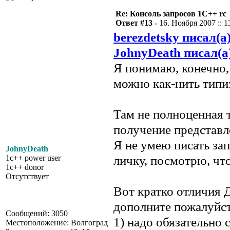
Re: Консоль запросов 1С++ rc
Ответ #13 -
16. Ноября 2007 :: 1
berezdetsky писал(а
JohnyDeath писал(а
Я понимаю, конечно,
можно как-нить типи
Там не полноценная т
получение представ
Я не умею писать за
JohnyDeath
личку, посмотрю, чт
1c++ power user
1c++ donor
Отсутствует
Вот кратко отличия 
дополните пожалуйст
Сообщений: 3050
1) надо обязательно 
Местоположение: Волгоград