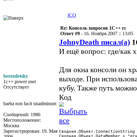
ICQ
Re: Консоль запросов 1С++ rc
Ответ #9 -
16. Ноября 2007 :: 13:05
JohnyDeath писал(а)
16
И ещё вопрос: где/как
Для окна консоли он хр
berezdetsky
выходе. При использов
1c++ power user
кубу. Также путь можно
Отсутствует
Код
barba non facit sisadminum
Сообщений: 1986
Местоположение:
Москва
Зарегистрирован: 19. Мая
Сводная.Объект.ConnectionString 
Сводная.Объект.DataMember = "qry
2006