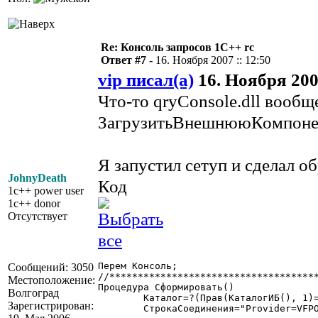
Re: Консоль запросов 1С++ rc
Ответ #7 -
16. Ноября 2007 :: 12:50
vip писал(а)
16. Ноября 2007
Что-то qryConsole.dll вообщ
ЗагрузитьВнешнююКомпонен
Я запустил сетуп и сделал об
JohnyDeath
Код
1c++ power user
1c++ donor
Отсутствует
Перем Консоль;

Сообщений: 3050
//*************************************
Местоположение:
Процедура Сформировать()

Волгоград
	Каталог=?(Прав(КаталогИБ(), 1)= "\", Лев(КаталогИБ(), СтрДлина(КаталогИБ())-1), КаталогИБ());

Зарегистрирован:
	СтрокаСоединения="Provider=VFPOLEDB.1;Deleted=Yes;Data Source="+Каталог+";Mode=ReadWrite;Extended Properties="";User ID="";Password="";Mask Password=False;Collating Sequence=Machine;DSN=""";;
