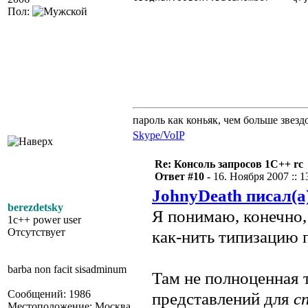
Пол:
пароль как коньяк, чем больше звезд
Skype/VoIP
Re: Консоль запросов 1С++ rc
Ответ #10 -
16. Ноября 2007 :: 1
JohnyDeath писал(а
berezdetsky
Я понимаю, конечно,
1c++ power user
Отсутствует
как-нить типизацию 
barba non facit sisadminum
Там не полноценная т
Сообщений: 1986
представлений для
с
Местоположение: Москва