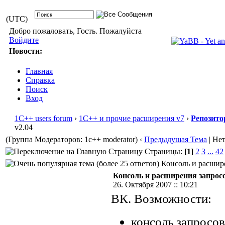
(UTC)
Добро пожаловать, Гость. Пожалуйста
Войдите
Новости:
Главная
Справка
Поиск
Вход
1С++ users forum
›
1С++ и прочие расширения v7
›
Репозито
v2.04
(Группа Модераторов: 1c++ moderator)
‹
Предыдущая Тема
| Не
Страницы:
[1]
2
3
...
42
Консоль и расшире
Консоль и расширения запросо
26. Октября 2007 :: 10:21
ВК. Возможности:
консоль запросов