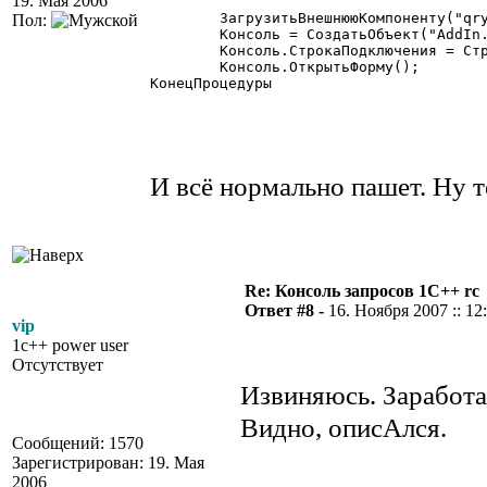
19. Мая 2006
	ЗагрузитьВнешнююКомпоненту("qryConsole.dll");

Пол:
	Консоль = СоздатьОбъект("AddIn.qryConsole");

	Консоль.СтрокаПодключения = СтрокаСоединения;

	Консоль.ОткрытьФорму();

КонецПроцедуры

И всё нормально пашет. Ну 
Re: Консоль запросов 1С++ rc
Ответ #8 -
16. Ноября 2007 :: 12
vip
1c++ power user
Отсутствует
Извиняюсь. Заработа
Видно, описАлся.
Сообщений: 1570
Зарегистрирован: 19. Мая
2006