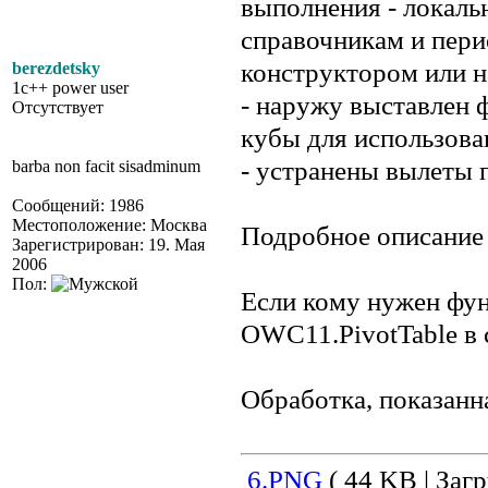
выполнения - локаль
справочникам и пери
конструктором или н
berezdetsky
1c++ power user
- наружу выставлен 
Отсутствует
кубы для использова
- устранены вылеты 
barba non facit sisadminum
Сообщений: 1986
Местоположение: Москва
Подробное описание 
Зарегистрирован: 19. Мая
2006
Пол:
Если кому нужен фу
OWC11.PivotTable в 
Обработка, показанн
6.PNG
( 44 KB | Загр