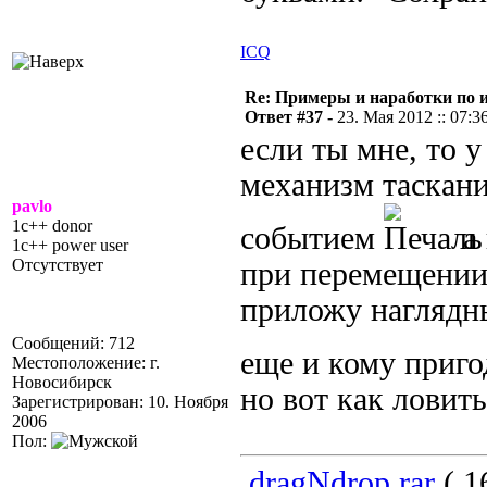
ICQ
Re: Примеры и наработки по 
Ответ #37 -
23. Мая 2012 :: 07:3
если ты мне, то 
механизм таскани
pavlo
1c++ donor
событием
а 
1c++ power user
Отсутствует
при перемещении
приложу наглядны
Сообщений: 712
еще и кому приг
Местоположение: г.
Новосибирск
но вот как ловит
Зарегистрирован: 10. Ноября
2006
Пол:
dragNdrop.rar
( 1