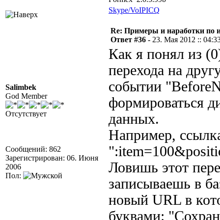
Skype/VoIP
ICQ
Re: Примеры и наработки по 
Ответ #36 -
23. Мая 2012 :: 04:3
Как я понял из (
перехода на друг
событии "BeforeN
Salimbek
God Member
формироваться ди
Отсутствует
данных.
Например, ссылка
":item=100&positi
Сообщений: 862
Зарегистрирован: 06. Июня
Ловишь этот пере
2006
Пол:
записываешь в ба
новый URL в кот
буквами: "Сохра