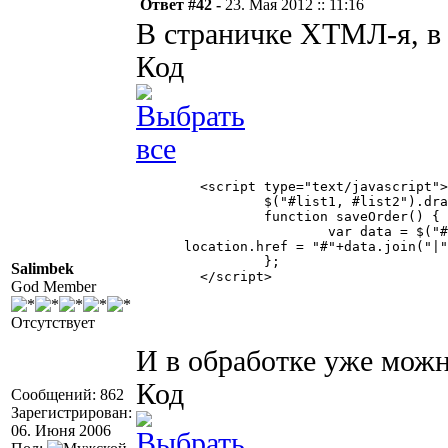
Ответ #42 -
23. Мая 2012 :: 11:16
В страничке ХТМЛ-я, в
Код
	<script type="text/javascript">

		$("#list1, #list2").dragsort({ dragSelector: "div", dragBetween: true, dragEnd: saveOrder, placeHolderTemplate: "<li class='placeHolder'><div></div></li>" });

		function saveOrder() {

			var data = $("#list1 li").map(function() { return $(this).children().text(); }).get();

      location.href = "#"+data.join("|"
		};

Salimbek
	</script> 

God Member
Отсутствует
И в обработке уже можн
Код
Сообщений: 862
Зарегистрирован:
06. Июня 2006