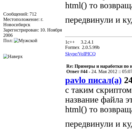
html() то возвраща
Сообщений: 712
передвинули и к
Местоположение: г.
Новосибирск
Зарегистрирован: 10. Ноября
2006
Пол:
1с++ 3.2.4.1
Formex 2.0.5.99b
Skype/VoIP
ICQ
Re: Примеры и наработки по 
Ответ #44 -
24. Мая 2012 :: 05:0
pavlo писал(а)
24
с таким скриптом
название файла это
html() то возвраща
передвинули и к