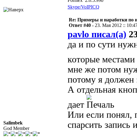
Formex 2.0.5.99b
Skype/VoIP
ICQ
Re: Примеры и наработки по 
Ответ #40 -
23. Мая 2012 :: 10:4
pavlo писал(а)
23
да и по сути нуж
которые местами
мне же потом нуж
потому я должен 
А отдельная кноп
дает
Или если понял, 
спарсить запись и
Salimbek
God Member