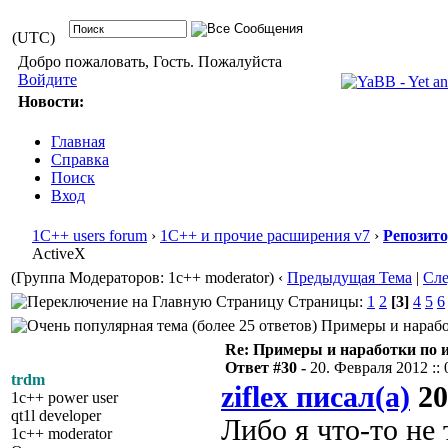
(UTC)
Добро пожаловать, Гость. Пожалуйста
Войдите
Новости:
Главная
Справка
Поиск
Вход
1С++ users forum
›
1С++ и прочие расширения v7
›
Репозит
ActiveX
(Группа Модераторов: 1c++ moderator)
‹
Предыдущая Тема
|
Сл
Страницы:
1
2
[3]
4
5
6
Примеры и наработ
Re: Примеры и наработки по 
Ответ #30 -
20. Февраля 2012 :: 
trdm
ziflex писал(а)
20
1c++ power user
qt1l developer
Либо я что-то не
1c++ moderator