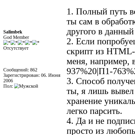
1. Полный путь во
ты сам в обработ
другого в данный
Salimbek
God Member
2. Если попробуе
Отсутствует
скрипт из HTML-
меня, например,
937%20|П1-763%
Сообщений: 862
Зарегистрирован: 06. Июня
3. Способ получ
2006
Пол:
ты, я лишь вывел 
хранение уникал
легко парсить.
4. Да и не подпис
просто из любопы