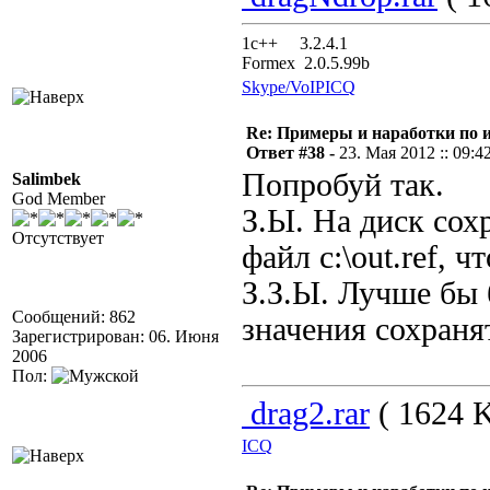
1с++ 3.2.4.1
Formex 2.0.5.99b
Skype/VoIP
ICQ
Re: Примеры и наработки по 
Ответ #38 -
23. Мая 2012 :: 09:4
Попробуй так.
Salimbek
God Member
З.Ы. На диск сох
Отсутствует
файл c:\out.ref, 
З.З.Ы. Лучше бы 
Сообщений: 862
значения сохраня
Зарегистрирован: 06. Июня
2006
Пол:
drag2.rar
( 1624 K
ICQ