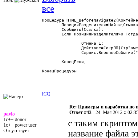
Пол:
Процедура HTML_BeforeNavigate2(Контейне
	ПозицияРазделителя=Найти(Ссылка,"#");

	Сообщить(Ссылка);

	Если ПозицияРазделителя>0 Тогда

		Отмена=1;

		Действие=СокрЛП(СтрЗаменить(Сред(Ссылка,ПозицияРазделителя+1),"%20"," "));

		Сервис.ВнешнееСобытие("HTML",,Действие);

	КонецЕсли;

КонецПроцедуры 

ICQ
Re: Примеры и наработки по 
Ответ #43 -
24. Мая 2012 :: 02:3
pavlo
1c++ donor
с таким скриптом
1c++ power user
Отсутствует
название файла это