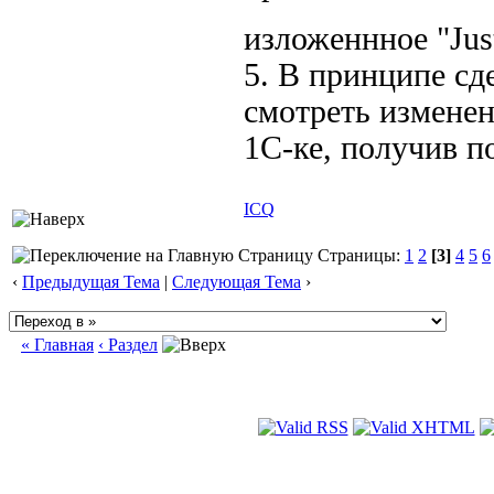
изложеннное "Just
5. В принципе сде
смотреть изменен
1С-ке, получив п
ICQ
Страницы:
1
2
[3]
4
5
6
‹
Предыдущая Тема
|
Следующая Тема
›
« Главная
‹ Раздел