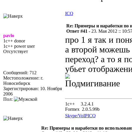
ICQ
Re: Примеры и наработки по 
Ответ #41 -
23. Мая 2012 :: 10:5
pavlo
про 1 я так и пон
1c++ donor
1c++ power user
а второй можешь 
Отсутствует
переход? а то я 
убьет отображени
Сообщений: 712
Местоположение: г.
Новосибирск
Зарегистрирован: 10. Ноября
2006
Пол:
1с++ 3.2.4.1
Formex 2.0.5.99b
Skype/VoIP
ICQ
Re: Примеры и наработки по использован