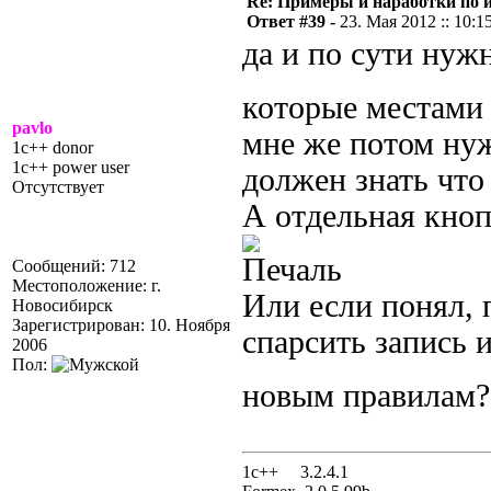
Re: Примеры и наработки по 
Ответ #39 -
23. Мая 2012 :: 10:1
да и по сути нуж
которые местами
pavlo
мне же потом нуж
1c++ donor
1c++ power user
должен знать что
Отсутствует
А отдельная кноп
Сообщений: 712
Местоположение: г.
Или если понял, 
Новосибирск
Зарегистрирован: 10. Ноября
спарсить запись и
2006
Пол:
новым правилам?
1с++ 3.2.4.1