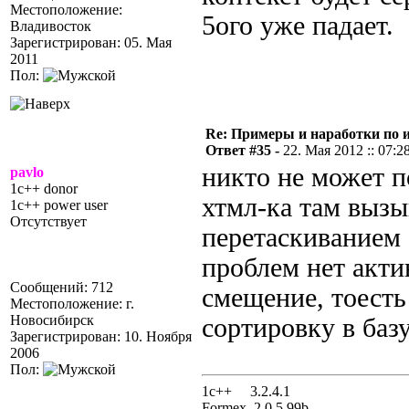
Местоположение:
5ого уже падает.
Владивосток
Зарегистрирован: 05. Мая
2011
Пол:
Re: Примеры и наработки по 
Ответ #35 -
22. Мая 2012 :: 07:2
никто не может п
pavlo
1c++ donor
хтмл-ка там вызы
1c++ power user
Отсутствует
перетаскиванием 
проблем нет акти
Сообщений: 712
смещение, тоесть
Местоположение: г.
Новосибирск
сортировку в базу
Зарегистрирован: 10. Ноября
2006
Пол:
1с++ 3.2.4.1
Formex 2.0.5.99b