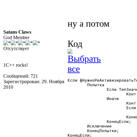
ну а потом
Satans Claws
God Member
Код
Отсутствует
1C++ rocks!
Сообщений: 721
Если фНужноРеАктивизироватьТ
Зарегистрирован: 29. Ноября
	Попытка

2010
		Если ТипЗначенияСтр(Конт) = "Таблица" Тогда

			Конт.Показать(,, 1);

		Иначе

			Конт.Активизировать(РеквизитДиалога);

			Если ТипРеквизитаДиалога = 2 Тогда

				Сервис.ЭмулироватьКлавиатуру("^{END
			КонецЕсли;

		КонецЕсли;

	Исключение

	КонецПопытки;

КонецЕсли;
