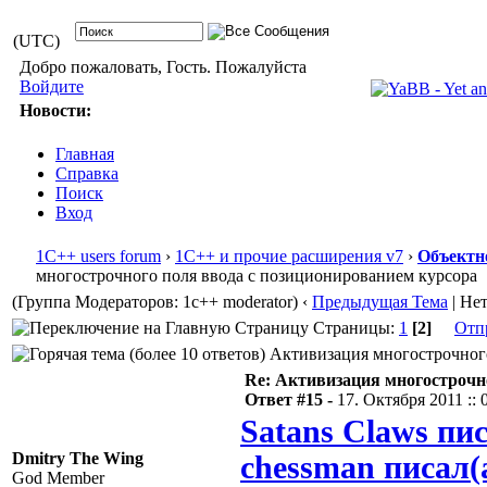
(UTC)
Добро пожаловать, Гость. Пожалуйста
Войдите
Новости:
Главная
Справка
Поиск
Вход
1С++ users forum
›
1С++ и прочие расширения v7
›
Объектн
многострочного поля ввода с позиционированием курсора
(Группа Модераторов: 1c++ moderator)
‹
Предыдущая Тема
| Не
Страницы:
1
[2]
Отп
Активизация многострочного 
Re: Активизация многострочн
Ответ #15 -
17. Октября 2011 :: 
Satans Claws пис
Dmitry The Wing
chessman писал(
God Member