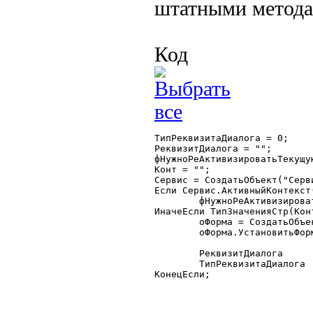
штатными метода
Код
ТипРеквизитаДиалога = 0;

РеквизитДиалога = "";

фНужноРеАктивизироватьТекущую
Конт = "";

Сервис = СоздатьОбъект("Серви
Если Сервис.АктивныйКонтекст(
	фНужноРеАктивизироватьТекущуюФорму = -1;

ИначеЕсли ТипЗначенияСтр(Кон
	оФорма = СоздатьОбъект("РасширениеФормы");

	оФорма.УстановитьФорму(Конт.Форма);

	РеквизитДиалога		= Конт.Форма.АктивныйЭлемент();

	ТипРеквизитаДиалога	= оФорма.ПолучитьАтрибут(РеквизитДиалога).Тип;

КонецЕсли;
