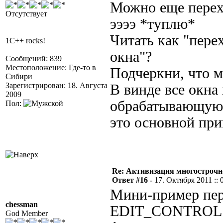
Можно еще перех
Отсутствует
ээээ *туплю*
Читать как "пере
1C++ rocks!
окна"?
Сообщений: 839
Местоположение: Где-то в
Подчеркни, что м
Сибири
Зарегистрирован: 18. Августа
В винде все окна
2009
обрабатывающую 
Пол:
это основной при
Re: Активизация многострочн
Ответ #16 -
17. Октября 2011 :: 
Мини-пример пер
chessman
EDIT_CONTROL бо
God Member