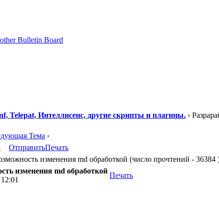
f, Telepat, Интеллисенс, другие скрипты и плагины.
› Разрар
едующая Тема
›
8
Отправить
Печать
зможность изменения md обработкой (число прочтений - 36384 
сть изменения md обработкой
Печать
 12:01