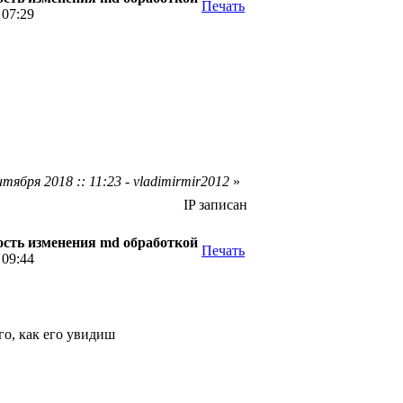
Печать
 07:29
тября 2018 :: 11:23 - vladimirmir2012
»
IP записан
сть изменения md обработкой
Печать
 09:44
ого, как его увидиш