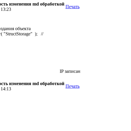
сть изменения md обработкой
Печать
 13:23
здания объекта
"StructStorage" ); //
IP записан
сть изменения md обработкой
Печать
 14:13