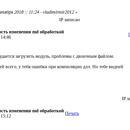
тября 2018 :: 11:24 - vladimirmir2012
»
IP записан
сть изменения md обработкой
 14:46
е удается загрузить модуль, проблемы с двоичным файлом.
ей всего, у тебя ошибки при компиляции длл. Но тебе видней
IP з
сть изменения md обработкой
Печать
 15:12