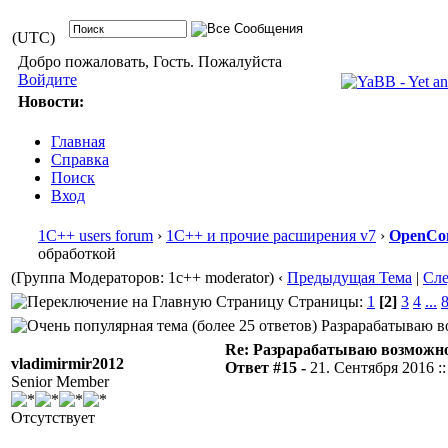
(UTC)
Добро пожаловать, Гость. Пожалуйста
Войдите
Новости:
Главная
Справка
Поиск
Вход
1С++ users forum
›
1С++ и прочие расширения v7
›
OpenCon
обработкой
(Группа Модераторов: 1c++ moderator)
‹
Предыдущая Тема
|
Сл
Страницы:
1
[2]
3
4
...
Разрарабатываю во
Re: Разрарабатываю возможно
vladimirmir2012
Ответ #15 -
21. Сентября 2016 ::
Senior Member
Отсутствует