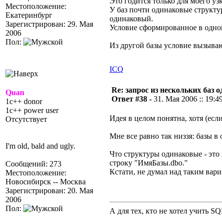
Это годится только для моего уз
Местоположение:
У баз почти одинаковые структу
Екатеринбург
одинаковый.
Зарегистрирован: 29. Мая
Условие сформированное в одной
2006
Пол:
Из другой базы условие вызываю
ICQ
Re: запрос из нескольких баз 
Quan
Ответ #38 -
31. Мая 2006 :: 19:4
1c++ donor
1c++ power user
Идея в целом понятна, хотя (есл
Отсутствует
Мне все равно так низзя: базы в
I'm old, bald and ugly.
Что структуры одинаковые - это 
строку "ИмяБазы.dbo."
Сообщений: 273
Кстати, не думал над таким вар
Местоположение:
Новосибирск -- Москва
Зарегистрирован: 20. Мая
2006
Пол:
А для тех, кто не хотел учить S