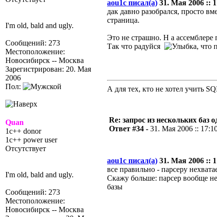
aou1c писал(а)
31. Мая 2006 :: 1
дак давно разобрался, просто вм
страница.
I'm old, bald and ugly.
Это не страшно. Н а ассемблере
Сообщений: 273
Так что радуйся
, что
Местоположение:
Новосибирск -- Москва
Зарегистрирован: 20. Мая
2006
Пол:
А для тех, кто не хотел учить S
Re: запрос из нескольких баз 
Quan
Ответ #34 -
31. Мая 2006 :: 17:1
1c++ donor
1c++ power user
Отсутствует
aou1c писал(а)
31. Мая 2006 :: 1
все правильно - парсеру нехват
I'm old, bald and ugly.
Скажу больше: парсер вообще не
базы
Сообщений: 273
Местоположение:
Новосибирск -- Москва