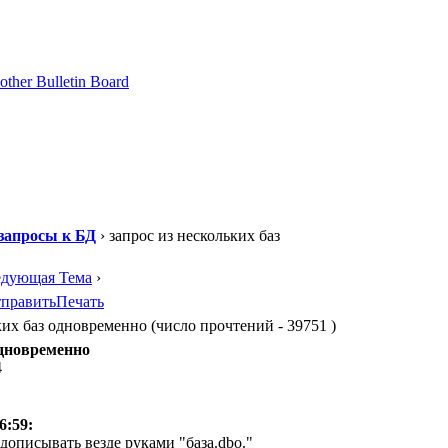
запросы к БД
› запрос из нескольких баз
едующая Тема
›
править
Печать
ких баз одновременно (число прочтений - 39751 )
одновременно
4
6:59:
 дописывать везде руками "база.dbo."