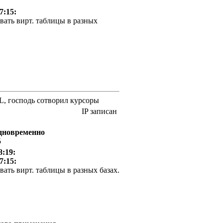
7:15:
вать вирт. таблицы в разных
QL, господь сотворил курсоры
IP записан
одновременно
5
8:19:
7:15:
ать вирт. таблицы в разных базах.