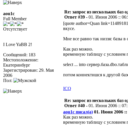
Re: запрос из нескольких баз 
aou1c
Ответ #39 -
01. Июня 2006 :: 06
Full Member
[quote author=Quan link=1148918
вкусе.
Отсутствует
Мне все равно так низзя: базы в
I Love YaBB 2!
Как раз можно.
временную таблицу с условием п
Сообщений: 183
Местоположение:
select ... into сервер.база.dbo.табл
Екатеринбург
Зарегистрирован: 29. Мая
потом коннектишся к другой баз
2006
Пол:
ICQ
Re: запрос из нескольких баз 
Ответ #40 -
01. Июня 2006 :: 07
aou1c писал(а)
01. Июня 2006 :: 
Как раз можно.
временную таблицу с условием п