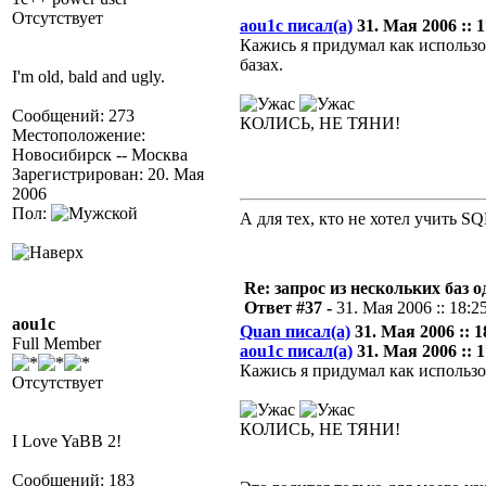
Отсутствует
aou1c писал(а)
31. Мая 2006 :: 1
Кажись я придумал как использо
базах.
I'm old, bald and ugly.
Сообщений: 273
КОЛИСЬ, НЕ ТЯНИ!
Местоположение:
Новосибирск -- Москва
Зарегистрирован: 20. Мая
2006
Пол:
А для тех, кто не хотел учить S
Re: запрос из нескольких баз 
Ответ #37 -
31. Мая 2006 :: 18:2
aou1c
Quan писал(а)
31. Мая 2006 :: 1
Full Member
aou1c писал(а)
31. Мая 2006 :: 1
Кажись я придумал как использов
Отсутствует
КОЛИСЬ, НЕ ТЯНИ!
I Love YaBB 2!
Сообщений: 183