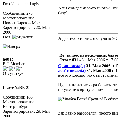
I'm old, bald and ugly.
А ты ожидал чего-то иного? Отк
базу?
Сообщений: 273
Местоположение:
Новосибирск -- Москва
Зарегистрирован: 20. Мая
2006
Пол:
А для тех, кто не хотел учить S
Re: запрос из нескольких баз 
aou1c
Ответ #31 -
31. Мая 2006 :: 17:0
Full Member
Quan писал(а)
31. Мая 2006 :: 1
aou1c писал(а)
31. Мая 2006 :: 1
Отсутствует
все это хорошо, но с виртуальны
Ну, так не ленись - разберись, 
I Love YaBB 2!
но уже не в вритуальном, а явно
Сообщений: 183
Всех! Срочно! В обяза
Местоположение:
Екатеринбург
Зарегистрирован: 29. Мая
дак давно разобрался, просто вм
2006