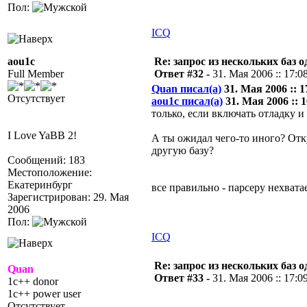
Пол:
ICQ
aou1c
Re: запрос из нескольких баз 
Full Member
Ответ #32 -
31. Мая 2006 :: 17:0
Quan писал(а)
31. Мая 2006 :: 1
Отсутствует
aou1c писал(а)
31. Мая 2006 :: 1
только, если включать отладку и
I Love YaBB 2!
А ты ожидал чего-то иного? Отк
другую базу?
Сообщений: 183
Местоположение:
Екатеринбург
все правильно - парсеру нехват
Зарегистрирован: 29. Мая
2006
Пол:
ICQ
Re: запрос из нескольких баз 
Quan
Ответ #33 -
31. Мая 2006 :: 17:0
1c++ donor
1c++ power user
Отсутствует