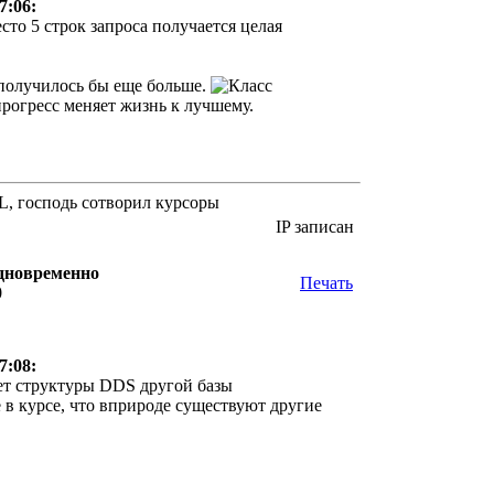
7:06:
есто 5 строк запроса получается целая
 получилось бы еще больше.
 прогресс меняет жизнь к лучшему.
QL, господь сотворил курсоры
IP записан
одновременно
Печать
0
7:08:
ает структуры DDS другой базы
 в курсе, что вприроде существуют другие