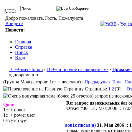
(UTC)
Добро пожаловать, Гость. Пожалуйста
Войдите
Новости:
Главная
Справка
Поиск
Вход
1С++ users forum
›
1С++ и прочие расширения v7
›
Прямые 
одновременно
(Группа Модераторов: 1c++ moderator)
‹
Предыдущая Тема
|
Сл
Страницы:
1
2
[3]
От
запрос из несколь
Re: запрос из нескольких баз 
Quan
Ответ #30 -
31. Мая 2006 :: 17:0
1c++ donor
1c++ power user
Отсутствует
aou1c писал(а)
31. Мая 2006 :: 1
только, если включать отладку и