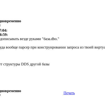
одновременно
8
7:04:
6:59:
 дописывать везде руками "база.dbo."
уда вообще парсер при конструировании запроса из твоей виртуа
ает структуры DDS другой базы
одновременно
Печать
9