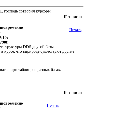
QL, господь сотворил курсоры
IP записан
одновременно
Печать
5
7:10:
7:08:
ает структуры DDS другой базы
 в курсе, что вприроде существуют другие
ать вирт. таблицы в разных базах.
IP записан
одновременно
Печать
9