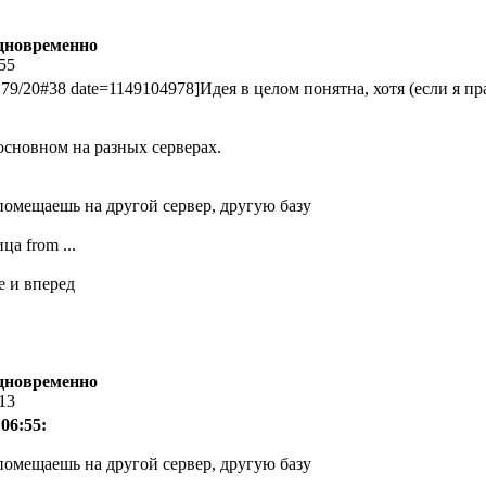
одновременно
:55
179/20#38 date=1149104978]Идея в целом понятна, хотя (если я 
 основном на разных серверах.
омещаешь на другой сервер, другую базу
ица from ...
е и вперед
одновременно
:13
06:55:
омещаешь на другой сервер, другую базу