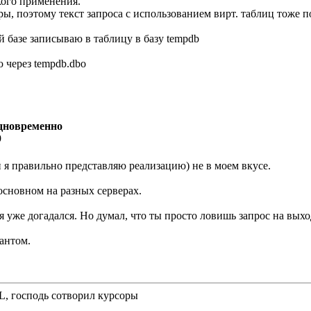
кого применения.
ры, поэтому текст запроса с использованием вирт. таблиц тоже п
 базе записываю в таблицу в базу tempdb
 через tempdb.dbo
одновременно
9
и я правильно представляю реализацию) не в моем вкусе.
 основном на разных серверах.
я уже догадался. Но думал, что ты просто ловишь запрос на выхо
иантом.
QL, господь сотворил курсоры