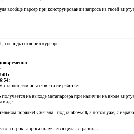
уда вообще парсер при конструировании запроса из твоей вирту
QL, господь сотворил курсоры
одновременно
6
7:01:
6:54:
ми таблицами остатков это не работает
что получается на выходе метапарсера при наличии на входе вирт
м виде.
тельном порядке! Сначала - под rainbow.dll, а потом уже, с нар
есто 5 строк запроса получается целая страница.