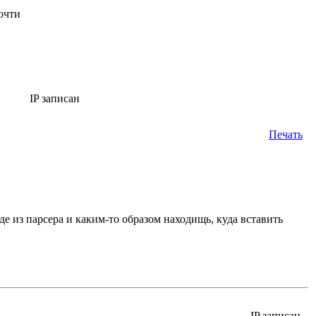
очти
IP записан
Печать
де из парсера и каким-то образом находищь, куда вставить
IP записан