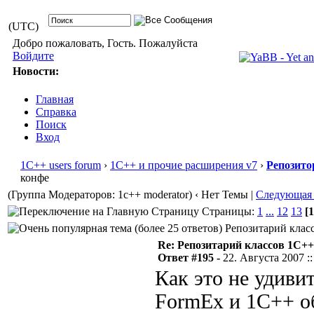
(UTC)
Добро пожаловать, Гость. Пожалуйста
Войдите
Новости:
Главная
Справка
Поиск
Вход
1С++ users forum
›
1С++ и прочие расширения v7
›
Репозито
конфе
(Группа Модераторов: 1c++ moderator)
‹ Нет Темы |
Следующая
Страницы:
1
...
12
13
[1
Репозитарий класс
Re: Репозитарий классов 1С++
Ответ #195 -
22. Августа 2007 ::
Как это не удивит
FormEx и 1С++ о