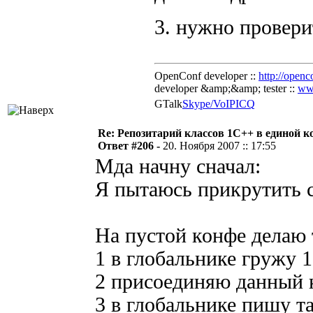
3. нужно провер
OpenConf developer ::
http://openc
developer &amp;&amp; tester ::
ww
GTalk
Skype/VoIP
ICQ
Re: Репозитарий классов 1С++ в единой к
Ответ #206 -
20. Ноября 2007 :: 17:55
Мда начну сначал:
Я пытаюсь прикрутить 
На пустой конфе делаю 
1 в глобальнике гружу 1c
2 присоединяю данный 
3 в глобальнике пишу т