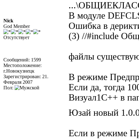
...\ОБЩИЕКЛА
В модуле DEF
Nick
Ошибка в дерикти
God Member
(3) //#include Об
Отсутствует
файлы существу
Сообщений: 1599
Местоположение:
г.Новокузнецк
В режиме Предпр
Зарегистрирован: 21.
Февраля 2007
Если да, тогда 1
Пол:
Визуал1С++ в пап
Юзай новый 1.0.
Если в режиме Пр