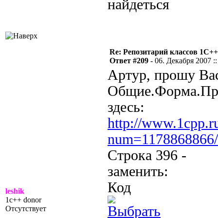
найдеться
Re: Репозитарий классов 1С++
Ответ #209 -
06. Декабря 2007 ::
Артур, прошу Вас
Общие.Форма.Пр
здесь:
http://www.1cpp.r
num=1178868866/
Строка 396 -
заменить:
Код
leshik
1c++ donor
Отсутствует