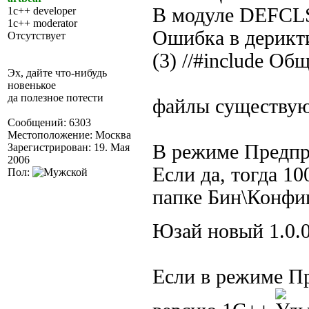
В модуле DEF
1c++ developer
1c++ moderator
Ошибка в дерикти
Отсутствует
(3) //#include Об
Эх, дайте что-нибудь
новенькое
да полезное потести
файлы существу
Сообщений: 6303
Местоположение: Москва
В режиме Предпр
Зарегистрирован: 19. Мая
2006
Если да, тогда 1
Пол:
папке Бин\Конфиг
Юзай новый 1.0.
Если в режиме Пр