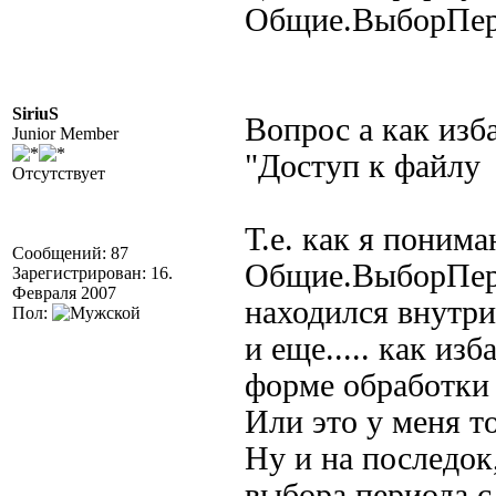
Общие.ВыборПер
SiriuS
Вопрос а как изб
Junior Member
"Дocтyп к фaйлy
Отсутствует
Т.е. как я понима
Сообщений: 87
Общие.ВыборПери
Зарегистрирован: 16.
Февраля 2007
находился внутри 
Пол:
и еще..... как из
форме обработки .
Или это у меня то
Ну и на последок
выбора периода с