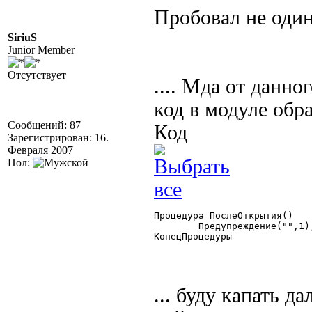
Пробовал не оди
SiriuS
Junior Member
Отсутствует
.... Мда от данно
код в модуле обра
Сообщений: 87
Код
Зарегистрирован: 16.
Февраля 2007
Пол:
Процедура ПослеОткрытия()

	Предупреждение("",1);

КонецПроцедуры 

... буду капать 