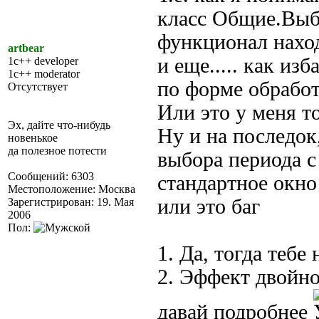
класс Общие.Выб
функционал наход
artbear
и еще..... как из
1c++ developer
1c++ moderator
по форме обработк
Отсутствует
Или это у меня то
Эх, дайте что-нибудь
Ну и на последок
новенькое
да полезное потести
выбора периода с
Сообщений: 6303
стандартное окно 
Местоположение: Москва
или это баг
Зарегистрирован: 19. Мая
2006
Пол:
1. Да, тогда теб
2. Эффект двойно
давай подробнее