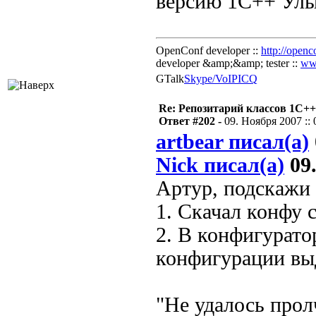
версию 1С++
OpenConf developer ::
http://openc
developer &amp;&amp; tester ::
ww
GTalk
Skype/VoIP
ICQ
Re: Репозитарий классов 1С++
Ответ #202 -
09. Ноября 2007 :: 
artbear писал(а)
Nick писал(а)
09.
Артур, подскажи 
1. Скачал конфу 
2. В конфигурато
конфигурации вы
"Не удалось прол