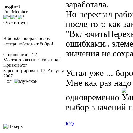
заработала.
mvgfirst
Full Member
Но перестал рабо
после того как з
Отсутствует
"ВключитьПерехва
В борьбе бобра с ослом
ошибками.. элем
всегда побеждает бобро!
значения не сохра
Сообщений: 152
Местоположение: Украина г.
Кривой Рог
Зарегистрирован: 17. Августа
Устал уже ... боро
2007
Мне как раз надо
Пол:
одновременно
выбор значений п
ICQ