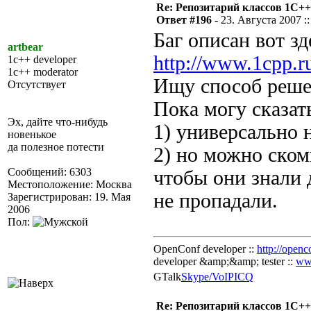
Re: Репозитарий классов 1С++
Ответ #196 -
23. Августа 2007 ::
Баг описан вот зд
artbear
http://www.1cpp.
1c++ developer
1c++ moderator
Ищу способ реше
Отсутствует
Пока могу сказать
Эх, дайте что-нибудь
1) универсально 
новенькое
да полезное потести
2) но можно ском
Сообщений: 6303
чтобы они знали 
Местоположение: Москва
не пропадали.
Зарегистрирован: 19. Мая
2006
Пол:
OpenConf developer ::
http://openc
developer &amp;&amp; tester ::
ww
GTalk
Skype/VoIP
ICQ
Re: Репозитарий классов 1С++