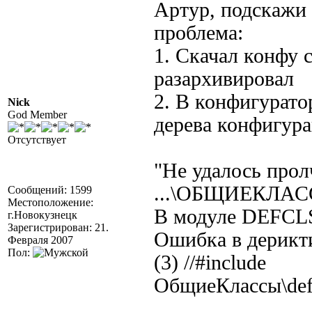
Артур, подскажи 
проблема:
1. Скачал конфу 
разархивировал
2. В конфигурато
Nick
God Member
дерева конфигур
Отсутствует
"Не удалось прол
...\ОБЩИЕКЛА
Сообщений: 1599
Местоположение:
В модуле DEF
г.Новокузнецк
Зарегистрирован: 21.
Ошибка в дерикти
Февраля 2007
Пол:
(3) //#include
ОбщиеКлассы\def