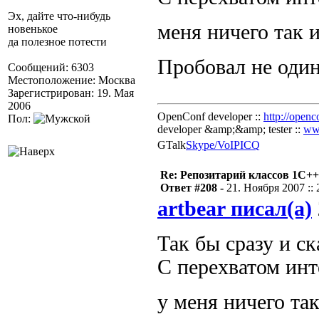
Эх, дайте что-нибудь
меня ничего так 
новенькое
да полезное потести
Пробовал не оди
Сообщений: 6303
Местоположение: Москва
Зарегистрирован: 19. Мая
2006
OpenConf developer ::
http://openc
Пол:
developer &amp;&amp; tester ::
ww
GTalk
Skype/VoIP
ICQ
Re: Репозитарий классов 1С++
Ответ #208 -
21. Ноября 2007 :: 
artbear писал(а)
Так бы сразу и с
C перехватом ин
у меня ничего та