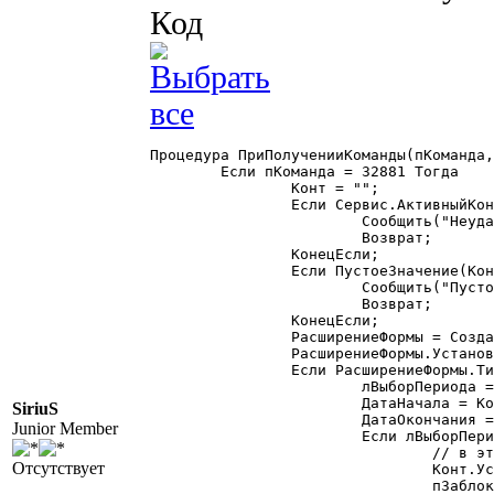
Код
Процедура ПриПолученииКоманды(пКоманда,
	Если пКоманда = 32881 Тогда

		Конт = "";

		Если Сервис.АктивныйКонтекст(Конт) = 0 Тогда

			Сообщить("Неудачаа активный контекст = ");

			Возврат;

		КонецЕсли;

		Если ПустоеЗначение(Конт) = 1 Тогда

			Сообщить("Пустой активный контекст = ");

			Возврат;

		КонецЕсли;

		РасширениеФормы = СоздатьОбъект("РасширениеФормы");

		РасширениеФормы.УстановитьФорму(Конт.Форма);

		Если РасширениеФормы.ТипОбъекта() = "Журнал" Тогда

			лВыборПериода = СоздатьОбъект("Общие.ВыборПериода");

			ДатаНачала = Конт.НачалоИнтервала(); //'01.05.1995';

SiriuS
			ДатаОкончания = Конт.КонецИнтервала(); //'25.05.2007';

Junior Member
			Если лВыборПериода.ВвестиПериод(ДатаНачала, ДатаОкончания, "Выберите интервал журнала") = 1 Тогда

				// в этот момент идет повторная отправка команды 32881, от чего и защитились

Отсутствует
				Конт.УстановитьИнтервал(ДатаНачала, ДатаОкончания);

				пЗаблокироватьКоманду = 1;
