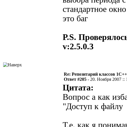
стандартное окно 
это баг
P.S. Проверялось
v:2.5.0.3
Re: Репозитарий классов 1С++
Ответ #205 -
20. Ноября 2007 :: 
Цитата:
Вопрос а как изб
"Дocтyп к фaйлy
Т.е. как я поним