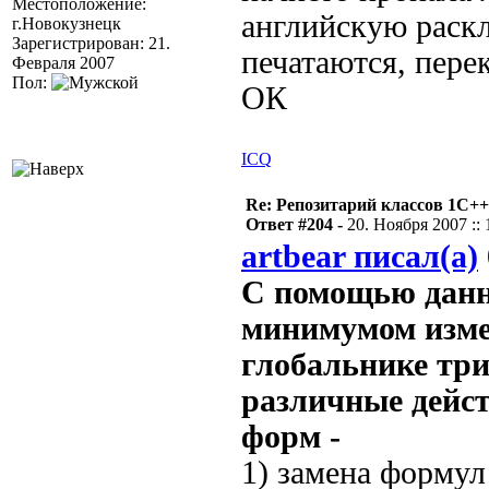
Местоположение:
английскую раскл
г.Новокузнецк
Зарегистрирован: 21.
печатаются, пере
Февраля 2007
Пол:
ОК
ICQ
Re: Репозитарий классов 1С++
Ответ #204 -
20. Ноября 2007 :: 
artbear писал(а)
С помощью данно
минимумом изме
глобальнике тр
различные дейс
форм -
1) замена формул 