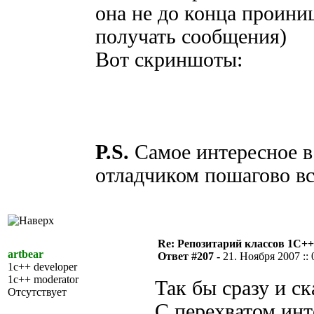
она не до конца проини
получать сообщения)
Вот скриншоты:
P.S.
Самое интересное в 
отладчиком пошагово вс
Re: Репозитарий классов 1С++
artbear
Ответ #207 -
21. Ноября 2007 :: 
1c++ developer
1c++ moderator
Так бы сразу и с
Отсутствует
C перехватом ин