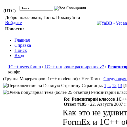
(UTC)
Добро пожаловать, Гость. Пожалуйста
Войдите
Новости:
Главная
Справка
Поиск
Вход
1С++ users forum
›
1С++ и прочие расширения v7
›
Репозито
конфе
(Группа Модераторов: 1c++ moderator)
‹ Нет Темы |
Следующая
Страницы:
1
...
12
13
[1
Репозитарий класс
Re: Репозитарий классов 1С++
Ответ #195 -
22. Августа 2007 ::
Как это не удивит
FormEx и 1С++ о