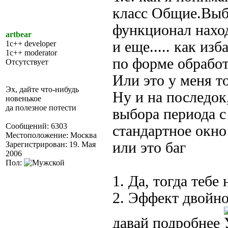
класс Общие.Выб
функционал наход
artbear
и еще..... как из
1c++ developer
1c++ moderator
по форме обработк
Отсутствует
Или это у меня то
Эх, дайте что-нибудь
Ну и на последок
новенькое
да полезное потести
выбора периода с
Сообщений: 6303
стандартное окно 
Местоположение: Москва
или это баг
Зарегистрирован: 19. Мая
2006
Пол:
1. Да, тогда теб
2. Эффект двойно
давай подробнее