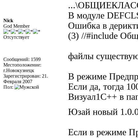
...\ОБЩИЕКЛА
В модуле DEF
Nick
Ошибка в дерикти
God Member
(3) //#include Об
Отсутствует
файлы существу
Сообщений: 1599
Местоположение:
г.Новокузнецк
В режиме Предпр
Зарегистрирован: 21.
Февраля 2007
Если да, тогда 1
Пол:
Визуал1С++ в пап
Юзай новый 1.0.
Если в режиме Пр