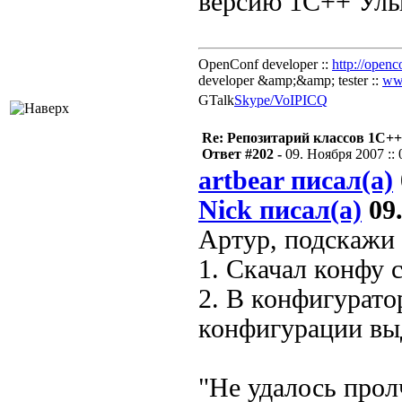
версию 1С++
OpenConf developer ::
http://openc
developer &amp;&amp; tester ::
ww
GTalk
Skype/VoIP
ICQ
Re: Репозитарий классов 1С++
Ответ #202 -
09. Ноября 2007 :: 
artbear писал(а)
Nick писал(а)
09.
Артур, подскажи 
1. Скачал конфу 
2. В конфигурато
конфигурации вы
"Не удалось прол