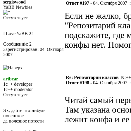
sergiowood
Ответ #197 -
04. Октября 2007 ::
YaBB Newbies
Если не жалко, б
Отсутствует
"Репозитарий кла
подскажите, где 
I Love YaBB 2!
конфы нет. Помог
Сообщений: 2
Зарегистрирован: 04. Октября
2007
Re: Репозитарий классов 1С++
artbear
Ответ #198 -
04. Октября 2007 ::
1c++ developer
1c++ moderator
Отсутствует
Читай самый пер
Там указана осн
Эх, дайте что-нибудь
новенькое
лежит конфа и ее
да полезное потести