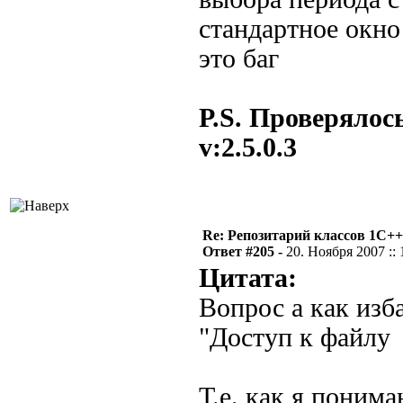
стандартное окно 
это баг
P.S. Проверялось
v:2.5.0.3
Re: Репозитарий классов 1С++
Ответ #205 -
20. Ноября 2007 :: 
Цитата:
Вопрос а как изб
"Дocтyп к фaйлy
Т.е. как я поним