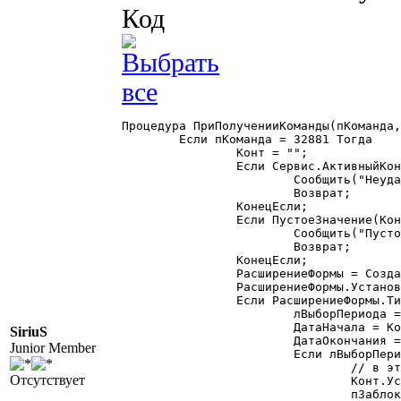
Код
Процедура ПриПолученииКоманды(пКоманда,
	Если пКоманда = 32881 Тогда

		Конт = "";

		Если Сервис.АктивныйКонтекст(Конт) = 0 Тогда

			Сообщить("Неудачаа активный контекст = ");

			Возврат;

		КонецЕсли;

		Если ПустоеЗначение(Конт) = 1 Тогда

			Сообщить("Пустой активный контекст = ");

			Возврат;

		КонецЕсли;

		РасширениеФормы = СоздатьОбъект("РасширениеФормы");

		РасширениеФормы.УстановитьФорму(Конт.Форма);

		Если РасширениеФормы.ТипОбъекта() = "Журнал" Тогда

			лВыборПериода = СоздатьОбъект("Общие.ВыборПериода");

			ДатаНачала = Конт.НачалоИнтервала(); //'01.05.1995';

SiriuS
			ДатаОкончания = Конт.КонецИнтервала(); //'25.05.2007';

Junior Member
			Если лВыборПериода.ВвестиПериод(ДатаНачала, ДатаОкончания, "Выберите интервал журнала") = 1 Тогда

				// в этот момент идет повторная отправка команды 32881, от чего и защитились

Отсутствует
				Конт.УстановитьИнтервал(ДатаНачала, ДатаОкончания);

				пЗаблокироватьКоманду = 1;
