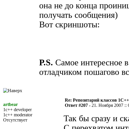
она не до конца проини
получать сообщения)
Вот скриншоты:
P.S.
Самое интересное в 
отладчиком пошагово вс
Re: Репозитарий классов 1С++
artbear
Ответ #207 -
21. Ноября 2007 :: 
1c++ developer
1c++ moderator
Так бы сразу и с
Отсутствует
C перехватом ин