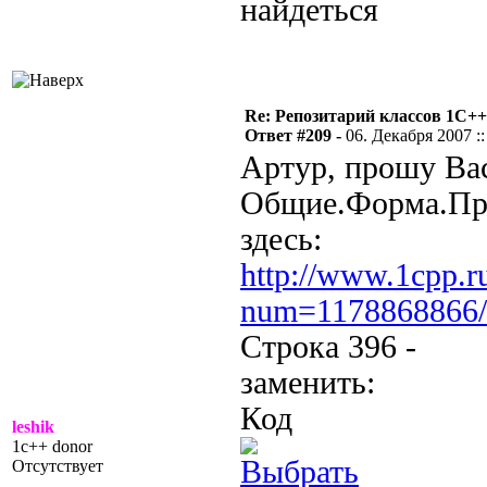
найдеться
Re: Репозитарий классов 1С++
Ответ #209 -
06. Декабря 2007 ::
Артур, прошу Вас
Общие.Форма.Пр
здесь:
http://www.1cpp.r
num=1178868866/
Строка 396 -
заменить:
Код
leshik
1c++ donor
Отсутствует