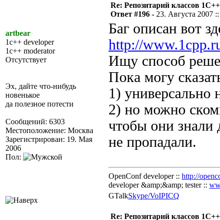
Re: Репозитарий классов 1С++
Ответ #196 -
23. Августа 2007 ::
Баг описан вот зд
artbear
http://www.1cpp.
1c++ developer
1c++ moderator
Ищу способ реше
Отсутствует
Пока могу сказать
Эх, дайте что-нибудь
1) универсально 
новенькое
да полезное потести
2) но можно ском
Сообщений: 6303
чтобы они знали 
Местоположение: Москва
не пропадали.
Зарегистрирован: 19. Мая
2006
Пол:
OpenConf developer ::
http://openc
developer &amp;&amp; tester ::
ww
GTalk
Skype/VoIP
ICQ
Re: Репозитарий классов 1С++