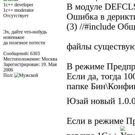
В модуле DEF
1c++ developer
1c++ moderator
Ошибка в дерикти
Отсутствует
(3) //#include Об
Эх, дайте что-нибудь
новенькое
да полезное потести
файлы существу
Сообщений: 6303
Местоположение: Москва
В режиме Предпр
Зарегистрирован: 19. Мая
2006
Если да, тогда 1
Пол:
папке Бин\Конфиг
Юзай новый 1.0.
Если в режиме Пр