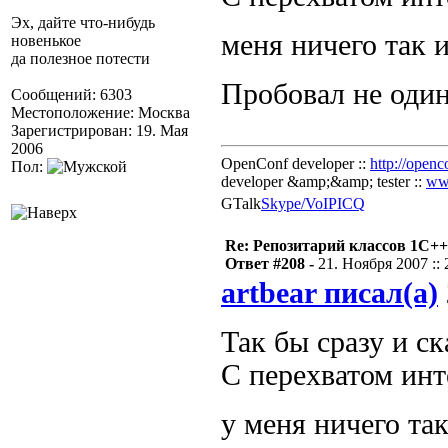
Эх, дайте что-нибудь
меня ничего так 
новенькое
да полезное потести
Пробовал не оди
Сообщений: 6303
Местоположение: Москва
Зарегистрирован: 19. Мая
2006
OpenConf developer ::
http://openc
Пол:
developer &amp;&amp; tester ::
ww
GTalk
Skype/VoIP
ICQ
Re: Репозитарий классов 1С++
Ответ #208 -
21. Ноября 2007 :: 
artbear писал(а)
Так бы сразу и с
C перехватом ин
у меня ничего та