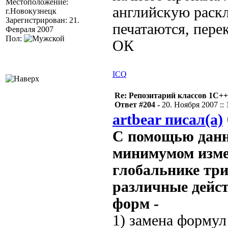
Местоположение:
английскую раскл
г.Новокузнецк
Зарегистрирован: 21.
печатаются, пере
Февраля 2007
Пол:
ОК
ICQ
Re: Репозитарий классов 1С++
Ответ #204 -
20. Ноября 2007 :: 
artbear писал(а)
С помощью данно
минимумом изме
глобальнике тр
различные дейс
форм -
1) замена формул 