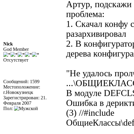
Артур, подскажи 
проблема:
1. Скачал конфу 
разархивировал
2. В конфигурато
Nick
God Member
дерева конфигур
Отсутствует
"Не удалось прол
...\ОБЩИЕКЛА
Сообщений: 1599
Местоположение:
В модуле DEF
г.Новокузнецк
Зарегистрирован: 21.
Ошибка в дерикти
Февраля 2007
Пол:
(3) //#include
ОбщиеКлассы\def