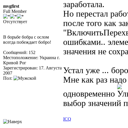
заработала.
mvgfirst
Full Member
Но перестал рабо
после того как з
Отсутствует
"ВключитьПерехва
В борьбе бобра с ослом
ошибками.. элем
всегда побеждает бобро!
значения не сохра
Сообщений: 152
Местоположение: Украина г.
Кривой Рог
Зарегистрирован: 17. Августа
Устал уже ... боро
2007
Мне как раз надо
Пол:
одновременно
выбор значений п
ICQ