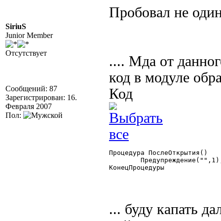
Пробовал не оди
SiriuS
Junior Member
Отсутствует
.... Мда от данно
код в модуле обра
Сообщений: 87
Код
Зарегистрирован: 16.
Февраля 2007
Пол:
Процедура ПослеОткрытия()

	Предупреждение("",1);

КонецПроцедуры 

... буду капать 