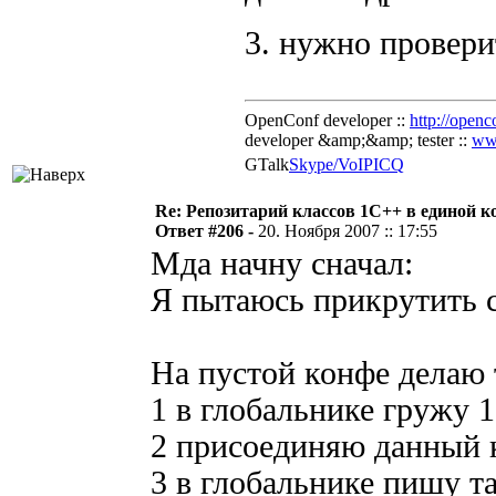
3. нужно провер
OpenConf developer ::
http://openc
developer &amp;&amp; tester ::
ww
GTalk
Skype/VoIP
ICQ
Re: Репозитарий классов 1С++ в единой к
Ответ #206 -
20. Ноября 2007 :: 17:55
Мда начну сначал:
Я пытаюсь прикрутить 
На пустой конфе делаю 
1 в глобальнике гружу 1c
2 присоединяю данный 
3 в глобальнике пишу т