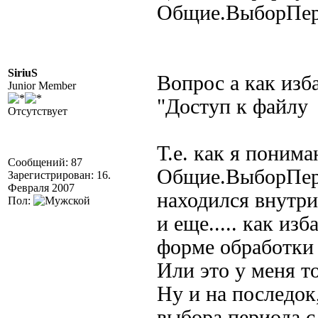
Общие.ВыборПер
SiriuS
Вопрос а как изб
Junior Member
"Дocтyп к фaйлy
Отсутствует
Т.е. как я понима
Сообщений: 87
Общие.ВыборПери
Зарегистрирован: 16.
Февраля 2007
находился внутри 
Пол:
и еще..... как из
форме обработки .
Или это у меня то
Ну и на последок
выбора периода с