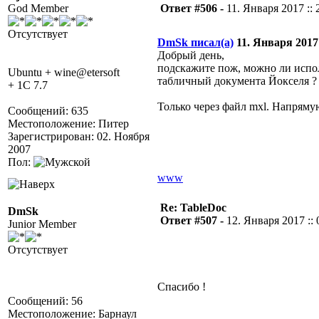
God Member
Ответ #506 -
11. Января 2017 :: 
Отсутствует
DmSk писал(а)
11. Января 2017 
Добрый день,
подскажите пож, можно ли испо
Ubuntu + wine@etersoft
табличный документа Йокселя ?
+ 1C 7.7
Только через файл mxl. Напряму
Сообщений: 635
Местоположение: Питер
Зарегистрирован: 02. Ноября
2007
Пол:
www
Re: TableDoc
DmSk
Ответ #507 -
12. Января 2017 :: 
Junior Member
Отсутствует
Спасибо !
Сообщений: 56
Местоположение: Барнаул