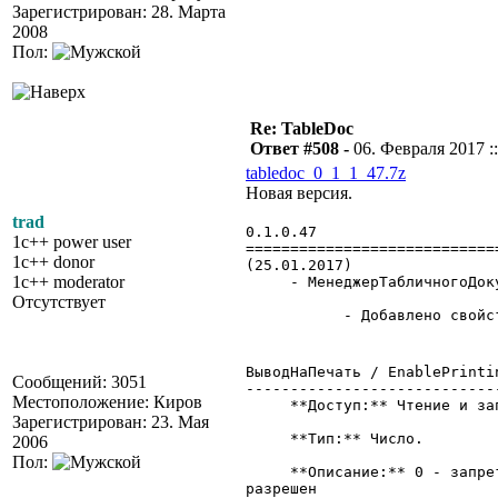
Зарегистрирован: 28. Марта
2008
Пол:
Re: TableDoc
Ответ #508 -
06. Февраля 2017 ::
tabledoc_0_1_1_47.7z
Новая версия.
trad
0.1.0.47
1c++ power user
============================
1c++ donor
(25.01.2017)
1c++ moderator
- МенеджерТабличногоДоку
Отсутствует
- Добавлено свойство 
ВыводНаПечать / EnablePrinti
Сообщений: 3051
----------------------------
Местоположение: Киров
**Доступ:** Чтение и зап
Зарегистрирован: 23. Мая
**Тип:** Число.
2006
Пол:
**Описание:** 0 - запрет в
разрешен