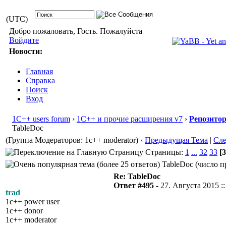
(UTC)
Добро пожаловать, Гость. Пожалуйста
Войдите
Новости:
Главная
Справка
Поиск
Вход
1С++ users forum
›
1С++ и прочие расширения v7
›
Репозито
TableDoc
(Группа Модераторов: 1c++ moderator)
‹
Предыдущая Тема
|
Сл
Страницы:
1
...
32
33
[3
TableDoc (число п
Re: TableDoc
Ответ #495 -
27. Августа 2015 ::
trad
1c++ power user
1c++ donor
1c++ moderator