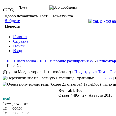
(UTC)
Добро пожаловать, Гость. Пожалуйста
Войдите
Новости:
Главная
Справка
Поиск
Вход
1С++ users forum
›
1С++ и прочие расширения v7
›
Репозито
TableDoc
(Группа Модераторов: 1c++ moderator)
‹
Предыдущая Тема
|
Сл
Страницы:
1
...
32
33
[3
TableDoc (число п
Re: TableDoc
Ответ #495 -
27. Августа 2015 ::
trad
1c++ power user
1c++ donor
1c++ moderator