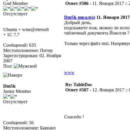
God Member
Ответ #506 -
11. Января 2017 :: 
Отсутствует
DmSk писал(а)
11. Января 2017 
Добрый день,
подскажите пож, можно ли испо
Ubuntu + wine@etersoft
табличный документа Йокселя ?
+ 1C 7.7
Только через файл mxl. Напряму
Сообщений: 635
Местоположение: Питер
Зарегистрирован: 02. Ноября
2007
Пол:
www
Re: TableDoc
DmSk
Ответ #507 -
12. Января 2017 :: 
Junior Member
Отсутствует
Спасибо !
Сообщений: 56
Местоположение: Барнаул