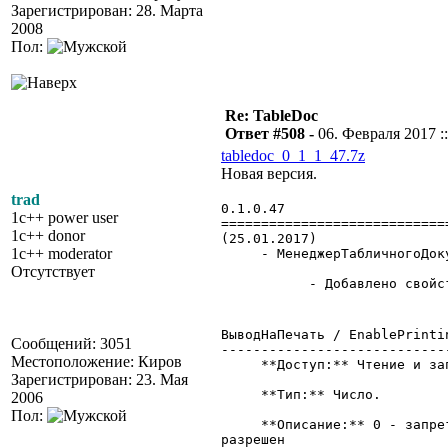
Зарегистрирован: 28. Марта
2008
Пол:
Re: TableDoc
Ответ #508 -
06. Февраля 2017 ::
tabledoc_0_1_1_47.7z
Новая версия.
trad
0.1.0.47
1c++ power user
============================
1c++ donor
(25.01.2017)
1c++ moderator
- МенеджерТабличногоДоку
Отсутствует
- Добавлено свойство 
ВыводНаПечать / EnablePrinti
Сообщений: 3051
----------------------------
Местоположение: Киров
**Доступ:** Чтение и зап
Зарегистрирован: 23. Мая
**Тип:** Число.
2006
Пол:
**Описание:** 0 - запрет в
разрешен