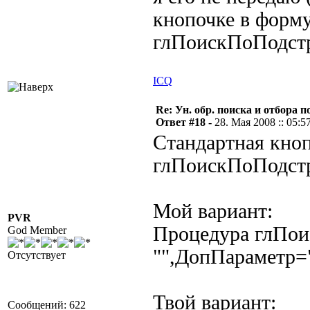
кнопочке в форму
глПоискПоПодстр
ICQ
Re: Ун. обр. поиска и отбора 
Ответ #18 -
28. Мая 2008 :: 05:5
Стандартная кноп
глПоискПоПодст
Мой вариант:
PVR
Процедура глПои
God Member
"",ДопПараметр=
Отсутствует
Твой вариант:
Сообщений: 622