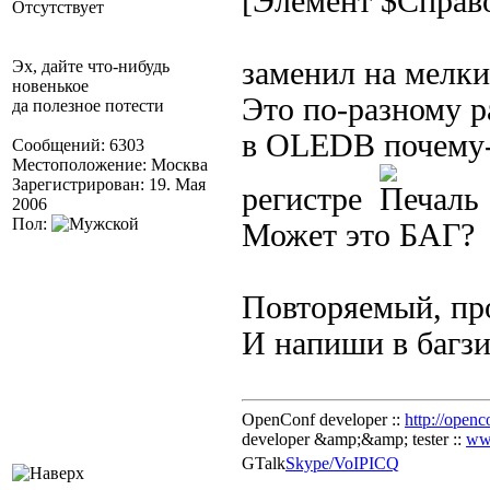
[Элемент $Справ
Отсутствует
заменил на мелки
Эх, дайте что-нибудь
новенькое
Это по-разному
да полезное потести
в OLEDB почему-
Сообщений: 6303
Местоположение: Москва
Зарегистрирован: 19. Мая
регистре
2006
Пол:
Может это БАГ?
Повторяемый, пр
И напиши в багзи
OpenConf developer ::
http://openc
developer &amp;&amp; tester ::
ww
GTalk
Skype/VoIP
ICQ