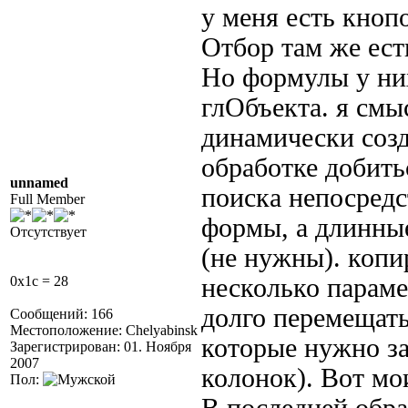
у меня есть кноп
Отбор там же ест
Но формулы у них
глОбъекта. я смы
динамически созд
обработке добить
unnamed
поиска непосред
Full Member
формы, а длинные
Отсутствует
(не нужны). копи
0x1c = 28
несколько параме
долго перемещать
Сообщений: 166
Местоположение: Chelyabinsk
которые нужно з
Зарегистрирован: 01. Ноября
2007
колонок). Вот мо
Пол: