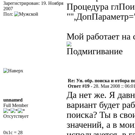
Зарегистрирован: 19. Ноября
Процедура глПои
2007
Пол:
"",ДопПараметр=
Мой работает на 
Re: Ун. обр. поиска и отбора 
Ответ #19 -
28. Мая 2008 :: 06:0
Да нет же. Я дав
unnamed
вариант будет ра
Full Member
поиска? Ты в сво
Отсутствует
значений, а в мо
0x1c = 28
используется, в 