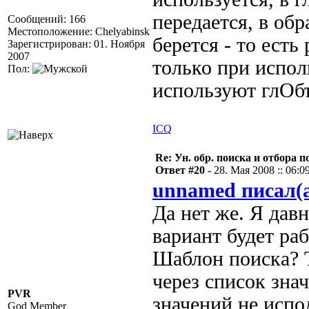
передается, в обр
Сообщений: 166
Местоположение: Chelyabinsk
берется - то есть
Зарегистрирован: 01. Ноября
2007
только при испол
Пол:
используют глОбъ
ICQ
Re: Ун. обр. поиска и отбора 
Ответ #20 -
28. Мая 2008 :: 06:0
unnamed писал(
Да нет же. Я дав
вариант будет раб
Шаблон поиска? Т
через список зна
PVR
значений не испо
God Member