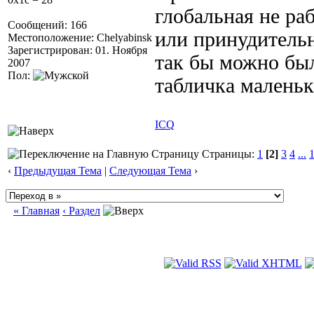
глобальная не ра
Сообщений: 166
или принудительн
Местоположение: Chelyabinsk
Зарегистрирован: 01. Ноября
так бы можно был
2007
Пол:
табличка маленьк
ICQ
Страницы:
1
[2]
3
4
...
‹
Предыдущая Тема
|
Следующая Тема
›
« Главная
‹ Раздел