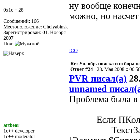
ну вообще конечн
0x1c = 28
можно, но насчет 
Сообщений: 166
Местоположение: Chelyabinsk
Зарегистрирован: 01. Ноября
2007
Пол:
ICQ
Re: Ун. обр. поиска и отбора 
Ответ #24 -
28. Мая 2008 :: 06:5
PVR писал(а)
28.
unnamed писал(
Проблема была в
Если ПКолонк
artbear
ТекстЗапроса
1c++ developer
1c++ moderator