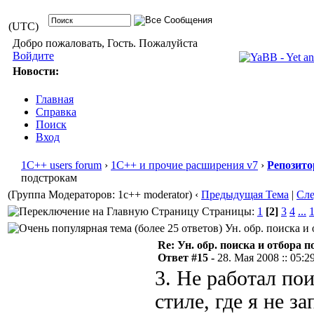
(UTC)
Добро пожаловать, Гость. Пожалуйста
Войдите
Новости:
Главная
Справка
Поиск
Вход
1С++ users forum
›
1С++ и прочие расширения v7
›
Репозито
подстрокам
(Группа Модераторов: 1c++ moderator)
‹
Предыдущая Тема
|
Сл
Страницы:
1
[2]
3
4
...
Ун. обр. поиска и 
Re: Ун. обр. поиска и отбора 
Ответ #15 -
28. Мая 2008 :: 05:2
3. Не работал по
стиле, где я не 