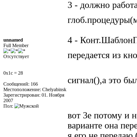
3 - должно работ
глоб.процедуры(
4 - Конт.ШаблонП
unnamed
Full Member
передается из кн
Отсутствует
0x1c = 28
сигнал(),а это б
Сообщений: 166
Местоположение: Chelyabinsk
Зарегистрирован: 01. Ноября
2007
Пол:
вот 3е потому и н
варианте она пер
я его не передаю 