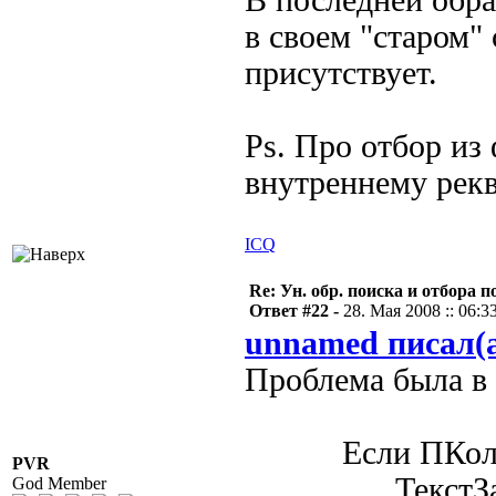
В последней обра
в своем "старом"
присутствует.
Ps. Про отбор из
внутреннему рекв
ICQ
Re: Ун. обр. поиска и отбора 
Ответ #22 -
28. Мая 2008 :: 06:3
unnamed писал(
Проблема была в
Если ПКолонк
PVR
ТекстЗапроса
God Member