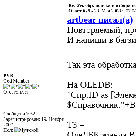
Re: Ун. обр. поиска и отбора 
Ответ #25 -
28. Мая 2008 :: 07:0
artbear писал(а)
Повторяемый, пр
И напиши в багзи
Так эта обработк
PVR
God Member
На OLEDB:
Отсутствует
"Спр.ID as [Элем
$Справочник."+В
Сообщений: 622
Зарегистрирован: 19. Ноября
ТЗ =
2007
Пол:
ОлеДБКоманда.Вы