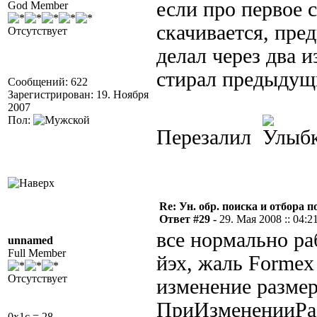
если про первое 
God Member
скачивается, пре
Отсутствует
делал через два 
стирал предыдущи
Сообщений: 622
Зарегистрирован: 19. Ноября
2007
Пол:
Перезалил
Re: Ун. обр. поиска и отбора 
Ответ #29 -
29. Мая 2008 :: 04:2
все нормально ра
unnamed
Full Member
йэх, жаль Formex
Отсутствует
изменение размер
ПриИзмененииРаз
0x1c = 28