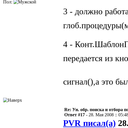
Пол:
3 - должно работ
глоб.процедуры(
4 - Конт.ШаблонП
передается из кн
сигнал(),а это б
Re: Ун. обр. поиска и отбора 
Ответ #17 -
28. Мая 2008 :: 05:4
PVR писал(а)
28.