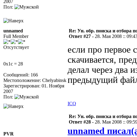
2007
Пол:
unnamed
Re: Ун. обр. поиска и отбора 
Full Member
Ответ #27 -
28. Мая 2008 :: 09:4
Отсутствует
если про первое 
скачивается, пре
0x1c = 28
делал через два 
Сообщений: 166
предыдущий файл
Местоположение: Chelyabinsk
Зарегистрирован: 01. Ноября
2007
Пол:
ICQ
Re: Ун. обр. поиска и отбора 
Ответ #28 -
28. Мая 2008 :: 09:5
unnamed писал(
PVR