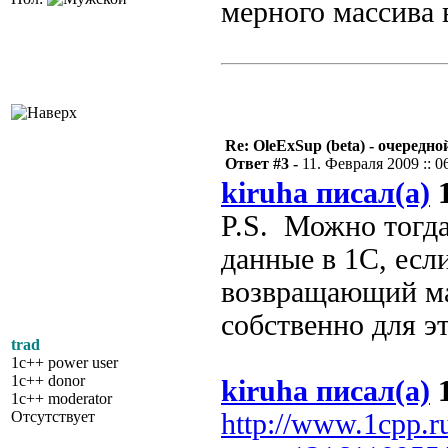
мерного массива 
Re: OleExSup (beta) - очередн
Ответ #3 -
11. Февраля 2009 :: 0
kiruha писал(а)
1
P.S. Можно тогда
данные в 1С, если
возвращающий ма
собственно для э
trad
1c++ power user
1c++ donor
kiruha писал(а)
1
1c++ moderator
Отсутствует
http://www.1cpp.r