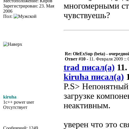
Местоположение: Киров
многомерными ст
Зарегистрирован: 23. Мая
2006
чувствуешь?
Пол:
Re: OleExSup (beta) - очередн
Ответ #10 -
11. Февраля 2009 :: 
trad писал(а)
11.
kiruha писал(а)
1
P.S> Непонятный 
загрузке компоне
kiruha
1c++ power user
неактивным.
Отсутствует
уверен что это с
Сообщений: 1249