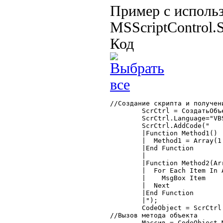
Пример с исполь
MSScriptControl.S
Код
//Создание скрипта и получени
	ScrCtrl = СоздатьОбъект("ScriptControl");

	ScrCtrl.Language="VBScript";

	ScrCtrl.AddCode("

	|Function Method1()

	|  Method1 = Array(1.2345, ""_Строка_"", Date)

	|End Function

	|

	|Function Method2(Arr)

	|  For Each Item In Arr

	|    MsgBox Item

	|  Next

	|End Function

	|");

	CodeObject = ScrCtrl.Modules("Global").CodeObject;

//Вызов метода объекта

	Массив = CodeObject.Method1();
