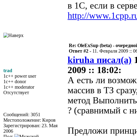
в 1С, если в сер
http://www.1cpp.
Re: OleExSup (beta) - очередн
Ответ #2 -
11. Февраля 2009 :: 0
kiruha писал(а)
1
2009 :: 18:02:
trad
1c++ power user
А есть ли возмож
1c++ donor
1c++ moderator
массив в ТЗ сразу
Отсутствует
метод Выполнит
? (сравнимый с н
Сообщений: 3051
Местоположение: Киров
Зарегистрирован: 23. Мая
Предложи принци
2006
Пол: