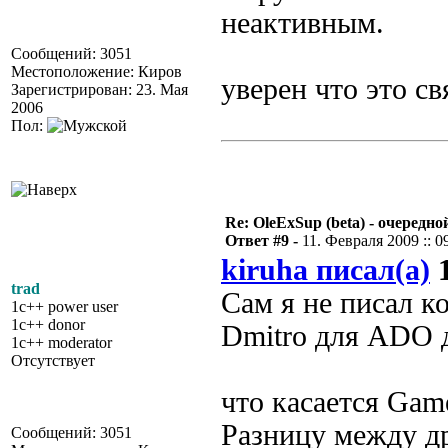
неактивным.
Сообщений: 3051
Местоположение: Киров
уверен что это с
Зарегистрирован: 23. Мая
2006
Пол:
Re: OleExSup (beta) - очередн
Ответ #9 -
11. Февраля 2009 :: 0
kiruha писал(а)
1
trad
Сам я не писал к
1c++ power user
1c++ donor
Dmitro для ADO д
1c++ moderator
Отсутствует
что касается Game
Разницу между д
Сообщений: 3051