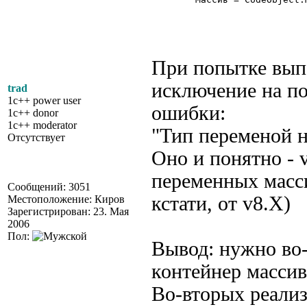
При попытке вып
исключение на по
trad
1c++ power user
ошибки:
1c++ donor
1c++ moderator
"Тип переменой н
Отсутствует
Оно и понятно - v
переменных масс
Сообщений: 3051
кстати, от v8.X)
Местоположение: Киров
Зарегистрирован: 23. Мая
2006
Пол:
Вывод: нужно во-
контейнер массив
Во-вторых реализ