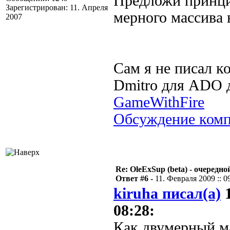
Предложи принци
Зарегистрирован: 11. Апреля
мерного массива 
2007
Сам я не писал к
Dmitro для ADO д
GameWithFire
Обсуждение ком
Re: OleExSup (beta) - очередн
Ответ #6 -
11. Февраля 2009 :: 0
kiruha писал(а)
1
08:28:
Как двумерный м