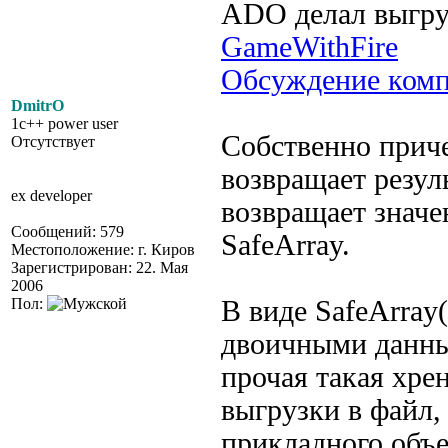
ADO делал выгру
GameWithFire
Обсуждение ком
DmitrO
1c++ power user
Собственно прич
Отсутствует
возвращает резул
ex developer
возвращает значе
Сообщений: 579
SafeArray.
Местоположение: г. Киров
Зарегистрирован: 22. Мая
2006
Пол:
В виде SafeArra
двоичными данны
прочая такая хре
выгрузки в файл,
прикладного объ