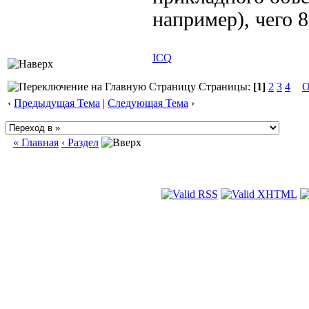
например), чего 8
ICQ
Страницы:
[1]
2
3
4
О
‹
Предыдущая Тема
|
Следующая Тема
›
« Главная
‹ Раздел