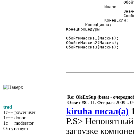
			ОбойтиМассив3(Массив, Измерение+1, Индексы);

		Иначе

			Значение = Массив.GetValue(Индексы);

			Сообщить(ТипЗначенияСтр(Значение)+" "+Значение);

		КонецЕсли;

	КонецЦикла;

КонецПроцедуры

ОбойтиМассив1(Массив);

ОбойтиМассив2(Массив);

ОбойтиМассив3(Массив);

Re: OleExSup (beta) - очередн
Ответ #8 -
11. Февраля 2009 :: 0
trad
kiruha писал(а)
1
1c++ power user
1c++ donor
P.S> Непонятный 
1c++ moderator
Отсутствует
загрузке компоне