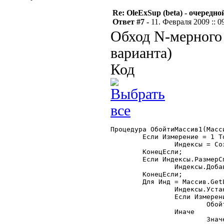
Re: OleExSup (beta) - очередн
Ответ #7 -
11. Февраля 2009 :: 0
Обход N-мерного 
варианта)
Код
Процедура ОбойтиМассив1(Масс
	Если Измерение = 1 Тогда

		Индексы = СоздатьОбъект("СписокЗначений");

	КонецЕсли;

	Если Индексы.РазмерСписка()<Измерение Тогда

		Индексы.ДобавитьЗначение("");

	КонецЕсли;

	Для Инд = Массив.GetLBound(Измерение) По Массив.GetUBound(Измерение) Цикл

		Индексы.УстановитьЗначение(Измерение, Инд);

		Если Измерение < Массив.GetDim() Тогда

			ОбойтиМассив1(Массив, Измерение+1, Индексы);

		Иначе

			Значение = Массив.GetValue(Индексы);
