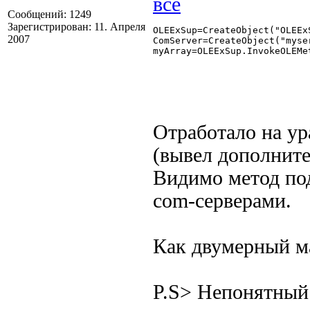
Сообщений: 1249
Зарегистрирован: 11. Апреля
OLEExSup=CreateObject("OLEExS
2007
ComServer=CreateObject("myser
myArray=OLEExSup.InvokeOLEMe
Отработало на ур
(вывел дополните
Видимо метод по
com-серверами.
Как двумерный м
P.S> Непонятный 