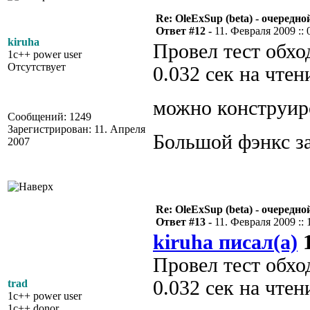
Re: OleExSup (beta) - очередн
Ответ #12 -
11. Февраля 2009 :: 
kiruha
Провел тест обхо
1c++ power user
Отсутствует
0.032 сек на чтен
можно конструир
Сообщений: 1249
Зарегистрирован: 11. Апреля
Большой фэнкс з
2007
Re: OleExSup (beta) - очередн
Ответ #13 -
11. Февраля 2009 :: 
kiruha писал(а)
1
Провел тест обхо
0.032 сек на чтен
trad
1c++ power user
1c++ donor