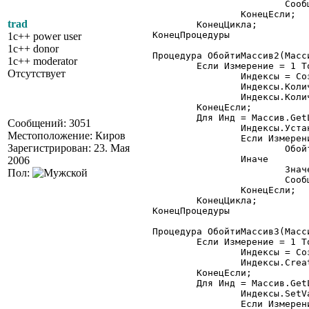
			Сообщить(ТипЗначенияСтр(Значение)+" "+Значение);

		КонецЕсли;

trad
	КонецЦикла;

КонецПроцедуры

1c++ power user
1c++ donor
Процедура ОбойтиМассив2(Масс
1c++ moderator
	Если Измерение = 1 Тогда

Отсутствует
		Индексы = СоздатьОбъект("ТаблицаЗначений");

		Индексы.КоличествоКолонок(1);

		Индексы.КоличествоСтрок(Массив.GetDim());

	КонецЕсли;

	Для Инд = Массив.GetLBound(Измерение) По Массив.GetUBound(Измерение) Цикл

Сообщений: 3051
		Индексы.УстановитьЗначение(Измерение, 1, Инд);

Местоположение: Киров
		Если Измерение < Массив.GetDim() Тогда

Зарегистрирован: 23. Мая
			ОбойтиМассив2(Массив, Измерение+1, Индексы);

		Иначе

2006
			Значение = Массив.GetValue(Индексы);

Пол:
			Сообщить(ТипЗначенияСтр(Значение)+" "+Значение);

		КонецЕсли;

	КонецЦикла;

КонецПроцедуры

Процедура ОбойтиМассив3(Масс
	Если Измерение = 1 Тогда

		Индексы = СоздатьОбъект("OLESafeArray");

		Индексы.Create(Индексы.VarTypes.VT_I2, Массив.GetDim());

	КонецЕсли;

	Для Инд = Массив.GetLBound(Измерение) По Массив.GetUBound(Измерение) Цикл

		Индексы.SetValue(Измерение-1, Инд);

		Если Измерение < Массив.GetDim() Тогда
