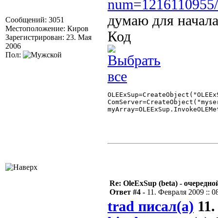
num=1216110955/
думаю для начала
Сообщений: 3051
Местоположение: Киров
Код
Зарегистрирован: 23. Мая
2006
Пол:
OLEExSup=CreateObject("OLEExS
ComServer=CreateObject("myser
myArray=OLEExSup.InvokeOLEMe
Re: OleExSup (beta) - очередн
Ответ #4 -
11. Февраля 2009 :: 0
trad писал(а)
11.