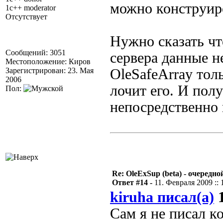
можно конструир
1c++ moderator
Отсутствует
Нужно сказать чт
Сообщений: 3051
сервера данные н
Местоположение: Киров
Зарегистрирован: 23. Мая
OleSafeArray толь
2006
лочит его. И пол
Пол:
непосредственно 
Re: OleExSup (beta) - очередн
Ответ #14 -
11. Февраля 2009 :: 
kiruha писал(а)
1
Сам я не писал к