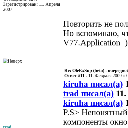
Зарегистрирован: 11. Апреля
2007
Повторить не пол
Но вспоминаю, чт
V77.Application )
Re: OleExSup (beta) - очередн
Ответ #11 -
11. Февраля 2009 :: 
kiruha писал(а)
1
trad писал(а)
11.
kiruha писал(а)
1
P.S> Непонятный 
компоненты окно
trad