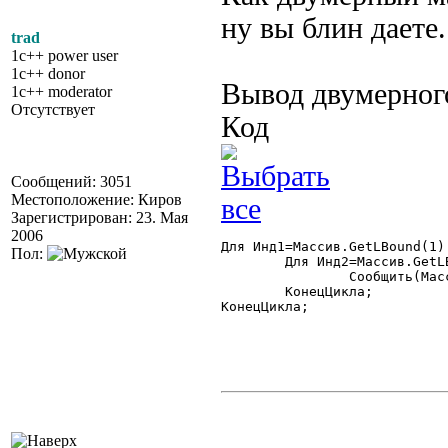
ну вы блин даете.
trad
1c++ power user
1c++ donor
Вывод двумерног
1c++ moderator
Отсутствует
Код
Сообщений: 3051
Местоположение: Киров
Зарегистрирован: 23. Мая
2006
Для Инд1=Массив.GetLBound(1)
Пол:
	Для Инд2=Массив.GetLBound(2) По Массив.GetUBound(2) Цикл

		Сообщить(Массив.GetValue(Инд1,Инд2));

	КонецЦикла;

КонецЦикла;
