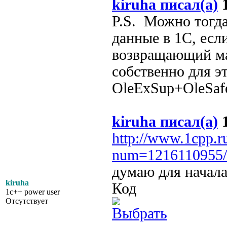
kiruha писал(а)
1
P.S. Можно тогда
данные в 1С, если
возвращающий ма
собственно для э
OleExSup+OleSaf
kiruha писал(а)
1
http://www.1cpp.r
num=1216110955/
думаю для начала
kiruha
Код
1c++ power user
Отсутствует