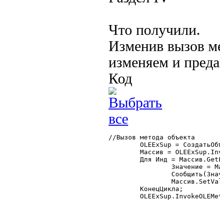
Что получили.
Изменив вызов ме
изменяем и преда
Код
//Вызов метода объекта

	OLEExSup = СоздатьОбъект("OLEExSup");

	Массив = OLEExSup.InvokeOLEMethod(CodeObject, "Method1");

	Для Инд = Массив.GetLBound() По Массив.GetUBound() Цикл

		Значение = Массив.GetValue(Инд);

		Сообщить(Значение);

		Массив.SetValue(Инд, Значение+1);

	КонецЦикла;

	OLEExSup.InvokeOLEMethod(CodeObject, "Method2", Массив); 
