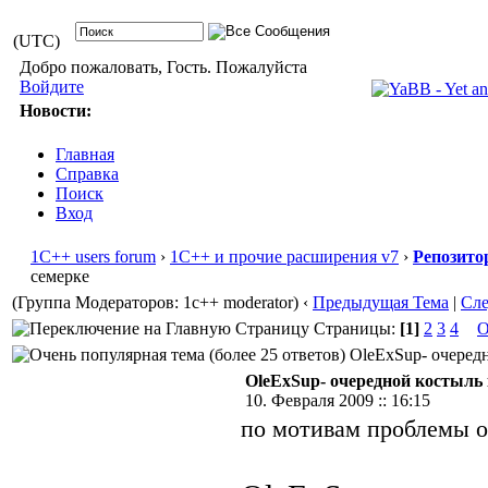
(UTC)
Добро пожаловать, Гость. Пожалуйста
Войдите
Новости:
Главная
Справка
Поиск
Вход
1С++ users forum
›
1С++ и прочие расширения v7
›
Репозито
семерке
(Группа Модераторов: 1c++ moderator)
‹
Предыдущая Тема
|
Сл
Страницы:
[1]
2
3
4
О
OleExSup- очередн
OleExSup- очередной костыль 
10. Февраля 2009 :: 16:15
по мотивам проблемы о