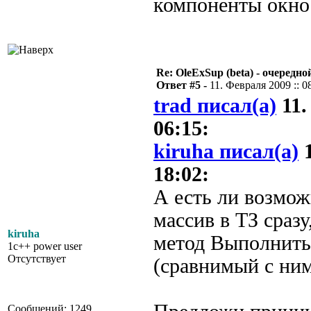
компоненты окно
Re: OleExSup (beta) - очередн
Ответ #5 -
11. Февраля 2009 :: 0
trad писал(а)
11.
06:15:
kiruha писал(а)
1
18:02:
А есть ли возмож
массив в ТЗ сразу
kiruha
метод Выполнить
1c++ power user
Отсутствует
(сравнимый с ним
Сообщений: 1249