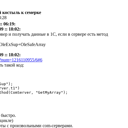
ой костыль к семерке
8:28
: 06:19:
 :: 18:02:
вер и получать данные в 1С, если в сервере есть метод
 OleExSup+OleSafeArray
 :: 18:02:
pl?num=1216110955/6#6
ь такой код:
up");

ver.t1")

thod(ComServer, "GetMyArray"); 

 быстро.
 цикле)
оты с произвольными com-серверами.