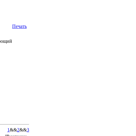
Печать
щающий
1
&&
2
&&
3