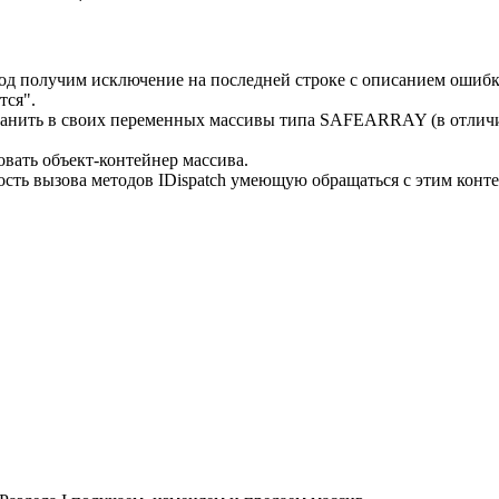
од получим исключение на последней строке с описанием ошибк
тся".
хранить в своих переменных массивы типа SAFEARRAY (в отличии
вать объект-контейнер массива.
сть вызова методов IDispatch умеющую обращаться с этим конт