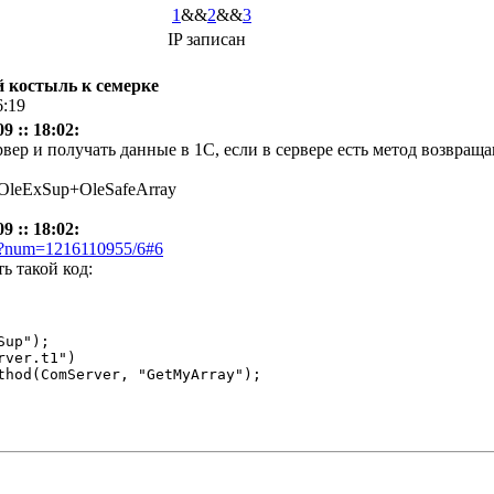
1
&&
2
&&
3
IP записан
ой костыль к семерке
6:19
 :: 18:02:
рвер и получать данные в 1С, если в сервере есть метод возвра
 OleExSup+OleSafeArray
 :: 18:02:
pl?num=1216110955/6#6
ь такой код:
up");

ver.t1")

thod(ComServer, "GetMyArray"); 
