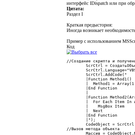
интерфейс IDispatch или при об
Цитата:
Раздел I
Краткая предыстория:
Иногда возникает необходимость
Пример с использованием MSScrip
Код
//Создание скрипта и получени
	ScrCtrl = СоздатьОбъект("ScriptControl");

	ScrCtrl.Language="VBScript";

	ScrCtrl.AddCode("

	|Function Method1()

	|  Method1 = Array(1.2345, ""_Строка_"", Date)

	|End Function

	|

	|Function Method2(Arr)

	|  For Each Item In Arr

	|    MsgBox Item

	|  Next

	|End Function

	|");

	CodeObject = ScrCtrl.Modules("Global").CodeObject;

//Вызов метода объекта

	Массив = CodeObject.Method1();
