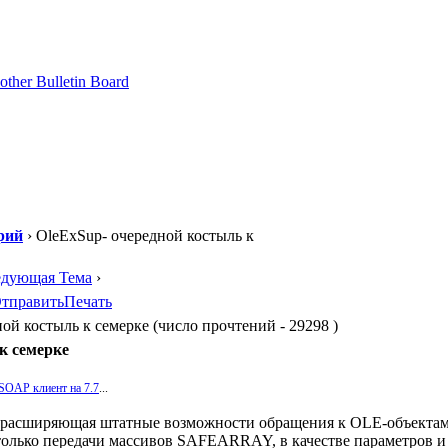
рий
› OleExSup- очередной костыль к
едующая Тема
›
тправить
Печать
ой костыль к семерке (число прочтений - 29298 )
к семерке
SOAP клиент на 7.7
...
а расширяющая штатные возможности обращения к OLE-объекта
 только передачи массивов SAFEARRAY, в качестве параметров и 