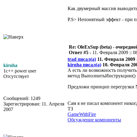
Как двумерный массив выводит
P.S> Непонятный эффект - при п
Re: OleExSup (beta) - очередн
Ответ #5 -
11. Февраля 2009 :: 0
trad писал(а)
11. Февраля 2009 :
kiruha писал(а)
10. Февраля 2009
kiruha
А есть ли возможность получить 
1c++ power user
метод ВыполнитьИнструкцию() ?
Отсутствует
Предложи принцип перегрузки N
Сообщений: 1249
Сам я не писал компонент никог
Зарегистрирован: 11. Апреля
ТЗ
2007
GameWithFire
Обсуждение компоненты