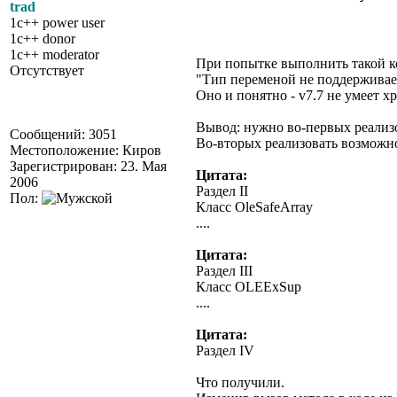
trad
1c++ power user
1c++ donor
1c++ moderator
При попытке выполнить такой к
Отсутствует
"Тип переменой не поддерживае
Оно и понятно - v7.7 не умеет 
Вывод: нужно во-первых реализо
Сообщений: 3051
Во-вторых реализовать возможно
Местоположение: Киров
Зарегистрирован: 23. Мая
Цитата:
2006
Раздел II
Пол:
Класс OleSafeArray
....
Цитата:
Раздел III
Класс OLEExSup
....
Цитата:
Раздел IV
Что получили.