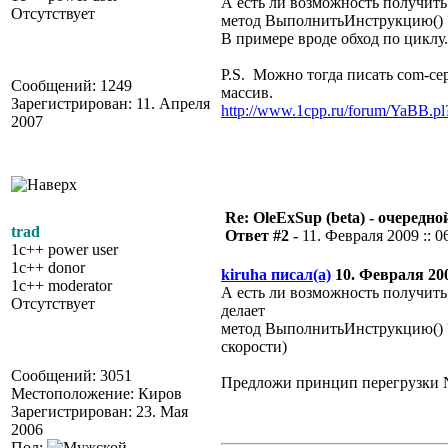
А есть ли возможность получить 
Отсутствует
метод ВыполнитьИнструкцию() ?
В примере вроде обход по циклу.
P.S. Можно тогда писать com-се
Сообщений: 1249
массив.
Зарегистрирован: 11. Апреля
http://www.1cpp.ru/forum/YaBB.
2007
Re: OleExSup (beta) - очередн
trad
Ответ #2 -
11. Февраля 2009 :: 0
1c++ power user
1c++ donor
kiruha писал(а)
10. Февраля 2009
1c++ moderator
А есть ли возможность получить 
Отсутствует
делает
метод ВыполнитьИнструкцию() 
скорости)
Сообщений: 3051
Предложи принцип перегрузки N
Местоположение: Киров
Зарегистрирован: 23. Мая
2006
Пол: