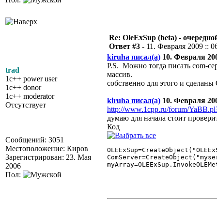
Re: OleExSup (beta) - очередн
Ответ #3 -
11. Февраля 2009 :: 0
kiruha писал(а)
10. Февраля 2009
P.S. Можно тогда писать com-се
trad
массив.
1c++ power user
собственно для этого и сделаны
1c++ donor
1c++ moderator
kiruha писал(а)
10. Февраля 2009
Отсутствует
http://www.1cpp.ru/forum/YaBB.
думаю для начала стоит проверит
Код
Сообщений: 3051
Местоположение: Киров
OLEExSup=CreateObject("OLEExS
Зарегистрирован: 23. Мая
ComServer=CreateObject("myser
myArray=OLEExSup.InvokeOLEMe
2006
Пол: