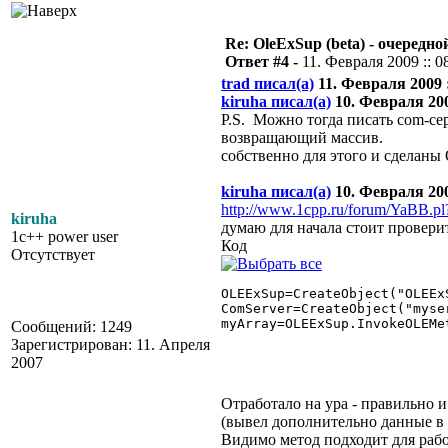
Re: OleExSup (beta) - очередн
Ответ #4 -
11. Февраля 2009 :: 0
trad писал(а)
11. Февраля 2009 :
kiruha писал(а)
10. Февраля 2009
P.S. Можно тогда писать com-сер
возвращающий массив.
собственно для этого и сделаны
kiruha писал(а)
10. Февраля 2009
http://www.1cpp.ru/forum/YaBB.
kiruha
думаю для начала стоит проверит
1c++ power user
Код
Отсутствует
OLEExSup=CreateObject("OLEExS
ComServer=CreateObject("myser
myArray=OLEExSup.InvokeOLEMe
Сообщений: 1249
Зарегистрирован: 11. Апреля
2007
Отработало на ура - правильно и
(вывел дополнительно данные в
Видимо метод подходит для раб