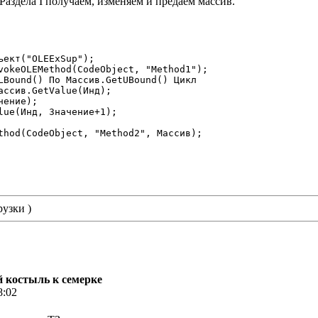
Раздела I получаем, изменяем и предаем массив.
рузки )
ой костыль к семерке
8:02