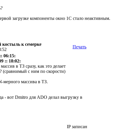
ь?
ервой загрузке компоненты окно 1С стало неактивным.
ой костыль к семерке
Печать
8:52
: 06:15:
 :: 18:02:
массив в ТЗ сразу, как это делает
 (сравнимый с ним по скорости)
-мерного массива в ТЗ.
да - вот Dmitro для ADO делал выгрузку в
IP записан