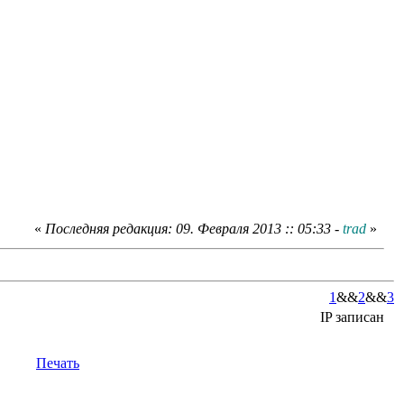
«
Последняя редакция: 09. Февраля 2013 :: 05:33 -
trad
»
1
&&
2
&&
3
IP записан
Печать