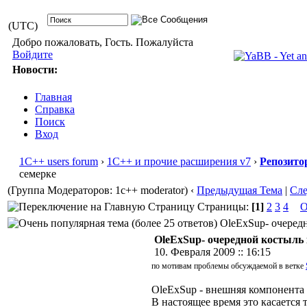
(UTC)
Добро пожаловать, Гость. Пожалуйста
Войдите
Новости:
Главная
Справка
Поиск
Вход
1С++ users forum
›
1С++ и прочие расширения v7
›
Репозито
семерке
(Группа Модераторов: 1c++ moderator)
‹
Предыдущая Тема
|
Сл
Страницы:
[1]
2
3
4
О
OleExSup- очередн
OleExSup- очередной костыль 
10. Февраля 2009 :: 16:15
по мотивам проблемы обсуждаемой в ветке
OleExSup - внешняя компонент
В настоящее время это касается