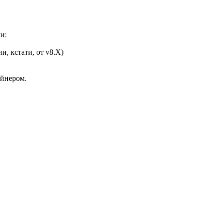
и:
, кстати, от v8.X)
ейнером.