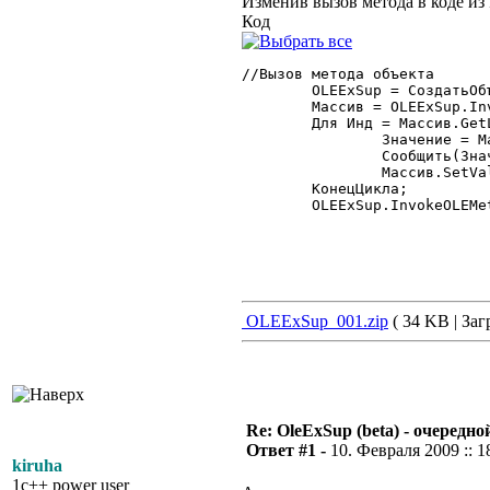
Изменив вызов метода в коде из 
Код
//Вызов метода объекта

	OLEExSup = СоздатьОбъект("OLEExSup");

	Массив = OLEExSup.InvokeOLEMethod(CodeObject, "Method1");

	Для Инд = Массив.GetLBound() По Массив.GetUBound() Цикл

		Значение = Массив.GetValue(Инд);

		Сообщить(Значение);

		Массив.SetValue(Инд, Значение+1);

	КонецЦикла;

	OLEExSup.InvokeOLEMethod(CodeObject, "Method2", Массив); 

OLEExSup_001.zip
( 34 KB | Заг
Re: OleExSup (beta) - очередн
Ответ #1 -
10. Февраля 2009 :: 1
kiruha
1c++ power user