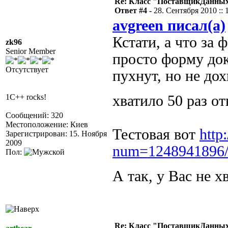
Re: Класс "ПоставщикДанных"
Ответ #4 -
28. Сентября 2010 :: 
avgreen писал(а)
Кстати, а что за 
zk96
Senior Member
просто форму до
Отсутствует
пухнут, но не до
1C++ rocks!
хватило 50 раз о
Сообщений: 320
Местоположение: Киев
Тестовая вот
http
Зарегистрирован: 15. Ноября
2009
num=1248941896/
Пол:
А так, у Вас не 
Re: Класс "ПоставщикДанных"