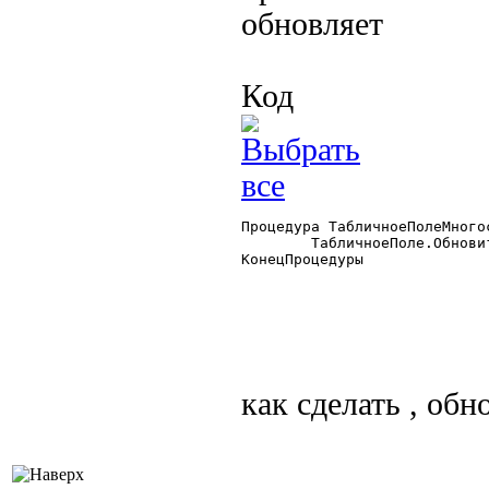
обновляет
Код
Процедура ТабличноеПолеМного
	ТабличноеПоле.ОбновитьСтрокиТабличногоПоля();

КонецПроцедуры

как сделать , об