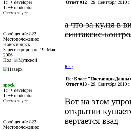
1c++ developer
Ответ #12 -
29. Сентября 2010 ::
1c++ moderator
Отсутствует
а что за ку.ня в 
синтаксис-контро
Сообщений: 822
Местоположение:
Новосибирск
Зарегистрирован: 19. Мая
2006
Пол:
ICQ
Re: Класс "ПоставщикДанных"
Ответ #13 -
29. Сентября 2010 ::
spock
1c++ developer
1c++ moderator
Вот на этом упро
Отсутствует
открытии кушаетс
вертается взад
Сообщений: 822
Местоположение: