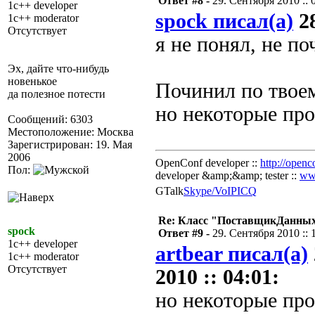
Ответ #8 -
29. Сентября 2010 :: 
1c++ developer
spock писал(а)
28
1c++ moderator
Отсутствует
я не понял, не п
Эх, дайте что-нибудь
новенькое
Починил по твоем
да полезное потести
но некоторые про
Сообщений: 6303
Местоположение: Москва
Зарегистрирован: 19. Мая
2006
OpenConf developer ::
http://openc
Пол:
developer &amp;&amp; tester ::
ww
GTalk
Skype/VoIP
ICQ
Re: Класс "ПоставщикДанных"
spock
Ответ #9 -
29. Сентября 2010 :: 
1c++ developer
artbear писал(а)
1c++ moderator
Отсутствует
2010 :: 04:01:
но некоторые пр