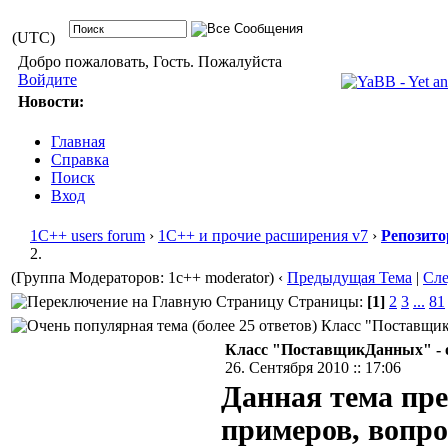
(UTC)
Добро пожаловать, Гость. Пожалуйста
Войдите
Новости:
Главная
Справка
Поиск
Вход
1С++ users forum
›
1С++ и прочие расширения v7
›
Репозито
2.
(Группа Модераторов: 1c++ moderator)
‹
Предыдущая Тема
|
Сл
Страницы:
[1]
2
3
...
81
Класс "ПоставщикД
Класс "ПоставщикДанных" - о
26. Сентября 2010 :: 17:06
Данная тема пре
примеров, вопрос