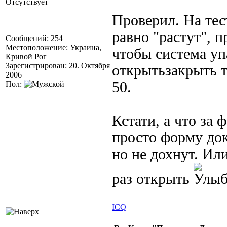
Отсутствует
Проверил. На тес
равно "растут", п
Сообщений: 254
Местоположение: Украина,
чтобы система у
Кривой Рог
Зарегистрирован: 20. Октября
открытьзакрыть т
2006
50.
Пол:
Кстати, а что за 
просто форму док
но не дохнут. Ил
раз открыть
ICQ