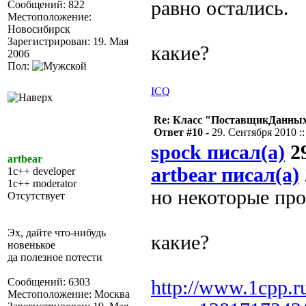
равно остались.
Сообщений: 822
Местоположение:
Новосибирск
Зарегистрирован: 19. Мая
какие?
2006
Пол:
ICQ
Re: Класс "ПоставщикДанных"
Ответ #10 -
29. Сентября 2010 ::
spock писал(а)
29
artbear
artbear писал(а)
1c++ developer
1c++ moderator
но некоторые про
Отсутствует
Эх, дайте что-нибудь
какие?
новенькое
да полезное потести
Сообщений: 6303
http://www.1cpp.r
Местоположение: Москва