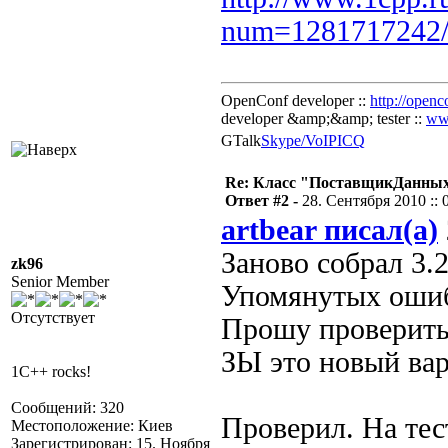
num=1281717242
OpenConf developer ::
http://openc
developer &amp;&amp; tester ::
ww
GTalk
Skype/VoIP
ICQ
Re: Класс "ПоставщикДанных"
Ответ #2 -
28. Сентября 2010 :: 
artbear писал(а)
Заново собрал 3.2
zk96
Senior Member
Упомянутых ошиб
Отсутствует
Прошу проверит
ЗЫ это новый вар
1C++ rocks!
Сообщений: 320
Проверил. На тес
Местоположение: Киев
Зарегистрирован: 15. Ноября