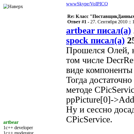
www
Skype/VoIP
ICQ
Re: Класс "ПоставщикДанных"
Ответ #1 -
27. Сентября 2010 :: 
artbear писал(а)
spock писал(а)
25
Прошелся Олей, н
том числе DecrRe
виде компоненты 
Тогда достаточно 
методе CPicServic
ppPicture[0]->Add
Ну и сессно доса
CPicService.
artbear
1c++ developer
1c++ moderator