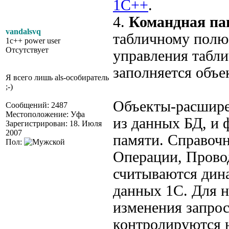
1С++
.
4.
Командная па
vandalsvq
табличному полю
1c++ power user
Отсутствует
управления табл
заполняется объ
Я всего лишь als-особиратель
;-)
Объекты-расшире
Сообщений: 2487
Местоположение: Уфа
из данных БД, и
Зарегистрирован: 18. Июля
2007
памяти. Справочн
Пол:
Операции, Прово
считываются дин
данных 1С. Для 
изменения запрос
контролируются н