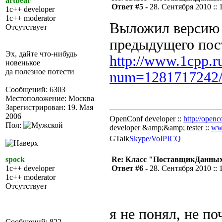
artbear
Ответ #5 -
28. Сентября 2010 :: 
1c++ developer
1c++ moderator
Выложил версию i
Отсутствует
предыдущего пост
Эх, дайте что-нибудь
http://www.1cpp.r
новенькое
да полезное потести
num=1281717242
Сообщений: 6303
Местоположение: Москва
Зарегистрирован: 19. Мая
2006
OpenConf developer ::
http://openc
Пол:
developer &amp;&amp; tester ::
ww
GTalk
Skype/VoIP
ICQ
spock
Re: Класс "ПоставщикДанных"
1c++ developer
Ответ #6 -
28. Сентября 2010 :: 
1c++ moderator
Отсутствует
я не понял, не п
Сообщений: 822