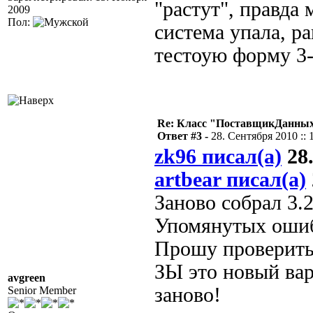
"растут", правда 
2009
Пол:
система упала, 
тестоую форму 3-4
Re: Класс "ПоставщикДанных"
Ответ #3 -
28. Сентября 2010 :: 
zk96 писал(а)
28.
artbear писал(а)
Заново собрал 3.2
Упомянутых ошиб
Прошу проверит
ЗЫ это новый вар
avgreen
заново!
Senior Member