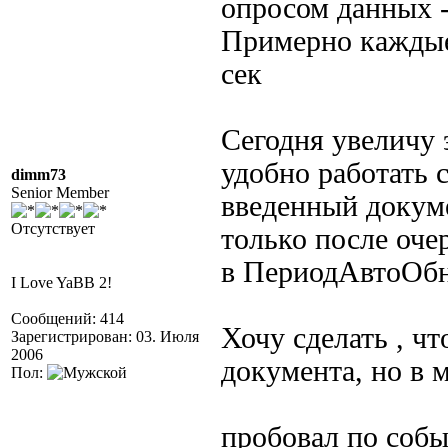
опросом данных 
Примерно каждые 
сек
Сегодня увеличу э
удобно работать 
dimm73
Senior Member
введенный докуме
Отсутствует
только после оче
в ПериодАвтоОбн
I Love YaBB 2!
Сообщений: 414
Хочу сделать , ч
Зарегистрирован: 03. Июля
2006
документа, но в 
Пол:
пробовал по собы