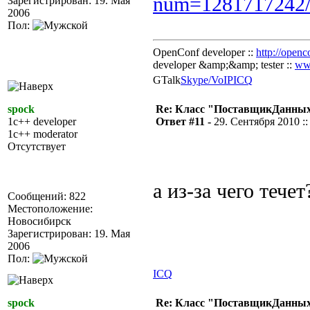
num=1281717242
Зарегистрирован: 19. Мая
2006
Пол:
OpenConf developer ::
http://openc
developer &amp;&amp; tester ::
ww
GTalk
Skype/VoIP
ICQ
spock
Re: Класс "ПоставщикДанных"
1c++ developer
Ответ #11 -
29. Сентября 2010 ::
1c++ moderator
Отсутствует
а из-за чего тече
Сообщений: 822
Местоположение:
Новосибирск
Зарегистрирован: 19. Мая
2006
Пол:
ICQ
spock
Re: Класс "ПоставщикДанных"