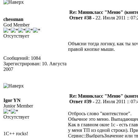
Re: Миникласс "Меню" (конте
Ответ #38 -
22. Июля 2011 :: 07:
chessman
God Member
Отсутствует
Объясни тогда логику, как ты хо
правой кнопке мыши.
Сообщений: 1084
Зарегистрирован: 10. Августа
2007
Re: Миникласс "Меню" (конте
Igor YN
Ответ #39 -
22. Июля 2011 :: 07:
Junior Member
Отбрось слово "контекстное".
Отсутствует
Обычное это меню. Выпадающее
Как в главном окне 1с - есть гл
у меня ТП из одной строки). Пр
1C++ rocks!
Сервис::ВыбратьЗначение или тв