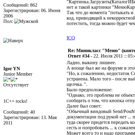
"Картинка.Загрузить(КаталогИБ
Сообщений: 862
нет и такой картинки "МенюКар
Зарегистрирован: 06. Июня
Так что до момента "потыкать и
2006
код, приводящий к некорректной
Пол:
потестить, тогда можно будет че
ICQ
Re: Миникласс "Меню" (конте
Ответ #34 -
22. Июля 2011 :: 05:
Ладно, выкину лишнее.
А вооще был же на форуме в это
Igor YN
"Но, к сожалению, недостаток Се
Junior Member
устранена. Мало того - после вы
щелчка. ".
Отсутствует
Было предположение:
"Однако, это проблема не объек
сообщить о том, что кнопка отп
1C++ rocks!
Далее был совет:
"Обычный виндовый Send/PostMes
Сообщений: 40
документации под рукой нет ..
Зарегистрирован: 13. Мая
туда скорее придется передать к
2011
сесть и попробовать ... к сожал
Может всего то и надо программ