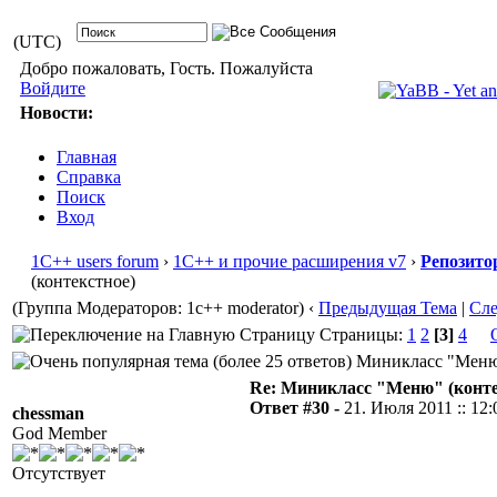
(UTC)
Добро пожаловать, Гость. Пожалуйста
Войдите
Новости:
Главная
Справка
Поиск
Вход
1С++ users forum
›
1С++ и прочие расширения v7
›
Репозито
(контекстное)
(Группа Модераторов: 1c++ moderator)
‹
Предыдущая Тема
|
Сл
Страницы:
1
2
[3]
4
Миникласс "Меню" 
Re: Миникласс "Меню" (конте
Ответ #30 -
21. Июля 2011 :: 12:
chessman
God Member
Отсутствует