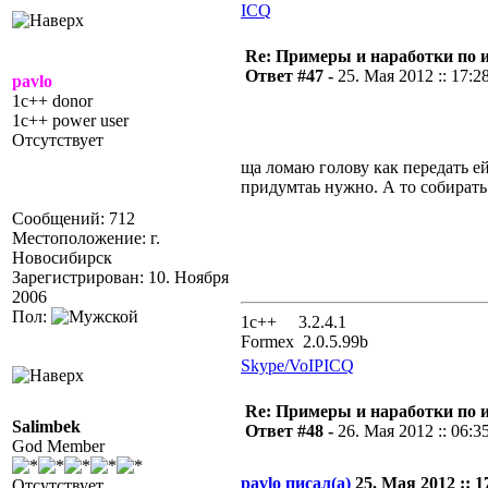
ICQ
Re: Примеры и наработки по 
Ответ #47 -
25. Мая 2012 :: 17:2
pavlo
1c++ donor
1c++ power user
Отсутствует
ща ломаю голову как передать ей 
придумтаь нужно. А то собират
Сообщений: 712
Местоположение: г.
Новосибирск
Зарегистрирован: 10. Ноября
2006
Пол:
1с++ 3.2.4.1
Formex 2.0.5.99b
Skype/VoIP
ICQ
Re: Примеры и наработки по 
Salimbek
Ответ #48 -
26. Мая 2012 :: 06:3
God Member
pavlo писал(а)
25. Мая 2012 :: 1
Отсутствует