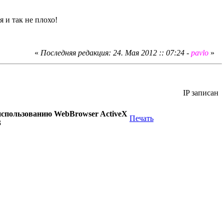
я и так не плохо!
«
Последняя редакция: 24. Мая 2012 :: 07:24 -
pavlo
»
IP записан
использованию WebBrowser ActiveX
Печать
3