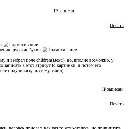
IP записан
Печать
ся
жалению русские буквы
му и выбрал поле children().text(), но, вполне возможно, у
о записать в этот атрибут Id картинки, и потом его
ся не получилось, поэтому забил)
IP записан
Печать
 силен, человек прислал, как раз то что хотелось, но привинтить