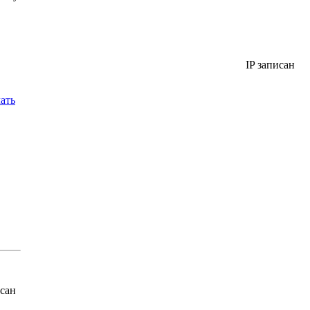
IP записан
ать
исан