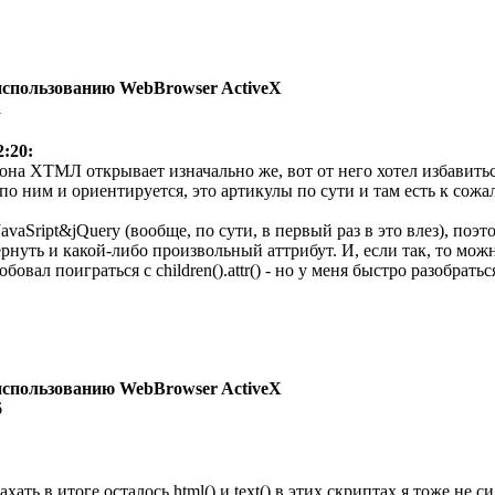
использованию WebBrowser ActiveX
1
2:20:
 она ХТМЛ открывает изначально же, вот от него хотел избавить
 по ним и ориентируется, это артикулы по сути и там есть к со
avaSript&jQuery (вообще, по сути, в первый раз в это влез), поэто
ернуть и какой-либо произвольный аттрибут. И, если так, то можн
обовал поиграться с children().attr() - но у меня быстро разобрать
использованию WebBrowser ActiveX
6
 пахать в итоге осталось html() и text() в этих скриптах я тоже не