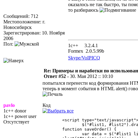
оказалось не так быстро, ты пом
то разбираюсь
Сообщений: 712
Местоположение: г.
Новосибирск
Зарегистрирован: 10. Ноября
2006
Пол:
1с++ 3.2.4.1
Formex 2.0.5.99b
Skype/VoIP
ICQ
Re: Примеры и наработки по использова
Ответ #52 -
30. Мая 2012 :: 10:10
попытался перенести код формирования HTM
теперь в момент события в HTML alert() гово
pavlo
Код
1c++ donor
1c++ power user
	<script type="text/javascript">

Отсутствует
		$("#list1, #list2").dragsort({ dragSelector: "div", dragBetween: true, dragEnd: saveOrder, placeHolderTemplate: "<li class='placeHolder'><div></div></li>" });

	function saveOrder() {

		var data = $("#list1 li").map(function() { return $(this).children().text(); }).get();
