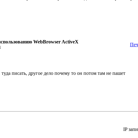
использованию WebBrowser ActiveX
Печ
8
 туда писать, другое дело почему то он потом там не пашет
IP зап