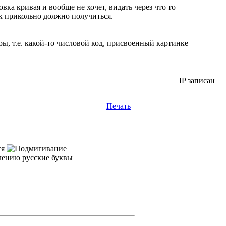
овка кривая и вообще не хочет, видать через что то
к прикольно должно получиться.
ры, т.е. какой-то числовой код, присвоенный картинке
IP записан
Печать
ся
алению русские буквы