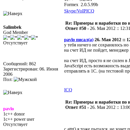
Formex 2.0.5.99b
Skype/VoIP
ICQ
Re: Примеры и наработки по 
Salimbek
Ответ #50 -
26. Мая 2012 :: 12:3
God Member
pavlo писал(а)
26. Мая 2012 :: 1
Отсутствует
у тебя ничего не сохранялось но
на счет ИД не пойдет, менеджер
на счет ИД, просто я не силен в J
Сообщений: 862
JavaScript есть возможность выд
Зарегистрирован: 06. Июня
отправлять в 1С. (на тестовой пр
2006
Пол:
ICQ
Re: Примеры и наработки по 
Ответ #51 -
26. Мая 2012 :: 13:0
pavlo
1c++ donor
1c++ power user
Отсутствует
c attr() я тоже пытался, не хочет