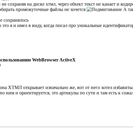
не сохраняя на диске хтмл, через обхект текст не канает и кодир
собирать промежуточные файлы не хочется
А та
не сохранялось
 это я и имел в виду, когда писал про уникальные идентификато
использованию WebBrowser ActiveX
0
 она ХТМЛ открывает изначально же, вот от него хотел избавить
по ним и ориентируется, это артикулы по сути и там есть к сож