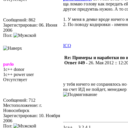
ща ломаю голову как передать ей 
другое придумтаь нужно. А то 
1. У меня в демке вроде ничего 
Сообщений: 862
2. По поводу кодировки - именно
Зарегистрирован: 06. Июня
2006
Пол:
ICQ
Re: Примеры и наработки по 
Ответ #49 -
26. Мая 2012 :: 12:2
pavlo
1c++ donor
1c++ power user
Отсутствует
у тебя ничего не сохранялось но
на счет ИД не пойдет, менеджер 
Сообщений: 712
Местоположение: г.
Новосибирск
Зарегистрирован: 10. Ноября
2006
Пол:
1с++ 3.2.4.1