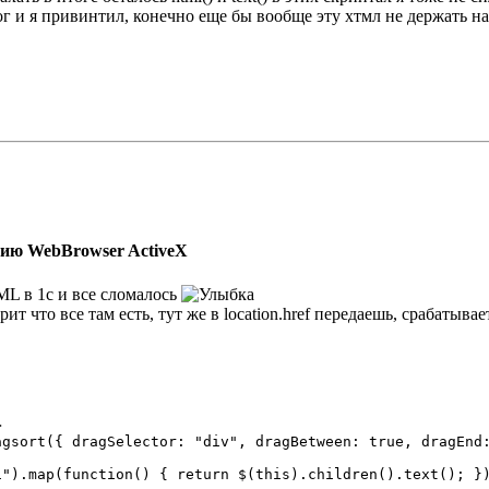
ог и я привинтил, конечно еще бы вообще эту хтмл не держать на д
нию WebBrowser ActiveX
L в 1с и все сломалось
рит что все там есть, тут же в location.href передаешь, срабаты