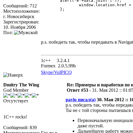
	alert("#"+data.join("|"));

		window.location.href = "#"+data.join("|");

Сообщений: 712
	};

Местоположение:
г. Новосибирск
Зарегистрирован:
10. Ноября 2006
Пол:
p.s. победить так, чтобы передавать в Naviga
1с++ 3.2.4.1
Formex 2.0.5.99b
Skype/VoIP
ICQ
Dmitry The Wing
Re: Примеры и наработки по 
God Member
Ответ #53 -
31. Мая 2012 :: 01:0
pavlo писал(а)
30. Мая 2012 :: 1
Отсутствует
p.s. победить так, чтобы передав
Ты не с той стороны пытаешься 
1C++ rocks!
Первоначальную инициализ
даже пустой.
Сообщений: 839
Дальнейшую работу можно п
Местоположение: Где-то в