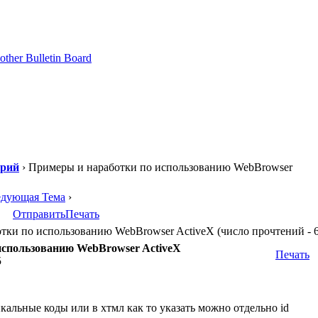
орий
› Примеры и наработки по использованию WebBrowser
едующая Тема
›
Отправить
Печать
ки по использованию WebBrowser ActiveX (число прочтений - 6
использованию WebBrowser ActiveX
Печать
5
никальные коды или в хтмл как то указать можно отдельно id