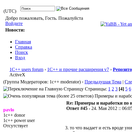
(UTC)
Добро пожаловать, Гость. Пожалуйста
Войдите
Новости:
Главная
Справка
Поиск
Вход
1С++ users forum
›
1С++ и прочие расширения v7
›
Репозит
ActiveX
(Группа Модераторов: 1c++ moderator)
‹
Предыдущая Тема
|
Сл
Страницы:
1
2
3
[4]
5
6
Примеры и наработ
Re: Примеры и наработки по 
Ответ #45 -
24. Мая 2012 :: 06:0
pavlo
1c++ donor
1c++ power user
Отсутствует
3. то что выдает и есть вроде у