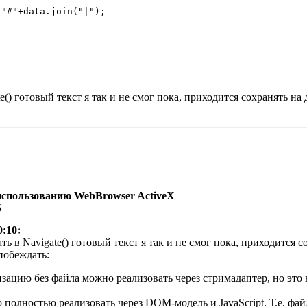
te() готовый текст я так и не смог пока, приходится сохранять на
использованию WebBrowser ActiveX
5
0:10:
ать в Navigate() готовый текст я так и не смог пока, приходится с
побеждать:
ацию без файла можно реализовать через стримадаптер, но это 
олностью реализовать через DOM-модель и JavaScript. Т.е. файл