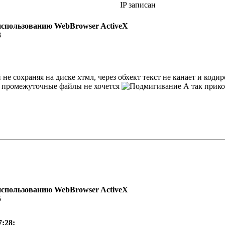
IP записан
использованию WebBrowser ActiveX
8
не сохраняя на диске хтмл, через обхект текст не канает и кодир
ь промежуточные файлы не хочется
А так прико
использованию WebBrowser ActiveX
5
7:28: