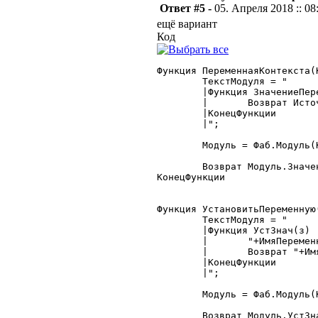
Ответ #5 -
05. Апреля 2018 :: 08
ещё вариант
Код
Функция ПеременнаяКонтекста(
	ТекстМодуля = "

	|Функция ЗначениеПеременной(Источник)

	|	Возврат Источник."+ИмяПеременной+";

	|КонецФункции

	|";

	Модуль = Фаб.Модуль(Конт, ТекстМодуля);

	Возврат Модуль.ЗначениеПеременной(Конт);

КонецФункции

Функция УстановитьПеременную
	ТекстМодуля = "

	|Функция УстЗнач(з)

	|	"+ИмяПеременной+" = з;

	|	Возврат "+ИмяПеременной+";

	|КонецФункции

	|";

	Модуль = Фаб.Модуль(Конт, ТекстМодуля);

	Возврат Модуль.УстЗнач(Значение);
