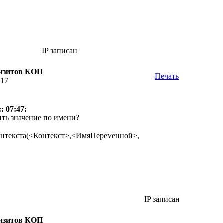
IP записан
визитов КОП
Печать
:17
: 07:47:
ить значение по имени?
нтекста(<Контекст>,<ИмяПеременной>,
IP записан
визитов КОП