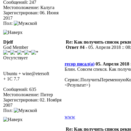
Сообщений: 247
Местоположение: Калуга
Зарегистрирован: 06. Июня
2017
Пол:
Djelf
Re: Как получить список рек
God Member
Ответ #4 -
05. Апреля 2018 :: 08
Отсутствует
recop писал(а)
05. Апреля 2018 :
Блин. Совсем спекся. Как получ
Ubuntu + wine@etersoft
+ 1C 7.7
Сервис.ПолучитьПеременнуюКо
<Результат>)
Сообщений: 635
Местоположение: Питер
Зарегистрирован: 02. Ноября
2007
Пол:
www
Re: Как получить список рек