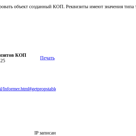
овать объект созданный КОП. Реквизиты имеют значения типа т
визитов КОП
Печать
:25
l/Informer.html#getpropstable
IP записан