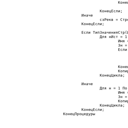
			КонецЦикла;

		КонецЕсли;

	Иначе

		сзРекв = СтрокуВСписок(стрРекв, ",", 1);

	КонецЕсли;

	Если ТипЗначенияСтр(Источник) = "СписокЗначений" Тогда

		Для нИст = 1 По Источник.РазмерСписка() Цикл

			Имя = "";

			Зн = Источник.ПолучитьЗначение(нИст, Имя);

			Если стрРекв <> "" Тогда

				Если сзРекв.НайтиЗначение(Имя) = 0 
					Продолж
				КонецЕсли
			КонецЕсли;

			КопироватьРеквизиты_Значение(Приемник, Имя, Зн, фТолькоНеПустые, фТолькоПустыеПриемника);

		КонецЦикла;

	Иначе

		Для н = 1 По сзРекв.РазмерСписка() Цикл

			Имя = сзРекв.ПолучитьЗначение(н);

			Зн = ПеременнаяКонтекста(Источник, Имя);

			КопироватьРеквизиты_Значение(Приемник, Имя, Зн, фТолькоНеПустые, фТолькоПустыеПриемника);

		КонецЦикла;

	КонецЕсли;

КонецПроцедуры
