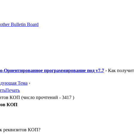
о-Ориентированное программирование под v7.7
› Как получит
едующая Тема
›
ить
Печать
тов КОП (число прочтений - 3417 )
итов КОП
ок реквизитов КОП?