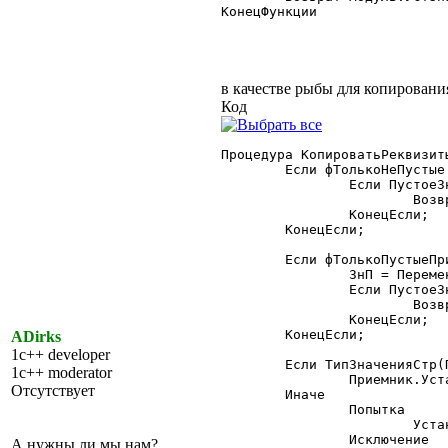
КонецФункции

в качестве рыбы для копировани
Код
Процедура КопироватьРеквизит
	Если фТолькоНеПустые = 1 Тогда

		Если ПустоеЗначение(Зн) = 1 Тогда

			Возврат;

		КонецЕсли;

	КонецЕсли;

	Если фТолькоПустыеПриемника = 1 Тогда

		ЗнП = ПеременнаяКонтекста(Приемник, Имя);

		Если ПустоеЗначение(ЗнП) = 0 Тогда

			Возврат;

		КонецЕсли;

	КонецЕсли;

ADirks
1c++ developer
	Если ТипЗначенияСтр(Приемник) = "СписокЗначений" Тогда

1c++ moderator
		Приемник.Установить(Имя, Зн);

Отсутствует
	Иначе

		Попытка

			УстановитьПеременную(Приемник, Имя, Зн);

		Исключение

А нужны ли мы нам?