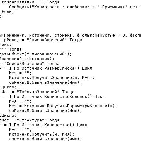
"+Имя);

ы(Приемник, Источник, стрРекв, фТолькоНеПустые = 0, фТоль
;

мя);

я);

;

и(н);

я);

;

я);

я);
