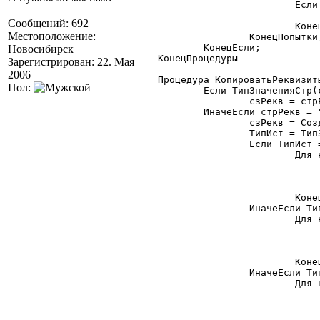
			Если глФлагОтладки = 1 Тогда

				Сообщить("Копир.рекв.: ошибочка: в "+Приемник+" нет 
Сообщений: 692
			КонецЕсли;

Местоположение:
		КонецПопытки;

	КонецЕсли;

Новосибирск
КонецПроцедуры

Зарегистрирован: 22. Мая
2006
Процедура КопироватьРеквизит
Пол:
	Если ТипЗначенияСтр(стрРекв) = "СписокЗначений" Тогда

		сзРекв = стрРекв;

	ИначеЕсли стрРекв = "*" Тогда

		сзРекв = СоздатьОбъект("СписокЗначений");

		ТипИст = ТипЗначенияСтр(Источник);

		Если ТипИст = "СписокЗначений" Тогда

			Для н = 1 По Источник.РазмерСписка() Цикл

				Имя = ""
				Источник.ПолучитьЗначение(н, И
				сзРекв.ДобавитьЗначение(Им
			КонецЦикла;

		ИначеЕсли ТипИст = "ТаблицаЗначений" Тогда

			Для н = 1 По Источник.КоличествоКолонок() Цикл

				Имя = ""
				Имя = Источник.ПолучитьПараметрыКолонк
				сзРекв.ДобавитьЗначение(Им
			КонецЦикла;

		ИначеЕсли ТипИст = "Структура" Тогда

			Для н = 1 По Источник.Количество() Цикл

				Имя = ""
				Источник.Получить(н, Им
				сзРекв.ДобавитьЗначение(Им