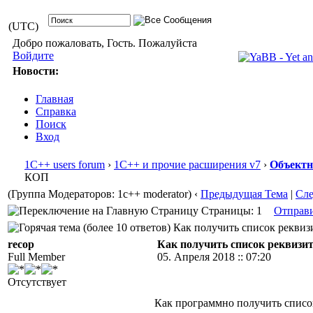
(UTC)
Добро пожаловать, Гость. Пожалуйста
Войдите
Новости:
Главная
Справка
Поиск
Вход
1С++ users forum
›
1С++ и прочие расширения v7
›
Объектн
КОП
(Группа Модераторов: 1c++ moderator)
‹
Предыдущая Тема
|
Сл
Страницы: 1
Отправ
Как получить список реквизи
recop
Как получить список реквиз
Full Member
05. Апреля 2018 :: 07:20
Отсутствует
Как программно получить спис