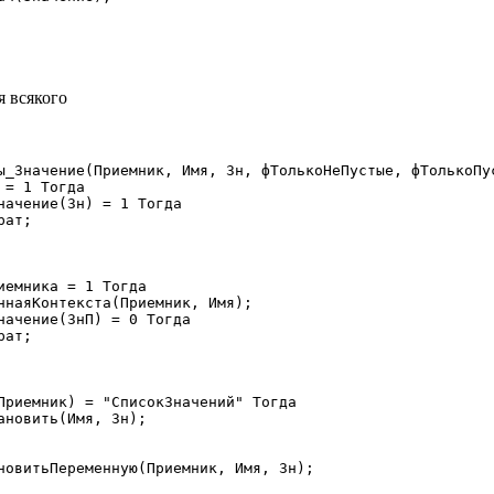
я всякого
ы_Значение(Приемник, Имя, Зн, фТолькоНеПустые, фТолькоПус