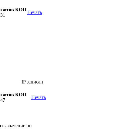
визитов КОП
Печать
:31
IP записан
визитов КОП
Печать
:47
ить значение по