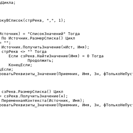
Тогда

ить;

;
